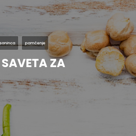
saninca
pamćenje
 SAVETA ZA