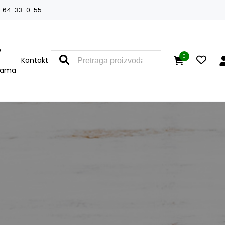
-64-33-0-55
O
0
Kontakt
nama