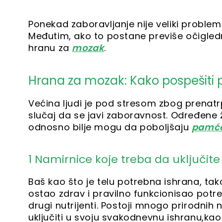
Ponekad zaboravljanje nije veliki proble
Međutim, ako to postane previše očigled
hranu za
mozak
.
Hrana za mozak: Kako pospešiti
Većina ljudi je pod stresom zbog prenatr
slučaj da se javi zaboravnost. Određene ž
odnosno bilje mogu da poboljšaju
pamće
1 Namirnice koje treba da uključite
Baš kao što je telu potrebna ishrana, tak
ostao zdrav i pravilno funkcionisao pot
drugi nutrijenti. Postoji mnogo prirodni
uključiti u svoju svakodnevnu ishranu,k