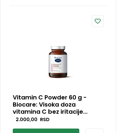
Vitamin C Powder 60 g -
Biocare: Visoka doza
vitamina C bez iritacije
stomaka
Vitamin C Powder predstavlja
2.000,00
RSD
visokopotentnu formulu vitamina C u
obliku magnezijum-askorbata,