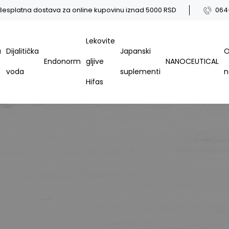
Besplatna dostava za online kupovinu iznad 5000 RSD
064
Lekovite
a
Dijalitička
Japanski
Endonorm
gljive
NANOCEUTICAL
voda
suplementi
Hifas