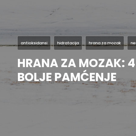
antioksidansi
hidratacija
hrana za mozak
ne
HRANA ZA MOZAK: 4
BOLJE PAMĆENJE