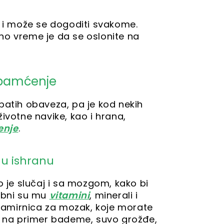
m i može se dogoditi svakome.
no vreme je da se oslonite na
 pamćenje
patih obaveza, pa je kod nekih
ivotne navike, kao i hrana,
nje
.
 u ishranu
o je slučaj i sa mozgom, kako bi
rebni su mu
vitamini
, minerali i
h namirnica za mozak, koje morate
ao na primer bademe, suvo grožđe,