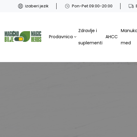
izaberi jezik
Pon-Pet 09:00-20:00
Zdravlje i
Manuk
Prodavnica
AHCC
suplementi
med