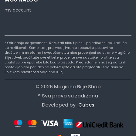
my account
* Odricanje odgovornosti: Rezultati nisu tipični i pojedinačni rezultati će
se razlikovati. Komentari, proizvodi, tvrdnje, recenzije, postovi na
društvenim mrežama i svedočanstva nisu procenjeni od strane Magično
BIlje . Uvek pročitajte sve etikete, proverite sve sastojke i pratite sva
uputstva pre upotrebe bilo kog proizvoda. Pregledanjem našeg sajta ili
postavljanjem porudžbine potvrđujete da ste pregledali i saglasni sa
Politikom privatnosti Magično BIlje,
© 2026 Magično Bilje Shop
® Sva prava su zadržana
Developed by
Cubes