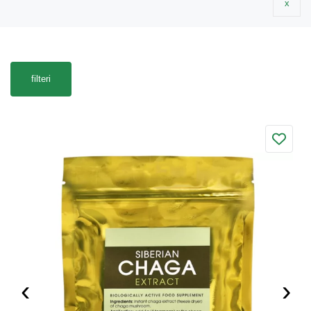
x
filteri
‹
›