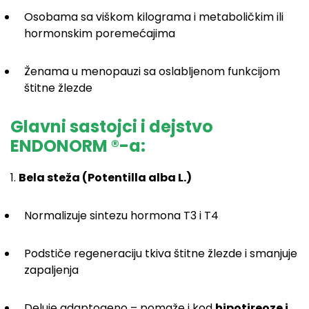
Osobama sa viškom kilograma i metaboličkim ili
hormonskim poremećajima
Ženama u menopauzi sa oslabljenom funkcijom
štitne žlezde
Glavni sastojci i dejstvo
ENDONORM ®-a:
1.
Bela steža (Potentilla alba L.)
Normalizuje sintezu hormona T3 i T4
Podstiče regeneraciju tkiva štitne žlezde i smanjuje
zapaljenja
Deluje adaptogeno – pomaže i kod
hipotireoze i