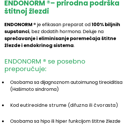
ENDONORM ®– prirodna podrška
štitnoj žlezdi
ENDONORM ®
je efikasan preparat od
100% biljnih
supstanci
, bez dodatih hormona. Deluje na
sprečavanje i eliminisanje poremećaja štitne
žlezde i endokrinog sistema
.
ENDONORM ® se posebno
preporučuje:
Osobama sa dijagnoznom autoimunog tireoiditisa
(Hašimoto sindroma)
Kod
eutireoidne strume (difuzna ili čvorasta)
Osobama sa hipo ili hiper funkcijom štitne žlezde