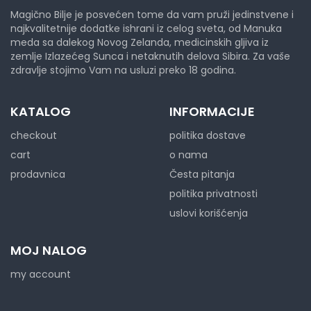
Magično Bilje je posvećen tome da vam pruži jedinstvene i
najkvalitetnije dodatke ishrani iz celog sveta, od Manuka
meda sa dalekog Novog Zelanda, medicinskih gljiva iz
zemlje Izlazećeg Sunca i netaknutih delova Sibira. Za vaše
zdravlje stojimo Vam na usluzi preko 18 godina.
KATALOG
INFORMACIJE
checkout
politika dostave
cart
o nama
prodavnica
Česta pitanja
politika privatnosti
uslovi korišćenja
MOJ NALOG
my account