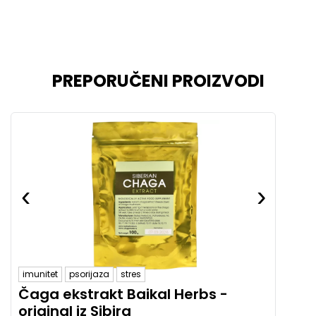
PREPORUČENI PROIZVODI
‹
›
imunitet
psorijaza
stres
Čaga ekstrakt Baikal Herbs -
original iz Sibira