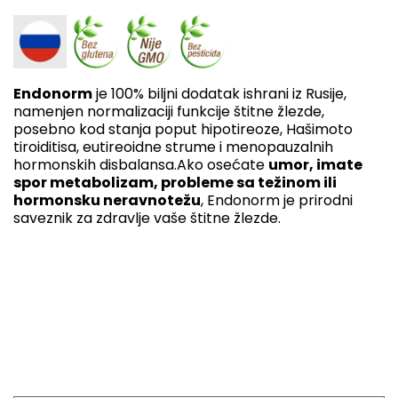
Endonorm
je 100% biljni dodatak ishrani iz Rusije,
namenjen normalizaciji funkcije štitne žlezde,
posebno kod stanja poput hipotireoze, Hašimoto
tiroiditisa, eutireoidne strume i menopauzalnih
hormonskih disbalansa.
Ako osećate
umor, imate
spor metabolizam, probleme sa težinom ili
hormonsku neravnotežu
, Endonorm je prirodni
saveznik za zdravlje vaše štitne žlezde.