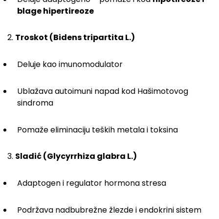
blage hipertireoze
2.
Troskot (Bidens tripartita L.)
Deluje kao imunomodulator
Ublažava autoimuni napad kod Hašimotovog
sindroma
Pomaže eliminaciju teških metala i toksina
3.
Sladić (Glycyrrhiza glabra L.)
Adaptogen i regulator hormona stresa
Podržava nadbubrežne žlezde i endokrini sistem