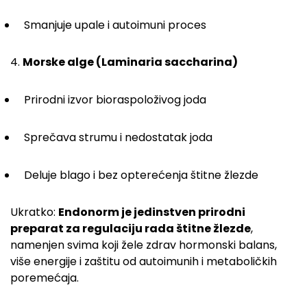
Smanjuje upale i autoimuni proces
4.
Morske alge (Laminaria saccharina)
Prirodni izvor bioraspoloživog joda
Sprečava strumu i nedostatak joda
Deluje blago i bez opterećenja štitne žlezde
Ukratko:
Endonorm je jedinstven prirodni
preparat za regulaciju rada štitne žlezde
,
namenjen svima koji žele zdrav hormonski balans,
više energije i zaštitu od autoimunih i metaboličkih
poremećaja.