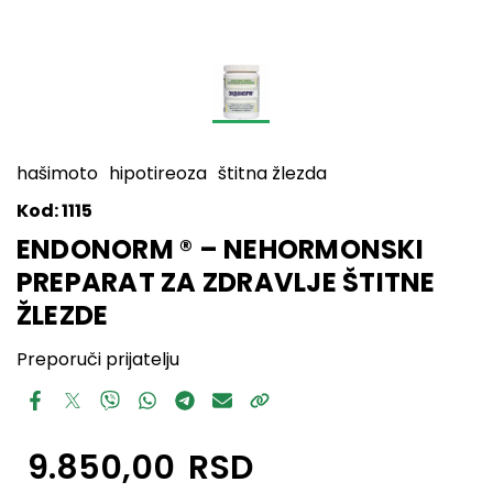
hašimoto
hipotireoza
štitna žlezda
Kod:
1115
ENDONORM ® – NEHORMONSKI
PREPARAT ZA ZDRAVLJE ŠTITNE
ŽLEZDE
Preporuči prijatelju
9.850,00
RSD