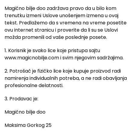
Magično bilje doo zadržava pravo da u bilo kom
trenutku izmeni Uslove unošenjem izmena u ovaj
tekst. Predlažemo da s vremena na vreme posetite
ovu internet stranicu i proverite da li su se Uslovi
možda promenili od vaše poslednje posete.
1. Korisnik je svako lice koje pristupa sajtu
www.magicnobilje.com i svim njegovim sadržajima.
2. Potrošač je fizičko lice koje kupuje proizvod radi
namirenja individualnih potreba, a ne radi obavljanja
profesionalne delatnosti.
3. Prodavac je:
Magično bilje doo
Maksima Gorkog 25