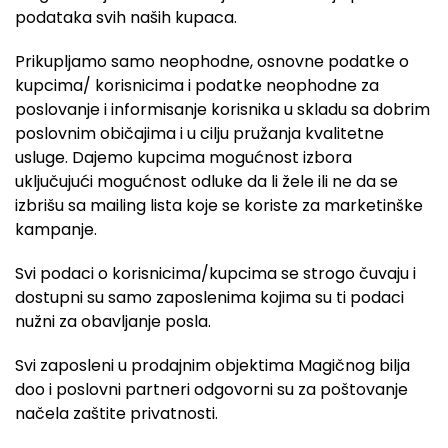
podataka svih naših kupaca.
Prikupljamo samo neophodne, osnovne podatke o
kupcima/ korisnicima i podatke neophodne za
poslovanje i informisanje korisnika u skladu sa dobrim
poslovnim običajima i u cilju pružanja kvalitetne
usluge. Dajemo kupcima mogućnost izbora
uključujući mogućnost odluke da li žele ili ne da se
izbrišu sa mailing lista koje se koriste za marketinške
kampanje.
Svi podaci o korisnicima/kupcima se strogo čuvaju i
dostupni su samo zaposlenima kojima su ti podaci
nužni za obavljanje posla.
Svi zaposleni u prodajnim objektima Magičnog bilja
doo i poslovni partneri odgovorni su za poštovanje
načela zaštite privatnosti.