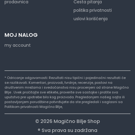
prodavnica
Česta pitanja
politika privatnosti
uslovi korišćenja
MOJ NALOG
my account
* Odricanje odgovornosti: Rezultati nisu tipični i pojedinačni rezultati će
se razlikovati. Komentari, proizvodi, tvrdnje, recenzije, postovi na
društvenim mrežama i svedočanstva nisu procenjeni od strane Magično
BIlje . Uvek pročitajte sve etikete, proverite sve sastojke i pratite sva
uputstva pre upotrebe bilo kog proizvoda. Pregledanjem našeg sajta ili
postavljanjem porudžbine potvrđujete da ste pregledali i saglasni sa
Politikom privatnosti Magično BIlje,
© 2026 Magično Bilje Shop
® Sva prava su zadržana