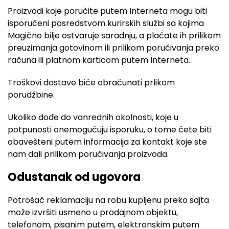
Proizvodi koje poručite putem Interneta mogu biti
isporučeni posredstvom kurirskih službi sa kojima
Magično bilje ostvaruje saradnju, a plaćate ih prilikom
preuzimanja gotovinom ili prilikom poručivanja preko
računa ili platnom karticom putem Interneta.
Troškovi dostave biće obračunati prlikom
porudžbine.
Ukoliko dođe do vanrednih okolnosti, koje u
potpunosti onemogućuju isporuku, o tome ćete biti
obavešteni putem informacija za kontakt koje ste
nam dali prilikom poručivanja proizvoda.
Odustanak od ugovora
Potrošač reklamaciju na robu kupljenu preko sajta
može izvršiti usmeno u prodajnom objektu,
telefonom, pisanim putem, elektronskim putem