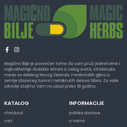
Magično Bilje je posvećen tome da vam pruži jedinstvene i
najkvalitetnije dodatke ishrani iz celog sveta, od Manuka
meda sa dalekog Novog Zelanda, medicinskih gljiva iz
zemlje Izlazećeg Sunca i netaknutih delova Sibira. Za vaše
zdravlje stojimo Vam na usluzi preko 18 godina.
KATALOG
INFORMACIJE
checkout
politika dostave
cart
o nama