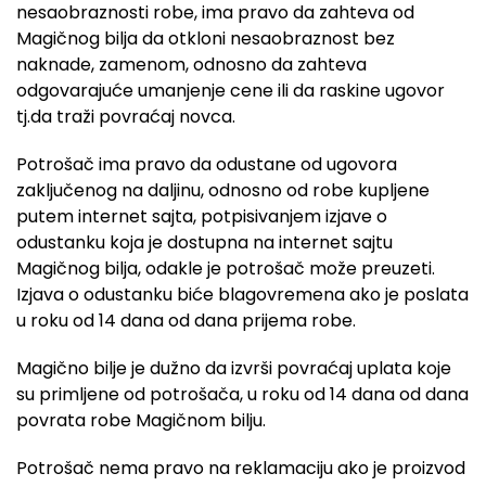
nesaobraznosti robe, ima pravo da zahteva od
Magičnog bilja da otkloni nesaobraznost bez
naknade, zamenom, odnosno da zahteva
odgovarajuće umanjenje cene ili da raskine ugovor
tj.da traži povraćaj novca.
Potrošač ima pravo da odustane od ugovora
zaključenog na daljinu, odnosno od robe kupljene
putem internet sajta, potpisivanjem izjave o
odustanku koja je dostupna na internet sajtu
Magičnog bilja, odakle je potrošač može preuzeti.
Izjava o odustanku biće blagovremena ako je poslata
u roku od 14 dana od dana prijema robe.
Magično bilje je dužno da izvrši povraćaj uplata koje
su primljene od potrošača, u roku od 14 dana od dana
povrata robe Magičnom bilju.
Potrošač nema pravo na reklamaciju ako je proizvod