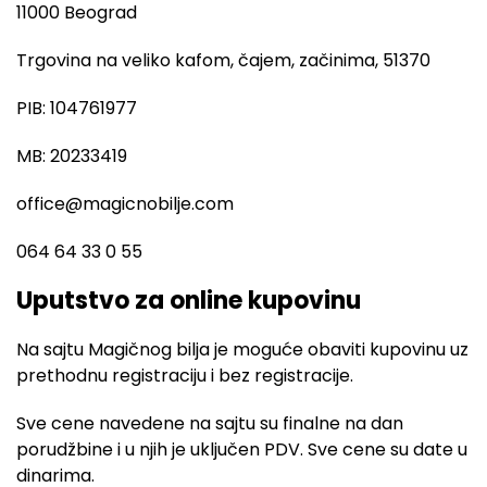
11000 Beograd
Trgovina na veliko kafom, čajem, začinima, 51370
PIB: 104761977
MB: 20233419
office@magicnobilje.com
064 64 33 0 55
Uputstvo za online kupovinu
Na sajtu Magičnog bilja je moguće obaviti kupovinu uz
prethodnu registraciju i bez registracije.
Sve cene navedene na sajtu su finalne na dan
porudžbine i u njih je uključen PDV. Sve cene su date u
dinarima.