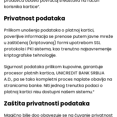
prodavca obaviti povraćaj sredstava na račun
korisnika kartice“.
Privatnost podataka
Prilikom unošenja podataka o platnoj kartici,
poverljive informacija se prenose putem javne mreže
u zaštićenoj (kriptovanoj) formi upotrebom SSL
protokola i PKI sistema, kao trenutno najsavremenije
kriptografske tehnologije.
Sigurnost podataka prilikom kupovine, garantuje
procesor platnih kartica, UNICREDIT BANK SRBIJA
A.D., pa se tako kompletni proces naplate obavlja na
stranicama banke. Niti jednog trenutka podaci o
platnoj kartici nisu dostupni našem sistemu.“
Zaštita privatnosti podataka
Magično bilje doo obavezuje se na čuvanje privatnost