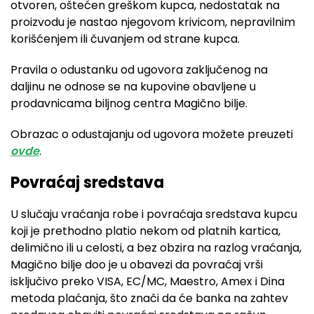
otvoren, oštećen greškom kupca, nedostatak na
proizvodu je nastao njegovom krivicom, nepravilnim
korišćenjem ili čuvanjem od strane kupca.
Pravila o odustanku od ugovora zaključenog na
daljinu ne odnose se na kupovine obavljene u
prodavnicama biljnog centra Magično bilje.
Obrazac o odustajanju od ugovora možete preuzeti
ovde
.
Povraćaj sredstava
U slučaju vraćanja robe i povraćaja sredstava kupcu
koji je prethodno platio nekom od platnih kartica,
delimično ili u celosti, a bez obzira na razlog vraćanja,
Magično bilje doo je u obavezi da povraćaj vrši
isključivo preko VISA, EC/MC, Maestro, Amex i Dina
metoda plaćanja, što znači da će banka na zahtev