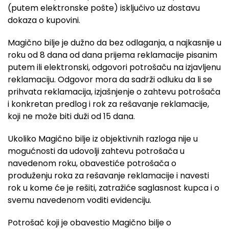
(putem elektronske pošte) isključivo uz dostavu
dokaza o kupovini.
Magično bilje je dužno da bez odlaganja, a najkasnije u
roku od 8 dana od dana prijema reklamacije pisanim
putem ili elektronski, odgovori potrošaču na izjavljenu
reklamaciju. Odgovor mora da sadrži odluku da li se
prihvata reklamacija, izjašnjenje o zahtevu potrošača
i konkretan predlog i rok za rešavanje reklamacije,
koji ne može biti duži od 15 dana.
Ukoliko Magično bilje iz objektivnih razloga nije u
mogućnosti da udovolji zahtevu potrošača u
navedenom roku, obavestiće potrošača o
produženju roka za rešavanje reklamacije i navesti
rok u kome će je rešiti, zatražiće saglasnost kupca i o
svemu navedenom voditi evidenciju.
Potrošač koji je obavestio Magično bilje o