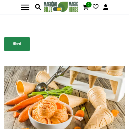
0
filteri