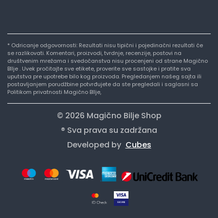
* Odricanje odgovornosti: Rezultati nisu tipični i pojedinačni rezultati će
se razlikovati. Komentari, proizvodi, tvrdnje, recenzije, postovi na
društvenim mrežama i svedočanstva nisu procenjeni od strane Magično
BIlje . Uvek pročitajte sve etikete, proverite sve sastojke i pratite sva
uputstva pre upotrebe bilo kog proizvoda. Pregledanjem našeg sajta ili
postavljanjem porudžbine potvrđujete da ste pregledali i saglasni sa
Politikom privatnosti Magično BIlje,
© 2026 Magično Bilje Shop
® Sva prava su zadržana
Developed by
Cubes