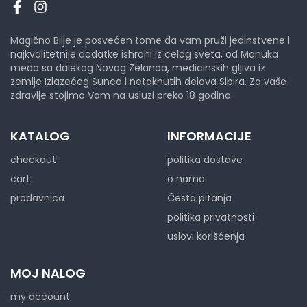
Magično Bilje je posvećen tome da vam pruži jedinstvene i
najkvalitetnije dodatke ishrani iz celog sveta, od Manuka
meda sa dalekog Novog Zelanda, medicinskih gljiva iz
zemlje Izlazećeg Sunca i netaknutih delova Sibira. Za vaše
zdravlje stojimo Vam na usluzi preko 18 godina.
KATALOG
INFORMACIJE
checkout
politika dostave
cart
o nama
prodavnica
Česta pitanja
politika privatnosti
uslovi korišćenja
MOJ NALOG
my account