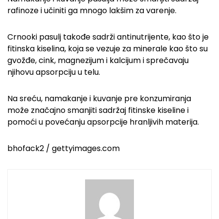
rafinoze i učiniti ga mnogo lakšim za varenje.
Crnooki pasulj takođe sadrži antinutrijente, kao što je
fitinska kiselina, koja se vezuje za minerale kao što su
gvožđe, cink, magnezijum i kalcijum i sprečavaju
njihovu apsorpciju u telu.
Na sreću, namakanje i kuvanje pre konzumiranja
može značajno smanjiti sadržaj fitinske kiseline i
pomoći u povećanju apsorpcije hranljivih materija.
bhofack2 / gettyimages.com