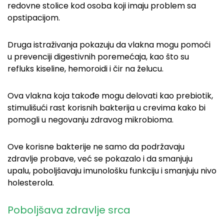
redovne stolice kod osoba koji imaju problem sa
opstipacijom.
Druga istraživanja pokazuju da vlakna mogu pomoći
u prevenciji digestivnih poremećaja, kao što su
refluks kiseline, hemoroidi i čir na želucu.
Ova vlakna koja takođe mogu delovati kao prebiotik,
stimulišući rast korisnih bakterija u crevima kako bi
pomogli u negovanju zdravog mikrobioma.
Ove korisne bakterije ne samo da podržavaju
zdravlje probave, već se pokazalo i da smanjuju
upalu, poboljšavaju imunološku funkciju i smanjuju nivo
holesterola.
Poboljšava zdravlje srca