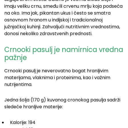
imaju veliku crnu, smeđu ili crvenu mrlju koja podseća
na oko. Ima jak, pikantan ukus i često se smatra
osnovnom hranom u indijskoj i tradicionalnoj
južnjačkoj kuhinji. Zahvaljući nutritivnim vrednostima,
donosi nekoliko zdravstvenih prednosti.
Crnooki pasulj je namirnica vredna
pažnje
Crnooki pasulj je neverovatno bogat hranljivim
materijama, vlaknima i proteinima, kao i važnim
nutrijentima.
Jedna šolja (170 g) kuvanog cronokog pasulja sadrži
sledeće hranljive materije:
Kalorije: 194