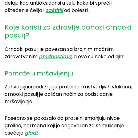
deluju kao antioksidansi u telu kako bi sprečili
oštećenje ćelija i
zaštitili
od bolesti.
Koje koristi za zdravlje donosi crnooki
pasulj?
Crnooki pasulj je povezan sa brojnim moćnim
zdravstvenim
prednostima
, a ovo su neke od njih:
Pomaže u mršavljenju
Zahvaljujući sadržajaju proteina i rastvorljivih vlakana,
crnooki pasulj je odličan način za podsticanje
mršavljenja.
Posebno se pokazalo da proteini smanjuju nivoe
grelina, hormona koji je odgovoran za stimulisanje
osećaja
gladi
.