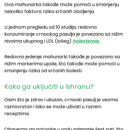
Ova mahunarka takođe može pomoći u smanjenju
nekoliko faktora rizika srčanih oboljenja.
U jednom pregledu od 10 studija, redovno
konzumiranje crnookog pasulja je povezano sa nižim
nivoima ukupnog i LDL (lošeg)
holesterola
.
Redovno jedenje mahunarki takođe je povezano sa
nižim markerima upale, što takođe može pomoći u
smanjenju rizika od srčanih bolesti.
Kako ga uključiti u ishranu?
Osim što je zdrav i ukusan, crnooki pasulj je veoma
raznovrstan i lako se može uživati u raznim
receptima.
Obavezno ga potopite u vodu najmanje šest sati, što