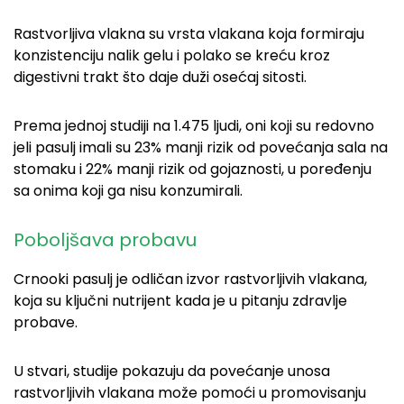
Rastvorljiva vlakna su vrsta vlakana koja formiraju
konzistenciju nalik gelu i polako se kreću kroz
digestivni trakt što daje duži osećaj sitosti.
Prema jednoj studiji na 1.475 ljudi, oni koji su redovno
jeli pasulj imali su 23% manji rizik od povećanja sala na
stomaku i 22% manji rizik od gojaznosti, u poređenju
sa onima koji ga nisu konzumirali.
Poboljšava probavu
Crnooki pasulj je odličan izvor rastvorljivih vlakana,
koja su ključni nutrijent kada je u pitanju zdravlje
probave.
U stvari, studije pokazuju da povećanje unosa
rastvorljivih vlakana može pomoći u promovisanju