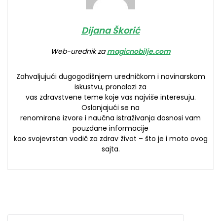
Dijana Škorić
Web-urednik za
magicnobilje.com
Zahvaljujući dugogodišnjem uredničkom i novinarskom
iskustvu, pronalazi za
vas zdravstvene teme koje vas najviše interesuju.
Oslanjajući se na
renomirane izvore i naučna istraživanja dosnosi vam
pouzdane informacije
kao svojevrstan vodič za zdrav život – što je i moto ovog
sajta.