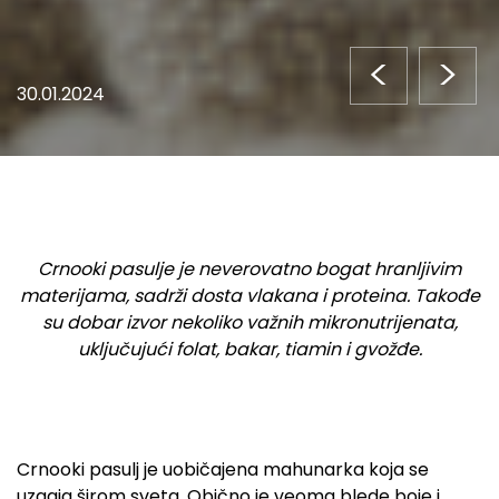
<
>
30.01.2024
Crnooki pasulje je neverovatno bogat hranljivim
materijama, sadrži dosta vlakana i proteina. Takođe
su dobar izvor nekoliko važnih mikronutrijenata,
uključujući folat, bakar, tiamin i gvožđe.
Crnooki pasulj je uobičajena mahunarka koja se
uzgaja širom sveta. Obično je veoma blede boje i