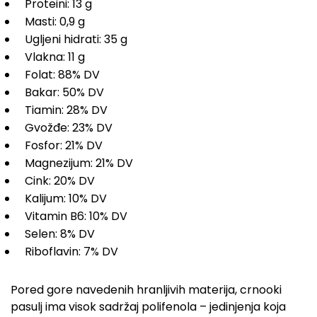
Proteini: 13 g
Masti: 0,9 g
Ugljeni hidrati: 35 g
Vlakna: 11 g
Folat: 88% DV
Bakar: 50% DV
Tiamin: 28% DV
Gvožđe: 23% DV
Fosfor: 21% DV
Magnezijum: 21% DV
Cink: 20% DV
Kalijum: 10% DV
Vitamin B6: 10% DV
Selen: 8% DV
Riboflavin: 7% DV
Pored gore navedenih hranljivih materija, crnooki
pasulj ima visok sadržaj polifenola – jedinjenja koja