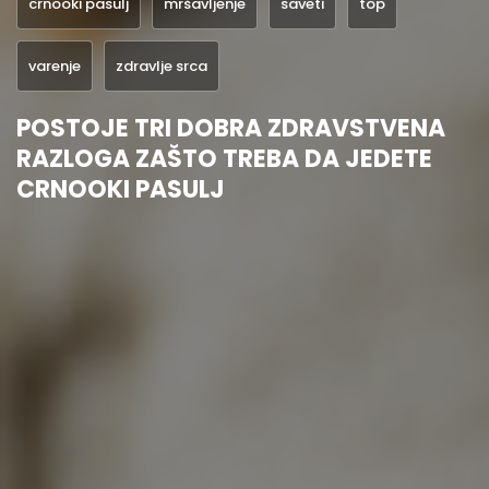
crnooki pasulj
mršavljenje
saveti
top
varenje
zdravlje srca
POSTOJE TRI DOBRA ZDRAVSTVENA
RAZLOGA ZAŠTO TREBA DA JEDETE
CRNOOKI PASULJ