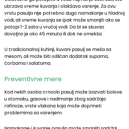
ubrzava vreme kuvanja i olakšava varenje. Za ovu
vrstu pasulja nije potrebno dugo namakanje u hladnoj
vodi, ali vreme kuvanja se ipak može smanjiti ako se
potopi 1-2 sata u vrućoj vodi. Da bi se skuvao
dovoljno je oko 45 minuta ili dok ne omekša.
U tradicionalnoj kuhinji, kuvani pasulj se meša sa
mesom, ali može biti odličan dodatak supama,
čorbama i salatama.
Preventivne mere
Kod nekih osoba crnooki pasulj može izazvati bolove
u stomaku, gasove i nadimanje zbog sadržaja
rafinoze, vrste vlakana koja može doprineti
problemima sa varenjem.
Namakanje i kuvanje pasulja može smanjiti sadržaj