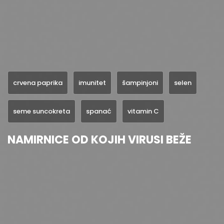
crvena paprika
imunitet
šampinjoni
selen
seme suncokreta
spanać
vitamin C
NAMIRNICE OD KOJIH VIRUSI BEŽE