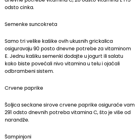
odsto cinka.
Semenke suncokreta
Samo tri velike kašike ovih ukusnih grickalica
osiguravaju 90 posto dnevne potrebe za vitaminom
E. Jednu kašiku semenki dodajte u jogurt ili salatu
kako biste povećali nivo vitamina u telu i ojačali
odbrambeni sistem.
Crvene paprike
Šoljica seckane sirove crvene paprike osiguraće vam
291 odsto dnevnih potreba vitamina C, što je više od
narandže.
Šampinjoni