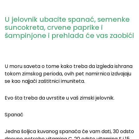
U jelovnik ubacite spanać, semenke
suncokreta, crvene paprike i
šampinjone i prehlada će vas zaobići
U moru saveta o tome kako treba da izgleda ishrana
tokom zimskog perioda, ovih pet namirnica izdvajaju
se kao najjači zaštitnici imuniteta.
Evo šta treba da uvrstite u vaš zimski jelovnik.
Spanać
Jedna šoljica kuvanog spanaća će vam dati, 30 odsto
dnevne potrebe vitamina C, 20 odsto vitamina E i 15