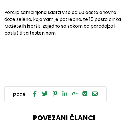
Porcija šampinjona sadrži više od 50 odsto dnevne
doze selena, koja vam je potrebna, te 15 posto cinka.
Možete ih ispržiti zajedno sa sokom od paradajza i
poslužiti sa testeninom.
podeli
POVEZANI ČLANCI