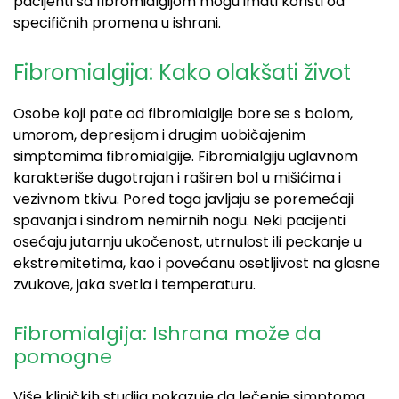
pacijenti sa fibromialgijom mogu imati koristi od
specifičnih promena u ishrani.
Fibromialgija: Kako olakšati život
Osobe koji pate od fibromialgije bore se s bolom,
umorom, depresijom i drugim uobičajenim
simptomima fibromialgije. Fibromialgiju uglavnom
karakteriše dugotrajan i raširen bol u mišićima i
vezivnom tkivu. Pored toga javljaju se poremećaji
spavanja i sindrom nemirnih nogu. Neki pacijenti
osećaju jutarnju ukočenost, utrnulost ili peckanje u
ekstremitetima, kao i povećanu osetljivost na glasne
zvukove, jaka svetla i temperaturu.
Fibromialgija: Ishrana može da
pomogne
Više kliničkih studija pokazuje da lečenje simptoma