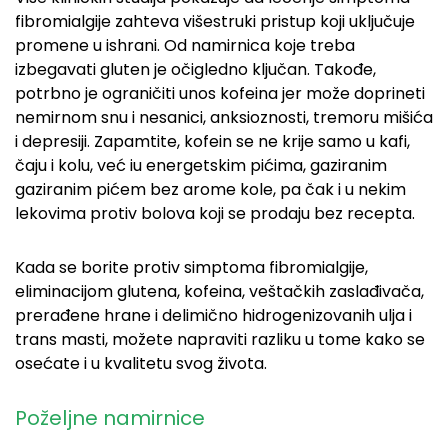
fibromialgije zahteva višestruki pristup koji uključuje
promene u ishrani. Od namirnica koje treba
izbegavati gluten je očigledno ključan. Takođe,
potrbno je ograničiti unos kofeina jer može doprineti
nemirnom snu i nesanici, anksioznosti, tremoru mišića
i depresiji. Zapamtite, kofein se ne krije samo u kafi,
čaju i kolu, već iu energetskim pićima, gaziranim
gaziranim pićem bez arome kole, pa čak i u nekim
lekovima protiv bolova koji se prodaju bez recepta.
Kada se borite protiv simptoma fibromialgije,
eliminacijom glutena, kofeina, veštačkih zaslađivača,
prerađene hrane i delimično hidrogenizovanih ulja i
trans masti, možete napraviti razliku u tome kako se
osećate i u kvalitetu svog života.
Poželjne namirnice