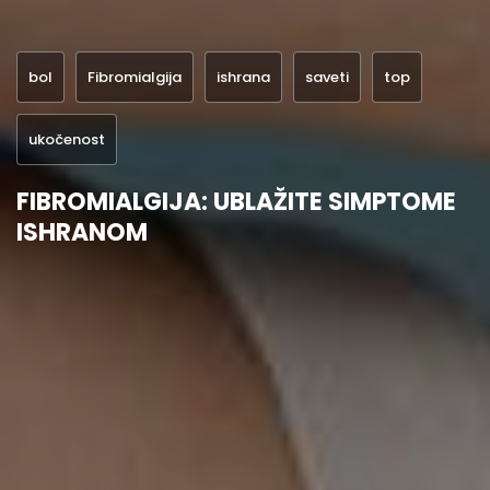
bol
Fibromialgija
ishrana
saveti
top
ukočenost
FIBROMIALGIJA: UBLAŽITE SIMPTOME
ISHRANOM