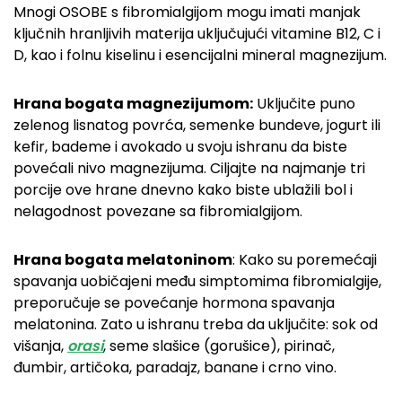
Mnogi OSOBE s fibromialgijom mogu imati manjak
ključnih hranljivih materija uključujući vitamine B12, C i
D, kao i folnu kiselinu i esencijalni mineral magnezijum.
Hrana bogata magnezijumom:
Uključite puno
zelenog lisnatog povrća, semenke bundeve, jogurt ili
kefir, bademe i avokado u svoju ishranu da biste
povećali nivo magnezijuma. Ciljajte na najmanje tri
porcije ove hrane dnevno kako biste ublažili bol i
nelagodnost povezane sa fibromialgijom.
Hrana bogata melatoninom
: Kako su poremećaji
spavanja uobičajeni među simptomima fibromialgije,
preporučuje se povećanje hormona spavanja
melatonina. Zato u ishranu treba da uključite: sok od
višanja,
orasi
, seme slašice (gorušice), pirinač,
đumbir, artičoka, paradajz, banane i crno vino.