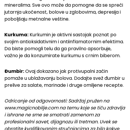
mineralima. Sve ovo može da pomogne da se spreči
jutarnja ukočenost, bolove u zglobovima, depresija i
poboljšaju metnalne veštine.
Kurkuma:
Kurkumin je aktivni sastojak poznat po
svojim antioksidativnim i antiinflamatornim efektima.
Da biste pomogli telu da ga pravilno apsorbuje,
važno je da konzumirate kurkumu s crnim biberom.
Đumbir:
Ovaj dokazano jak protivupalni začin
pomaže u ublažavanju bolova. Dodajte svež đumbir u
prelive za salate, marinade i druge omiljene recepte.
Odricanje od odgovornosti: Sadržaj pružen na
www.magicnobilje.com na temu koje se tiču zdravlja
i ishrane ne sme se smatrati zamenom za
profesionalni savet, dijagnozu ili tretman. Uvek se
obratite kvalifikovanim stručnjacima za bilo kakve