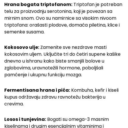
Hrana bogata triptofanom:
Triptofan je potreban
telu za proizvodnju serotonina, koji je povezan sa
mirnim snom. Ovo su namirnice sa visokim nivoom
triptofana: orašasti plodove, domaća piletina, klice i
semenke susama.
Kokosovo ulje:
Zamenite sve nezdrave masti
kokosovim uljem. Uključite tri do četiri supene kašike
dnevno u ishranu kako biste smanjili bolove u
zglobovima, uravnotežili hormone, poboljšali
pamćenje i ukupnu funkciju mozga.
Fermentisana hrana i pića:
Kombuha, kefir i kiseli
kupus održavaju zdravu ravnotežu bakterija u
crevima.
Losos i tunjevina:
Bogati su omega-3 masnim
kiselinama i drugim esencijalnim vitaminima i