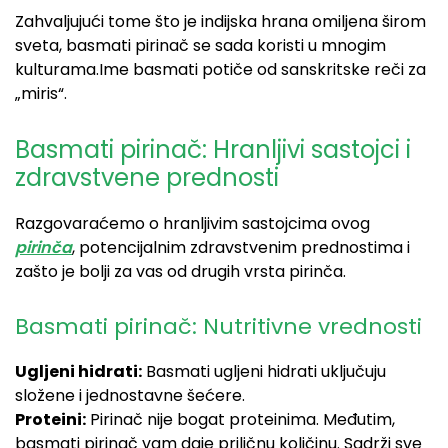
Zahvaljujući tome što je indijska hrana omiljena širom
sveta, basmati pirinač se sada koristi u mnogim
kulturama.Ime basmati potiče od sanskritske reči za
„miris“.
Basmati pirinač: Hranljivi sastojci i
zdravstvene prednosti
Razgovaraćemo o hranljivim sastojcima ovog
pirinča
, potencijalnim zdravstvenim prednostima i
zašto je bolji za vas od drugih vrsta pirinča.
Basmati pirinač: Nutritivne vrednosti
Ugljeni hidrati:
Basmati ugljeni hidrati uključuju
složene i jednostavne šećere.
Proteini:
Pirinač nije bogat proteinima. Međutim,
basmati pirinač vam daje priličnu količinu. Sadrži sve