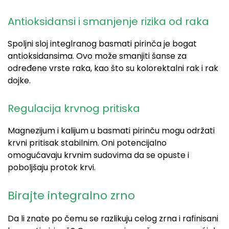
Antioksidansi i smanjenje rizika od raka
Spoljni sloj integlranog basmati pirinča je bogat
antioksidansima. Ovo može smanjiti šanse za
određene vrste raka, kao što su kolorektalni rak i rak
dojke.
Regulacija krvnog pritiska
Magnezijum i kalijum u basmati pirinču mogu održati
krvni pritisak stabilnim. Oni potencijalno
omogućavaju krvnim sudovima da se opuste i
poboljšaju protok krvi.
Birajte integralno zrno
Da li znate po čemu se razlikuju celog zrna i rafinisani