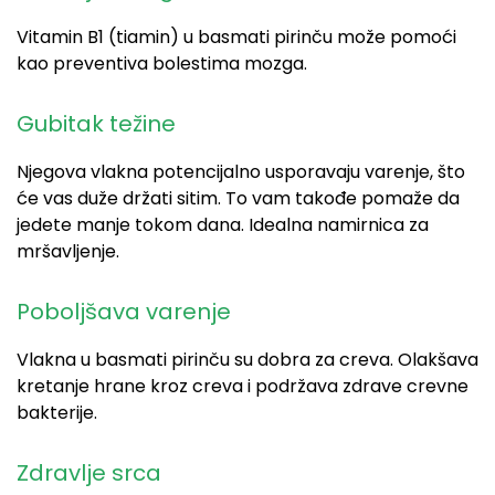
Vitamin B1 (tiamin) u basmati pirinču može pomoći
kao preventiva bolestima mozga.
Gubitak težine
Njegova vlakna potencijalno usporavaju varenje, što
će vas duže držati sitim. To vam takođe pomaže da
jedete manje tokom dana. Idealna namirnica za
mršavljenje.
Poboljšava varenje
Vlakna u basmati pirinču su dobra za creva. Olakšava
kretanje hrane kroz creva i podržava zdrave crevne
bakterije.
Zdravlje srca