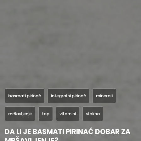
basmati pirinač
integralni pirinač
minerali
mršavljenje
top
vitamini
vlakna
DA LI JE BASMATI PIRINAČ DOBAR ZA
MRŠAVLJENJE?