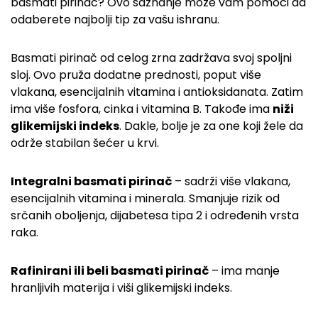
basmati pirinač? Ovo saznanje može vam pomoći da
odaberete najbolji tip za vašu ishranu.
Basmati pirinač od celog zrna zadržava svoj spoljni
sloj. Ovo pruža dodatne prednosti, poput više
vlakana, esencijalnih vitamina i antioksidanata. Zatim
ima više fosfora, cinka i vitamina B. Takođe ima
niži
glikemijski indeks
. Dakle, bolje je za one koji žele da
održe stabilan šećer u krvi.
Integralni basmati pirinač
– sadrži više vlakana,
esencijalnih vitamina i minerala. Smanjuje rizik od
srčanih oboljenja, dijabetesa tipa 2 i određenih vrsta
raka.
Rafinirani ili beli basmati pirinač
– ima manje
hranljivih materija i viši glikemijski indeks.