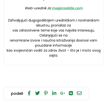
Web-urednik za
magicnobilje.com
Zahvaljujući dugogodišnjem uredničkom i novinarskom
iskustvu, pronalazi za
vas zdravstvene teme koje vas najviše interesuju.
Oslanjajući se na
renomirane izvore i naučna istraživanja dosnosi vam
pouzdane informacije
kao svojevrstan vodič za zdrav život – što je i moto ovog
sajta.
podeli