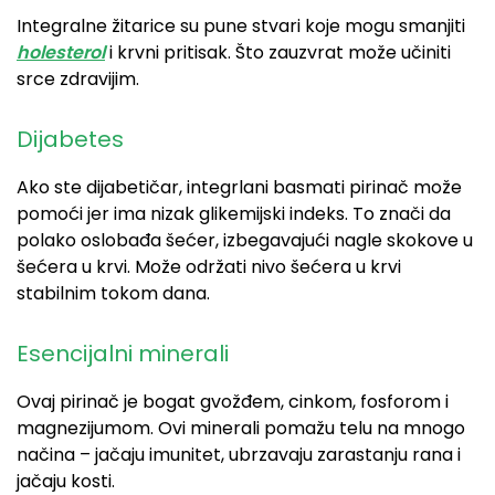
Integralne žitarice su pune stvari koje mogu smanjiti
holesterol
i krvni pritisak. Što zauzvrat može učiniti
srce zdravijim.
Dijabetes
Ako ste dijabetičar, integrlani basmati pirinač može
pomoći jer ima nizak glikemijski indeks. To znači da
polako oslobađa šećer, izbegavajući nagle skokove u
šećera u krvi. Može održati nivo šećera u krvi
stabilnim tokom dana.
Esencijalni minerali
Ovaj pirinač je bogat gvožđem, cinkom, fosforom i
magnezijumom. Ovi minerali pomažu telu na mnogo
načina – jačaju imunitet, ubrzavaju zarastanju rana i
jačaju kosti.