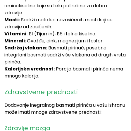
aminokiseline koje su telu potrebne za dobro
zdravlje.
Masti:
Sadrži mali deo nazasićenih masti koji se
zdravije od zasićenih.
Vitamini:
B1 (Tijamin), B6 i folna kiselina.
Minerali:
Gvožđe, cink, magnezijum i fosfor.
Sadržaj vlakana:
Basmati pirinač, posebno
integrlani basmati sadrži više vlakana od drugih vrsta
pirinča.
Kalorijska vrednost:
Porcija basmati pirinča nema
mnogo kalorija.
Zdravstvene prednosti
Dodavanje inegralnog basmati pirinča u vašu ishranu
može imati mnoge zdravstvene prednosti:
Zdravlje mozga