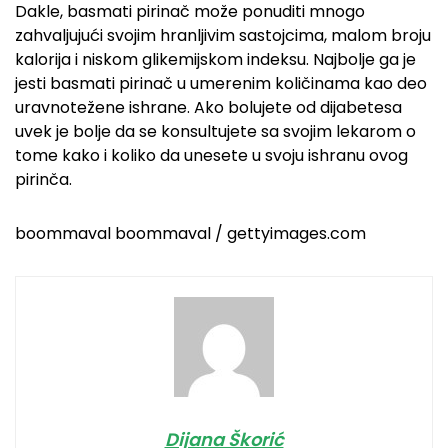
Dakle, basmati pirinač može ponuditi mnogo
zahvaljujući svojim hranljivim sastojcima, malom broju
kalorija i niskom glikemijskom indeksu. Najbolje ga je
jesti basmati pirinač u umerenim količinama kao deo
uravnotežene ishrane. Ako bolujete od dijabetesa
uvek je bolje da se konsultujete sa svojim lekarom o
tome kako i koliko da unesete u svoju ishranu ovog
pirinča.
boommaval boommaval / gettyimages.com
Dijana Škorić