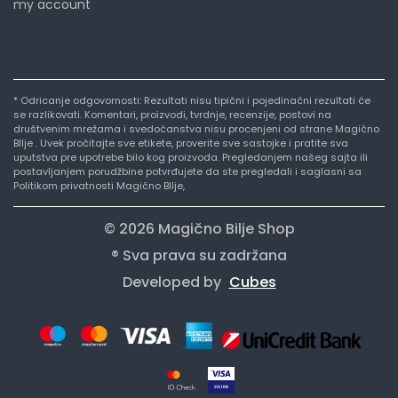
my account
* Odricanje odgovornosti: Rezultati nisu tipični i pojedinačni rezultati će
se razlikovati. Komentari, proizvodi, tvrdnje, recenzije, postovi na
društvenim mrežama i svedočanstva nisu procenjeni od strane Magično
BIlje . Uvek pročitajte sve etikete, proverite sve sastojke i pratite sva
uputstva pre upotrebe bilo kog proizvoda. Pregledanjem našeg sajta ili
postavljanjem porudžbine potvrđujete da ste pregledali i saglasni sa
Politikom privatnosti Magično BIlje,
© 2026 Magično Bilje Shop
® Sva prava su zadržana
Developed by
Cubes