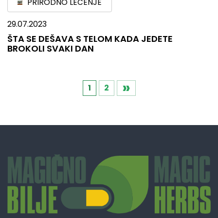
PRIRODNO LEČENJE
29.07.2023
ŠTA SE DEŠAVA S TELOM KADA JEDETE
BROKOLI SVAKI DAN
»
Кретање
1
2
чланака