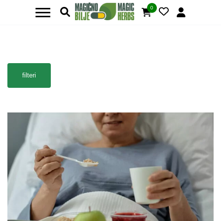
0
filteri