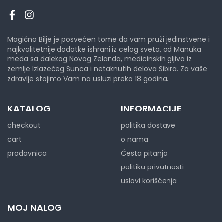
Magično Bilje je posvećen tome da vam pruži jedinstvene i
najkvalitetnije dodatke ishrani iz celog sveta, od Manuka
meda sa dalekog Novog Zelanda, medicinskih gljiva iz
zemlje Izlazećeg Sunca i netaknutih delova Sibira. Za vaše
zdravlje stojimo Vam na usluzi preko 18 godina.
KATALOG
INFORMACIJE
checkout
politika dostave
cart
o nama
prodavnica
Česta pitanja
politika privatnosti
uslovi korišćenja
MOJ NALOG