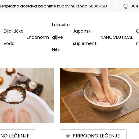
Besplatna dostava za online kupovinu iznad 5000 RSD
064
Lekovite
a
Dijalitička
Japanski
Endonorm
gljive
NANOCEUTICAL
voda
suplementi
Hifas
NO LEČENJE
PRIRODNO LEČENJE