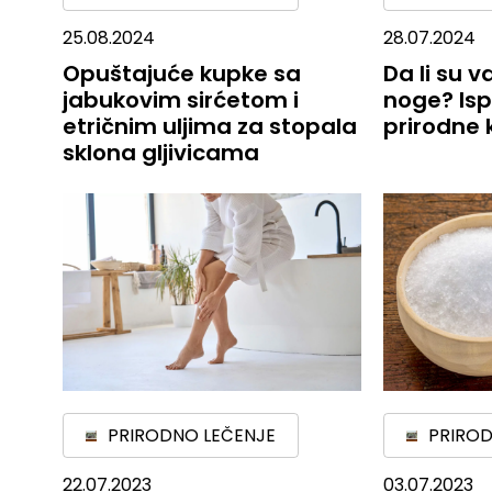
25.08.2024
28.07.2024
Opuštajuće kupke sa
Da li su 
jabukovim sirćetom i
noge? Isp
etričnim uljima za stopala
prirodne
sklona gljivicama
PRIRODNO LEČENJE
PRIROD
22.07.2023
03.07.2023