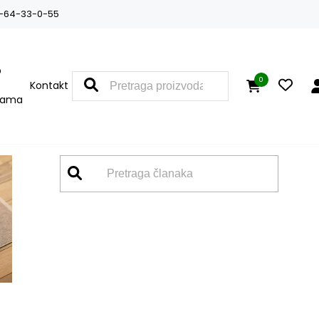
-64-33-0-55
O
0
Kontakt
nama