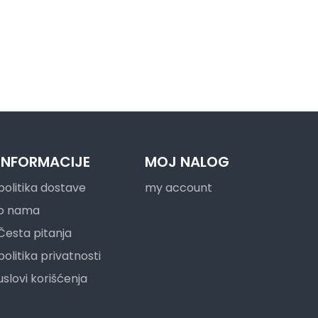
INFORMACIJE
MOJ NALOG
politika dostave
my account
o nama
Česta pitanja
politika privatnosti
uslovi korišćenja