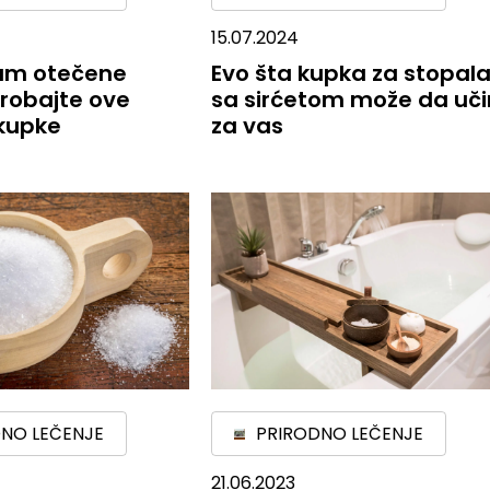
15.07.2024
vam otečene
Evo šta kupka za stopal
robajte ove
sa sirćetom može da uči
 kupke
za vas
NO LEČENJE
PRIRODNO LEČENJE
21.06.2023