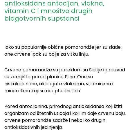
antioksidans antocijan, vlakna,
vitamin C i mnoštvo drugih
blagotvornih supstanci
Iako su popularnije obične pomorandže jer su slađe,
one crvene ipak su bolje za vitku liniju.
Crvene pomorandže su poreklom sa Sicilije i proizvod
su zemljišta pored planine Etna. One su
niskokalorične, ali bogate vlaknima, vitaminima i
mineralima koji su neophodni telu.
Pored antocijanina, prirodnog antioksidansa koji štiti
organizam od štetnih uticaja i koji im daje crvenu boju,
crvene pomorandže sadrže i nekoliko drugih
antioksidativnih jedinjenja.