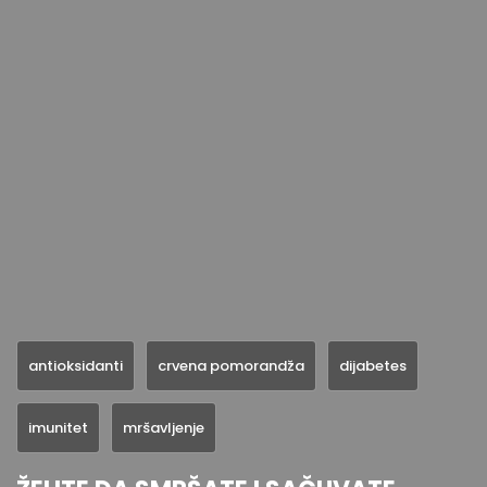
antioksidanti
crvena pomorandža
dijabetes
imunitet
mršavljenje