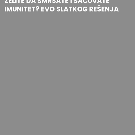
ŽELITE DA SMRŠATE I SAČUVATE
IMUNITET? EVO SLATKOG REŠENJA