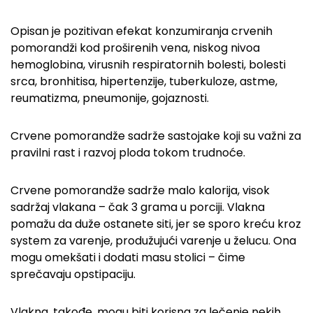
Opisan je pozitivan efekat konzumiranja crvenih
pomorandži kod proširenih vena, niskog nivoa
hemoglobina, virusnih respiratornih bolesti, bolesti
srca, bronhitisa, hipertenzije, tuberkuloze, astme,
reumatizma, pneumonije, gojaznosti.
Crvene pomorandže sadrže sastojake koji su važni za
pravilni rast i razvoj ploda tokom trudnoće.
Crvene pomorandže sadrže malo kalorija, visok
sadržaj vlakana – čak 3 grama u porciji. Vlakna
pomažu da duže ostanete siti, jer se sporo kreću kroz
system za varenje, produžujući varenje u želucu. Ona
mogu omekšati i dodati masu stolici – čime
sprečavaju opstipaciju.
Vlakna, takođe, mogu biti korisna za lečenje nekih