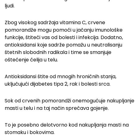
ljudi.
Zbog visokog sadržaja vitamina C, crvene
pomorandže mogu pomoći u jačanju imunološke
funkcije, štiteći vas od bolesti i infekcija. Dodatno,
antioksidansi koje sadrže pomažu u neutralisanju
štetnih slobodnih radikala i time se smanjuje
oštećenje ćelija u telu.
Antioksidansi štite od mnogih hroničnih stanja,
uključujući dijabetes tipa 2, rak i bolesti srca.
Sok od crvenih pomorandži onemogućuje nakupljanje
masti u telu i na taj način sprečava gojenje.
To je posebno delotvorno kod nakupljanja masti na
stomaku i bokovima.