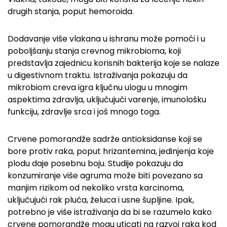
drugih stanja, poput hemoroida.
Dodavanje više vlakana u ishranu može pomoći i u
poboljšanju stanja crevnog mikrobioma, koji
predstavlja zajednicu korisnih bakterija koje se nalaze
u digestivnom traktu. Istraživanja pokazuju da
mikrobiom creva igra ključnu ulogu u mnogim
aspektima zdravlja, uključujući varenje, imunološku
funkciju, zdravlje srca i još mnogo toga.
Crvene pomorandže sadrže antioksidanse koji se
bore protiv raka, poput hrizantemina, jedinjenja koje
plodu daje posebnu boju. Studije pokazuju da
konzumiranje više agruma može biti povezano sa
manjim rizikom od nekoliko vrsta karcinoma,
uključujući rak pluća, želuca i usne šupljine. Ipak,
potrebno je više istraživanja da bi se razumelo kako
crvene pomorandže mogu uticati na razvoj raka kod