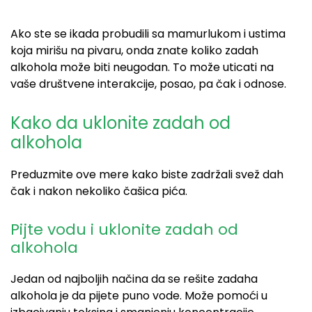
Ako ste se ikada probudili sa mamurlukom i ustima
koja mirišu na pivaru, onda znate koliko zadah
alkohola može biti
neugodan
. To može uticati na
vaše društvene interakcije, posao, pa čak i odnose.
Kako da uklonite zadah od
alkohola
Preduzmite ove mere kako biste zadržali svež dah
čak i nakon nekoliko
čašica
pića.
Pijte vodu i uklonite zadah od
alkohola
Jedan od najboljih načina da se rešite zadaha
alkohola je da pijete puno vode. Može pomoći u