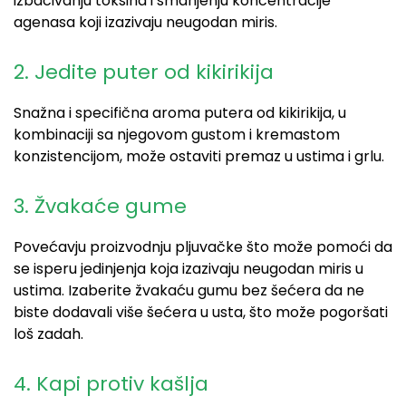
izbacivanju toksina i smanjenju koncentracije
agenasa koji izazivaju
neugodan miris.
2. Jedite puter od kikirikija
Snažna i specifična aroma putera od kikirikija, u
kombinaciji sa njegovom gustom i kremastom
konzistencijom, može ostaviti premaz u ustima i grlu.
3. Žvakaće gume
Povećav
ju
proizvodnju pljuvačke što može pomoći da
se isperu jedinjenja koja izazivaju
neugodan
miris u
ustima. Izaberite
žvakaću gumu
bez šećera da ne
biste dodavali više šećera u usta, što može pogoršati
loš zadah.
4.
Kapi protiv kašlja