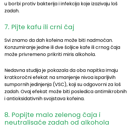
u borbi protiv bakterija i infekcija koje izazivaju loš
zadah.
7. Pijte kafu ili crni čaj
Svi znamo da dah kofeina može biti nadmoćan.
Konzumiranje jedne ili dve šoljice kafe ili crnog čaja
može privremeno prikriti miris alkohola.
Nedavna studija je pokazala da oba napitka imaju
kratkoročni efekat na smanjenje nivoa isparljivih
sumpornih jedinjenja (VSC), koji su odgovorni za loš
zadah. Ovaj efekat može biti posledica antimikrobnih
i antioksidativnih svojstava kofeina.
8. Popijte malo zelenog čaja
i
neutralisaće zadah od alkohola