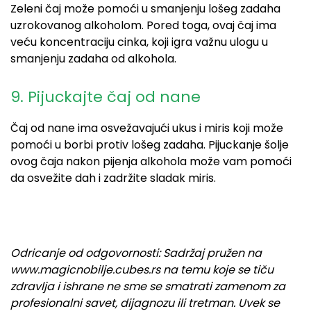
Zeleni čaj može pomoći u smanjenju lošeg zadaha
uzrokovanog alkoholom. Pored toga,
ovaj
čaj ima
veću koncentraciju cinka, koji igra važnu ulogu u
smanjenju
zadaha od alkohola
.
9. Pijuckajte čaj od nane
Čaj od nane ima osvežavajući ukus i miris koji može
pomoći u borbi protiv lošeg zadaha. Pijuckanje šolje
ovog
čaja nakon pijenja
alkohola
može vam pomoći
da osvežite dah i zadržite sladak miris.
Odricanje od odgovornosti: Sadržaj pružen na
www.magicnobilje.cubes.rs na temu koje se tiču
zdravlja i ishrane ne sme se smatrati zamenom za
profesionalni savet, dijagnozu ili tretman. Uvek se