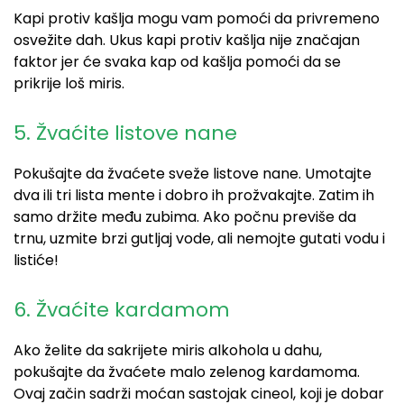
Kapi protiv kašlja mogu vam pomoći da privremeno
osvežite dah. Ukus kapi protiv kašlja nije značajan
faktor jer će svaka kap od kašlja pomoći da se
prikrije loš miris.
5. Žvaćite listove nane
Pokušajte da žvaćete sveže listove nane. Umotajte
dva ili tri lista mente i dobro ih prožvakajte. Zatim ih
samo držite među zubima. Ako počnu previše da
trnu, uzmite brzi gutljaj vode, ali nemojte gutati
vodu i
listiće
!
6. Žvaći
te
kardamom
Ako želite da sakrijete miris alkohola u dahu,
pokušajte da žvaćete malo zelenog kardamoma.
Ovaj začin sadrži moćan sastojak cineol, koji je dobar