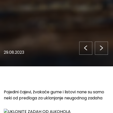
<
>
29.08.2023
Pojedini čajevi, žvakaće gume i listovi nane su samo
neki od predloga za uklanjanje neugodnog zadaha