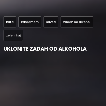
kafa
kardamom
saveti
zadah od alkohol
zeleni čaj
UKLONITE ZADAH OD ALKOHOLA