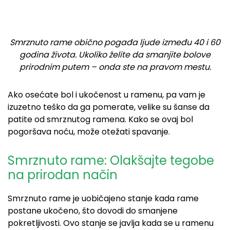
Smrznuto rame obično pogađa ljude između 40 i 60
godina života. Ukoliko želite da smanjite bolove
prirodnim putem – onda ste na pravom mestu.
Ako osećate bol i ukočenost u ramenu, pa vam je
izuzetno teško da ga pomerate, velike su šanse da
patite od smrznutog ramena. Kako se ovaj bol
pogoršava noću, može otežati spavanje.
Smrznuto rame: Olakšajte tegobe
na prirodan način
Smrznuto rame je uobičajeno stanje kada rame
postane ukočeno, što dovodi do smanjene
pokretljivosti. Ovo stanje se javlja kada se u ramenu