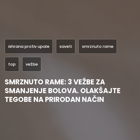
ishrana protiv upale
saveti
smrznuto rame
top
vežbe
SMRZNUTO RAME: 3 VEŽBE ZA
SMANJENJE BOLOVA. OLAKŠAJTE
TEGOBE NA PRIRODAN NAČIN