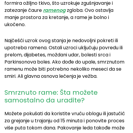
formira ožiljno tkivo, što uzrokuje zgušnjavanje i
zatezanje čaure
ramenog
zgloba. Ovo ostavlja
manje prostora za kretanje, a rame je bolno i
ukočeno.
Najčešći uzrok ovog stanja je nedovoljni pokreti ili
upotreba ramena. Ostali uzroci uključuju povredu ili
prelom, dijabetes, moždani udar, bolesti srca i
Parkinsonova boles. Ako dođe do upale, smrznutom
ramenu može biti potrebno nekoliko meseci da se
smiri. Ali glavna osnova lečenja je vežba.
Smrznuto rame: Šta možete
samostalno da uradite?
Možete pokušati da koristite vruću oblogu ili jastučić
za grejanje u trajanju od 15 minuta i ponovite proces
više puta tokom dana. Pakovanje leda takođe može