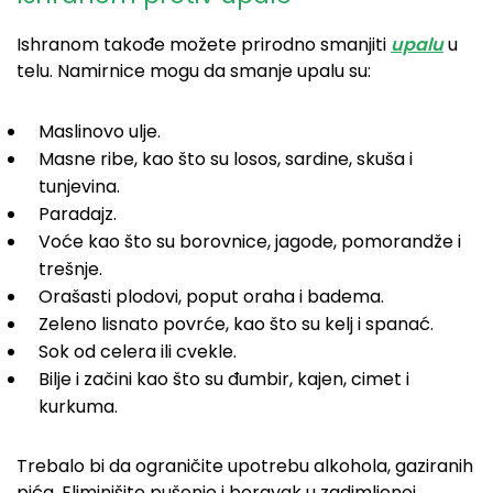
Ishranom takođe možete prirodno smanjiti
upalu
u
telu. Namirnice mogu da smanje upalu su:
Maslinovo ulje.
Masne ribe, kao što su losos, sardine, skuša i
tunjevina.
Paradajz.
Voće kao što su borovnice, jagode, pomorandže i
trešnje.
Orašasti plodovi, poput oraha i badema.
Zeleno lisnato povrće, kao što su kelj i spanać.
Sok od celera ili cvekle.
Bilje i začini kao što su đumbir, kajen, cimet i
kurkuma.
Trebalo bi da ograničite upotrebu alkohola, gaziranih
pića. Eliminišite pušenje i boravak u zadimljenoj