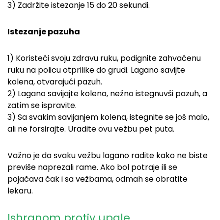
3) Zadržite istezanje 15 do 20 sekundi.
Istezanje pazuha
1) Koristeći svoju zdravu ruku, podignite zahvaćenu
ruku na policu otprilike do grudi. Lagano savijte
kolena, otvarajući pazuh.
2) Lagano savijajte kolena, nežno istegnuvši pazuh, a
zatim se ispravite.
3) Sa svakim savijanjem kolena, istegnite se još malo,
ali ne forsirajte. Uradite ovu vežbu pet puta.
Važno je da svaku vežbu lagano radite kako ne biste
previše naprezali rame. Ako bol potraje ili se
pojačava čak i sa vežbama, odmah se obratite
lekaru.
Ishranom protiv upale