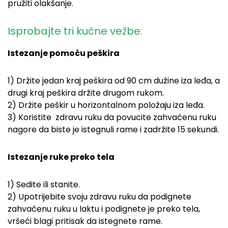
pružiti olakšanje.
Isprobajte tri kućne vežbe:
Istezanje pomoću peškira
1) Držite jedan kraj peškira od 90 cm dužine iza leđa, a
drugi kraj peškira držite drugom rukom.
2) Držite peškir u horizontalnom položaju iza leđa.
3) Koristite zdravu ruku da povucite zahvaćenu ruku
nagore da biste je istegnuli rame i zadržite 15 sekundi.
Istezanje ruke preko tela
1) Sedite ili stanite.
2) Upotrijebite svoju zdravu ruku da podignete
zahvaćenu ruku u laktu i podignete je preko tela,
vršeći blagi pritisak da istegnete rame.