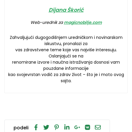
Dijana Škorić
Web-urednik za
magicnobilje.com
Zahvaljujući dugogodišnjem uredničkom i novinarskom
iskustvu, pronalazi za
vas zdravstvene teme koje vas najviše interesuju.
Oslanjajući se na
renomirane izvore i naučna istraživanja dosnosi vam
pouzdane informacije
kao svojevrstan vodič za zdrav život – što je i moto ovog
sajta.
podeli