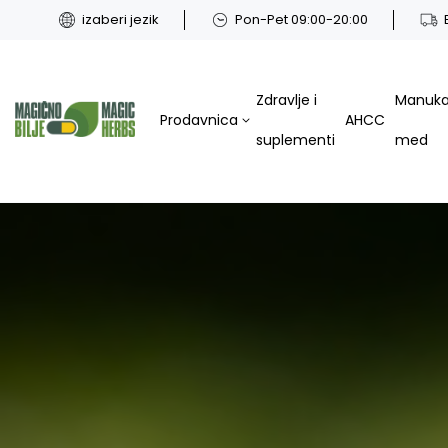
izaberi jezik
Pon-Pet 09:00-20:00
Zdravlje i
Manuk
Prodavnica
AHCC
suplementi
med