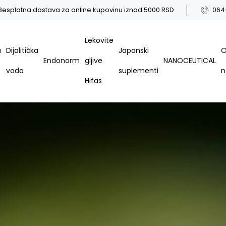
Besplatna dostava za online kupovinu iznad 5000 RSD
064
Lekovite
a
Dijalitička
Japanski
Endonorm
gljive
NANOCEUTICAL
voda
suplementi
Hifas