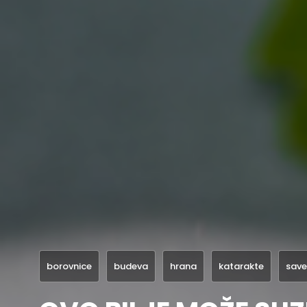
borovnice
budeva
hrana
katarakte
save