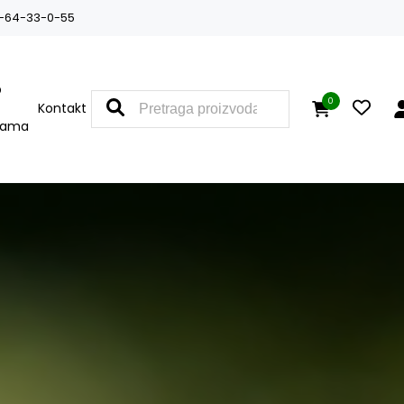
-64-33-0-55
O
0
Kontakt
nama