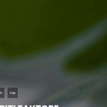
ti
top