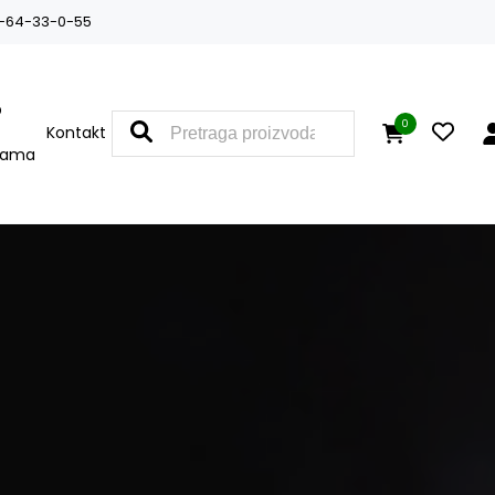
-64-33-0-55
O
0
Kontakt
nama