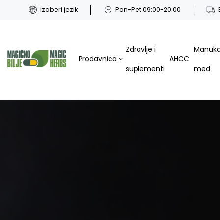
izaberi jezik
Pon-Pet 09:00-20:00
Zdravlje i
Manuk
Prodavnica
AHCC
suplementi
med