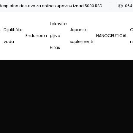
Besplatna dostava za online kupovinu iznad 5000 RSD
064
Lekovite
a
Dijalitička
Japanski
Endonorm
gljive
NANOCEUTICAL
voda
suplementi
Hifas