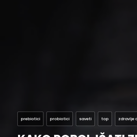
prebiotici
probiotici
saveti
top
zdravlje 