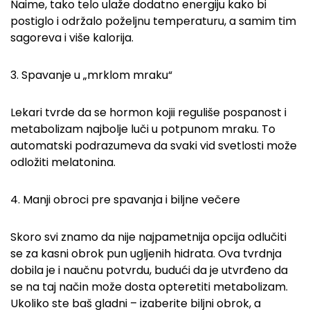
Naime, tako telo ulaže dodatno energiju kako bi
postiglo i održalo poželjnu temperaturu, a samim tim
sagoreva i više kalorija.
3. Spavanje u „mrklom mraku“
Lekari tvrde da se hormon kojii reguliše pospanost i
metabolizam najbolje luči u potpunom mraku. To
automatski podrazumeva da svaki vid svetlosti može
odložiti melatonina.
4. Manji obroci pre spavanja i biljne večere
Skoro svi znamo da nije najpametnija opcija odlučiti
se za kasni obrok pun ugljenih hidrata. Ova tvrdnja
dobila je i naučnu potvrdu, budući da je utvrđeno da
se na taj način može dosta opteretiti metabolizam.
Ukoliko ste baš gladni – izaberite biljni obrok, a