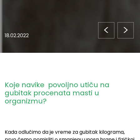
<
>
18.02.2022
Koje navike povoljno utiču na
gubitak procenata masti u
organizmu?
Kada odlučimo da je vreme za gubitak kilograma,
prvo ćemo pomisliti o smanjenu unosa hrane i fizičkoj