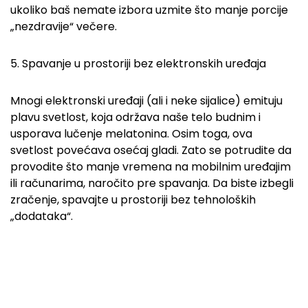
ukoliko baš nemate izbora uzmite što manje porcije
„nezdravije“ večere.
5. Spavanje u prostoriji bez elektronskih uređaja
Mnogi elektronski uređaji (ali i neke sijalice) emituju
plavu svetlost, koja održava naše telo budnim i
usporava lučenje melatonina. Osim toga, ova
svetlost povećava osećaj gladi. Zato se potrudite da
provodite što manje vremena na mobilnim uređajim
ili računarima, naročito pre spavanja. Da biste izbegli
zračenje, spavajte u prostoriji bez tehnoloških
„dodataka“.