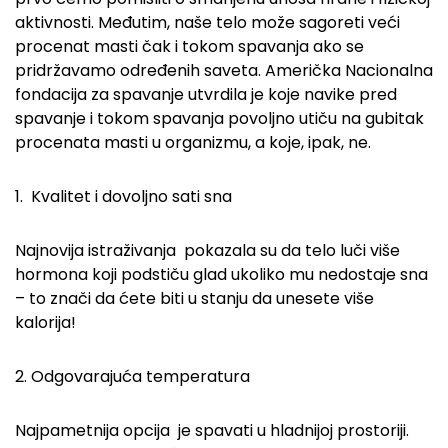
aktivnosti. Međutim, naše telo može sagoreti veći
procenat masti čak i tokom spavanja ako se
pridržavamo određenih saveta. Američka Nacionalna
fondacija za spavanje utvrdila je koje navike pred
spavanje i tokom spavanja povoljno utiču na gubitak
procenata masti u organizmu, a koje, ipak, ne.
1. Kvalitet i dovoljno sati sna
Najnovija istraživanja pokazala su da telo luči više
hormona koji podstiču glad ukoliko mu nedostaje sna
– to znači da ćete biti u stanju da unesete više
kalorija!
2. Odgovarajuća temperatura
Najpametnija opcija je spavati u hladnijoj prostoriji.