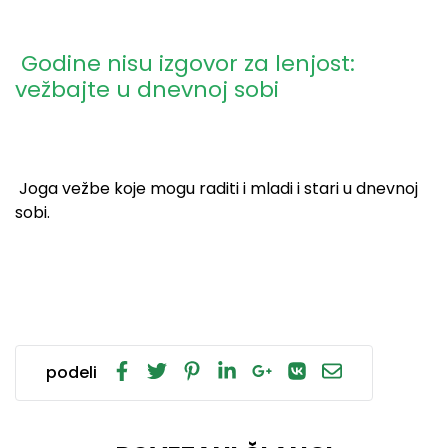
Godine nisu izgovor za lenjost:
vežbajte u dnevnoj sobi
Joga vežbe koje mogu raditi i mladi i stari u dnevnoj
sobi.
podeli