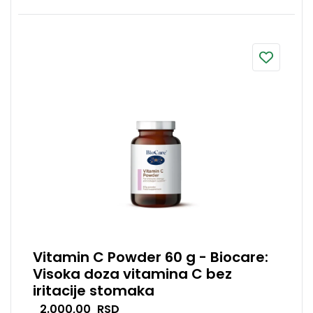
Vitamin C Powder 60 g - Biocare:
Visoka doza vitamina C bez
iritacije stomaka
Vitamin C Powder predstavlja
2.000,00
RSD