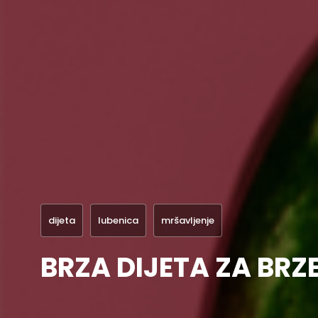
dijeta
lubenica
mršavljenje
BRZA DIJETA ZA BRZ