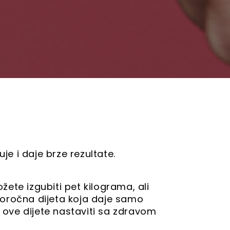
a
je i daje brze rezultate.
ete izgubiti pet kilograma, ali
tkoročna dijeta koja daje samo
n ove dijete nastaviti sa zdravom