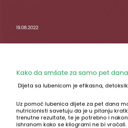
19.08.2022
Kako da smšate za samo pet dan
Dijeta sa lubenicom je efikasna, detoksiku
Uz pomoć lubenica dijete za pet dana mož
nutricionisti savetuju da je u pitanju kra
trenutne rezultate, te je potrebno i nako
ishranom kako se kilogrami ne bi vraćali.