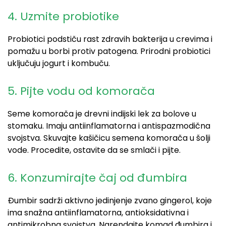
4. Uzmite probiotike
Probiotici podstiču rast zdravih bakterija u crevima i
pomažu u borbi protiv patogena. Prirodni probiotici
uključuju jogurt i kombuču.
5. Pijte vodu od komorača
Seme komorača je drevni indijski lek za bolove u
stomaku. Imaju antiinflamatorna i antispazmodična
svojstva. Skuvajte kašičicu semena komorača u šolji
vode. Procedite, ostavite da se smlači i pijte.
6. Konzumirajte čaj od đumbira
Đumbir sadrži aktivno jedinjenje zvano gingerol, koje
ima snažna antiinflamatorna, antioksidativna i
antimikrobna svojstva. Narendajte komad đumbira i