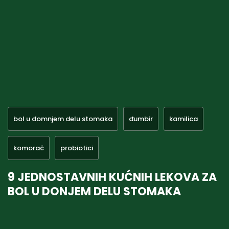
bol u domnjem delu stomaka
đumbir
kamilica
komorač
probiotici
9 JEDNOSTAVNIH KUĆNIH LEKOVA ZA
BOL U DONJEM DELU STOMAKA