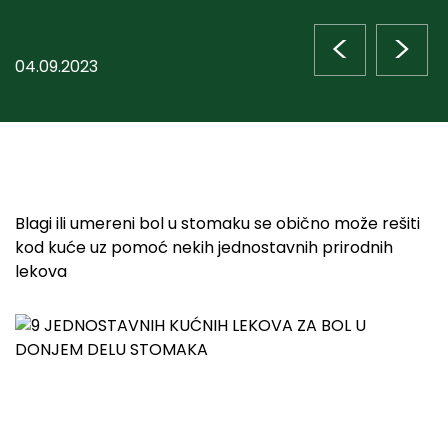
<
>
04.09.2023
Blagi ili umereni bol u stomaku se obično može rešiti
kod kuće uz pomoć nekih jednostavnih prirodnih
lekova