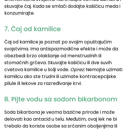
skuvajte čaj. Kada se smlači dodajte kašičicu meda i
konzumirajte.
7. Čaj od kamilice
Čaj od kamilice je poznat po svojim opuštajućim
svojstvima. Ima antispazmodične efekte i može da
obezbedi brzo olakšanje od menstrualnih ili
stomačnih grčeva. Skuvajte kašičicu ili dve suvih
cvetova kamilice u šolji vode.
Oprez:
Nemojte uzimati
kamilicu ako ste trudni ili uzimate kontracepcijske
pilule ili lekove za razređivanje krvi.
8. Pijte vodu sa sodom bikarbonom
Soda bikarbona je veoma bazične prirode i može
delovati kao antacid u telu. Međutim, ovaj lek ne bi
trebalo da koriste osobe sa srčanim oboljenjima ili