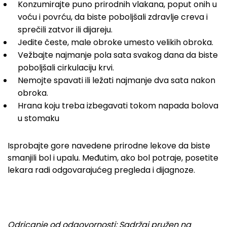
Konzumirajte puno prirodnih vlakana, poput onih u
voću i povrću, da biste poboljšali zdravlje creva i
sprečili zatvor ili dijareju.
Jedite česte, male obroke umesto velikih obroka.
Vežbajte najmanje pola sata svakog dana da biste
poboljšali cirkulaciju krvi.
Nemojte spavati ili ležati najmanje dva sata nakon
obroka.
Hrana koju treba izbegavati tokom napada bolova
u stomaku
Isprobajte gore navedene prirodne lekove da biste
smanjili bol i upalu. Međutim, ako bol potraje, posetite
lekara radi odgovarajućeg pregleda i dijagnoze.
Odricanje od odgovornosti: Sadržaj pružen na