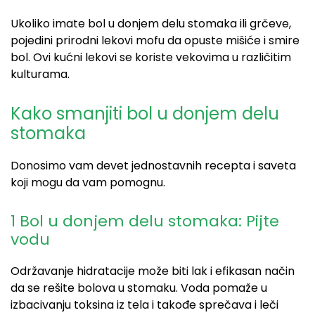
Ukoliko imate bol u donjem delu stomaka ili grčeve,
pojedini prirodni lekovi mofu da opuste mišiće i smire
bol. Ovi kućni lekovi se koriste vekovima u različitim
kulturama.
Kako smanjiti bol u donjem delu
stomaka
Donosimo vam devet jednostavnih recepta i saveta
koji mogu da vam pomognu.
1 Bol u donjem delu stomaka: Pijte
vodu
Održavanje hidratacije može biti lak i efikasan način
da se rešite bolova u stomaku. Voda pomaže u
izbacivanju toksina iz tela i takođe sprečava i leči