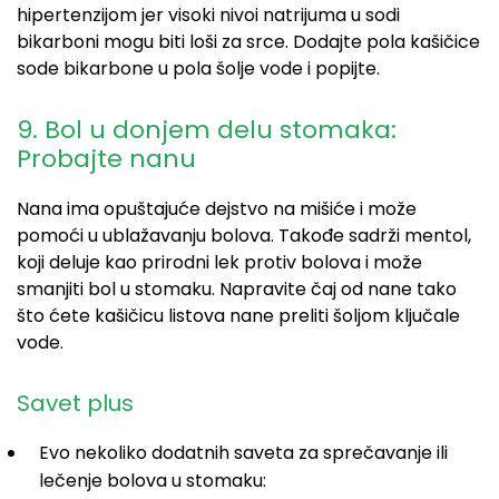
hipertenzijom jer visoki nivoi natrijuma u sodi
bikarboni mogu biti loši za srce. Dodajte pola kašičice
sode bikarbone u pola šolje vode i popijte.
9. Bol u donjem delu stomaka:
Probajte nanu
Nana ima opuštajuće dejstvo na mišiće i može
pomoći u ublažavanju bolova. Takođe sadrži mentol,
koji deluje kao prirodni lek protiv bolova i može
smanjiti bol u stomaku. Napravite čaj od nane tako
što ćete kašičicu listova nane preliti šoljom ključale
vode.
Savet plus
Evo nekoliko dodatnih saveta za sprečavanje ili
lečenje bolova u stomaku: