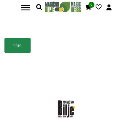
0
filteri