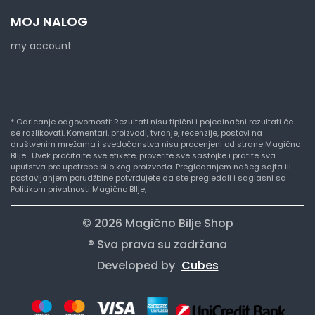
MOJ NALOG
my account
* Odricanje odgovornosti: Rezultati nisu tipični i pojedinačni rezultati će
se razlikovati. Komentari, proizvodi, tvrdnje, recenzije, postovi na
društvenim mrežama i svedočanstva nisu procenjeni od strane Magično
BIlje . Uvek pročitajte sve etikete, proverite sve sastojke i pratite sva
uputstva pre upotrebe bilo kog proizvoda. Pregledanjem našeg sajta ili
postavljanjem porudžbine potvrđujete da ste pregledali i saglasni sa
Politikom privatnosti Magično BIlje,
© 2026 Magično Bilje Shop
® Sva prava su zadržana
Developed by
Cubes