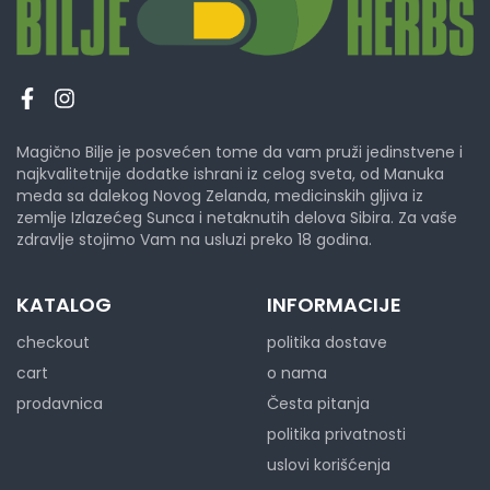
Magično Bilje je posvećen tome da vam pruži jedinstvene i
najkvalitetnije dodatke ishrani iz celog sveta, od Manuka
meda sa dalekog Novog Zelanda, medicinskih gljiva iz
zemlje Izlazećeg Sunca i netaknutih delova Sibira. Za vaše
zdravlje stojimo Vam na usluzi preko 18 godina.
KATALOG
INFORMACIJE
checkout
politika dostave
cart
o nama
prodavnica
Česta pitanja
politika privatnosti
uslovi korišćenja