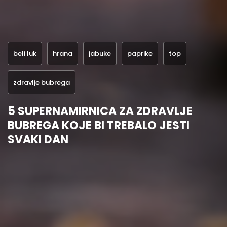
beli luk
hrana
jabuke
paprike
top
zdravlje bubrega
5 SUPERNAMIRNICA ZA ZDRAVLJE
BUBREGA KOJE BI TREBALO JESTI
SVAKI DAN