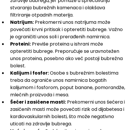
zdravlje bubrega, jer pomaže u sprečavanju
stvaranja bubrežnih kamenaca i olakšava
filtriranje otpadnih materija.
Natrijum:
Prekomerni unos natrijuma može
povećati krvni pritisak i opteretiti bubrege. Važno
je ograničiti unos soli i prerađenih namirnica.
Proteini:
Previše proteina u ishrani može
opteretiti bubrege. Preporučuje se uravnotežen
unos proteina, posebno ako već postoji bubrežna
bolest.
Kalijum i fosfor:
Osobe s bubrežnim bolestima
treba da ograniče unos namirnica bogatih
kalijumom i fosforom, poput banane, pomorandže,
mlečnih proizvoda i mesa.
Šećer i zasićene masti:
Prekomerni unos šećera i
zasićenih masti može povećati rizik od dijabetesa i
kardiovaskularnih bolesti, što može negativno
uticati na zdravlje bubrega.