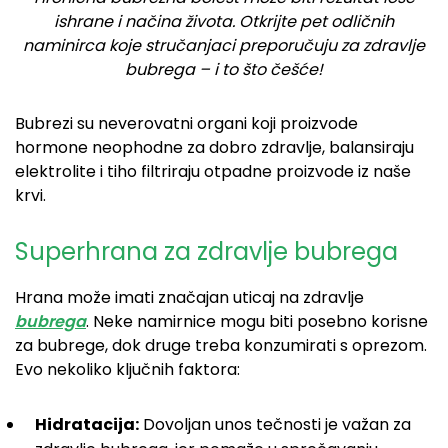
ishrane i načina života. Otkrijte pet odličnih
naminirca koje stručanjaci preporučuju za zdravlje
bubrega – i to što češće!
Bubrezi su neverovatni organi koji proizvode
hormone neophodne za dobro zdravlje, balansiraju
elektrolite i tiho filtriraju otpadne proizvode iz naše
krvi.
Superhrana za zdravlje bubrega
Hrana može imati značajan uticaj na zdravlje
bubrega
. Neke namirnice mogu biti posebno korisne
za bubrege, dok druge treba konzumirati s oprezom.
Evo nekoliko ključnih faktora:
Hidratacija:
Dovoljan unos tečnosti je važan za