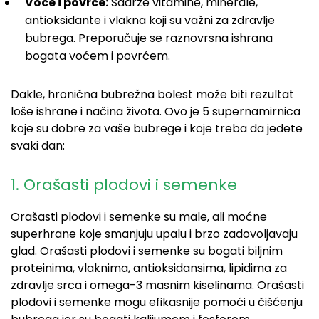
Voće i povrće:
Sadrže vitamine, minerale,
antioksidante i vlakna koji su važni za zdravlje
bubrega. Preporučuje se raznovrsna ishrana
bogata voćem i povrćem.
Dakle, hronična bubrežna bolest može biti rezultat
loše ishrane i načina života. Ovo je 5 supernamirnica
koje su dobre za vaše bubrege i koje treba da jedete
svaki dan:
1. Orašasti plodovi i semenke​
Orašasti plodovi i semenke su male, ali moćne
superhrane koje smanjuju upalu i brzo zadovoljavaju
glad. Orašasti plodovi i semenke su bogati biljnim
proteinima, vlaknima, antioksidansima, lipidima za
zdravlje srca i omega-3 masnim kiselinama. Orašasti
plodovi i semenke mogu efikasnije pomoći u čišćenju