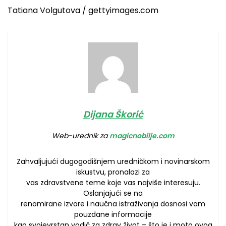
Tatiana Volgutova / gettyimages.com
Dijana Škorić
Web-urednik za
magicnobilje.com
Zahvaljujući dugogodišnjem uredničkom i novinarskom
iskustvu, pronalazi za
vas zdravstvene teme koje vas najviše interesuju.
Oslanjajući se na
renomirane izvore i naučna istraživanja dosnosi vam
pouzdane informacije
kao svojevrstan vodič za zdrav život – što je i moto ovog