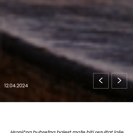
<
>
12.04.2024
Hronična bubrežna bolest može biti rezultat loše