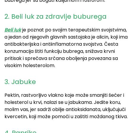
bubrega jer su bogati kalijumom i fosforom.
2. Beli luk​ za zdravlje buburega
Beli luk
je poznat po svojim terapeutskim svojstvima,
a jedan od njegovih glavnih sastojaka je alicin, koji ima
antibakterijska i antiinflamatorna svojstva. Česta
konzumacija štiti funkciju bubrega, snižava krvni
pritisak i sprečava srčana oboljenja povezana sa
visokim holesterolom.
3. Jabuke​
Pektin, rastvorljivo vlakno koje može smanjiti šećer i
holesterol u krvi, nalazi se u jabukama. Jedite koru,
molim vas, jer sadrži obilje antioksidanata, uključujući
kvercetin, koji može pomoći u zaštiti moždanog tkiva.
4. Paprike​