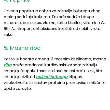
Crvena paprika je dobra za zdravlje bubrega zbog
malog sadržaja kalijuma. Takođe sadrže i druge
minerale, boju, ukus, vlakna, folnu kiselinu, vitamine C,
B6 i A, i likopen, antioksidans koji štiti od nekih vrsta
raka.
​​5. Masna riba​
Pošto je bogata omega-3 masnim kiselinama, masna
riba
pruža prednosti kardiovaskularnom zdravlju
smanjujući upalu. Losos snižava holesterol u krvi, što
smanjuje rizik od
bolesti bubrega
. Njegov
visokokvalitetni sastav proteina promoviše i mišićno i
opšte zdravlje.