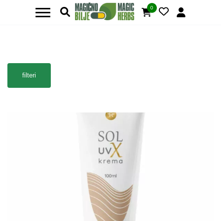
0
filteri