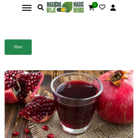
0
filteri