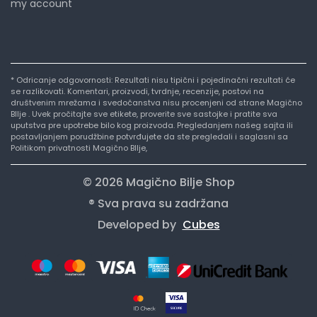
my account
* Odricanje odgovornosti: Rezultati nisu tipični i pojedinačni rezultati će
se razlikovati. Komentari, proizvodi, tvrdnje, recenzije, postovi na
društvenim mrežama i svedočanstva nisu procenjeni od strane Magično
BIlje . Uvek pročitajte sve etikete, proverite sve sastojke i pratite sva
uputstva pre upotrebe bilo kog proizvoda. Pregledanjem našeg sajta ili
postavljanjem porudžbine potvrđujete da ste pregledali i saglasni sa
Politikom privatnosti Magično BIlje,
© 2026 Magično Bilje Shop
® Sva prava su zadržana
Developed by
Cubes