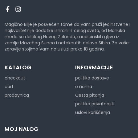
Magično Bilje je posvećen tome da vam pruži jedinstvene i
najkvalitetnije dodatke ishrani iz celog sveta, od Manuka
meda sa dalekog Novog Zelanda, medicinskih gljiva iz
zemlje Izlazećeg Sunca i netaknutih delova Sibira. Za vaše
zdravlje stojimo Vam na usluzi preko 18 godina.
KATALOG
INFORMACIJE
checkout
politika dostave
cart
o nama
prodavnica
Česta pitanja
politika privatnosti
uslovi korišćenja
MOJ NALOG