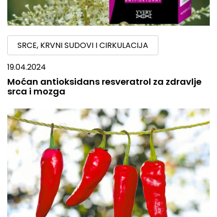
SRCE, KRVNI SUDOVI I CIRKULACIJA
19.04.2024
Moćan antioksidans resveratrol za zdravlje
srca i mozga