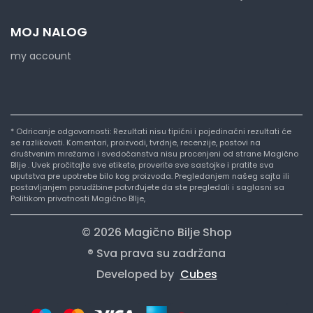
MOJ NALOG
my account
* Odricanje odgovornosti: Rezultati nisu tipični i pojedinačni rezultati će
se razlikovati. Komentari, proizvodi, tvrdnje, recenzije, postovi na
društvenim mrežama i svedočanstva nisu procenjeni od strane Magično
BIlje . Uvek pročitajte sve etikete, proverite sve sastojke i pratite sva
uputstva pre upotrebe bilo kog proizvoda. Pregledanjem našeg sajta ili
postavljanjem porudžbine potvrđujete da ste pregledali i saglasni sa
Politikom privatnosti Magično BIlje,
© 2026 Magično Bilje Shop
® Sva prava su zadržana
Developed by
Cubes