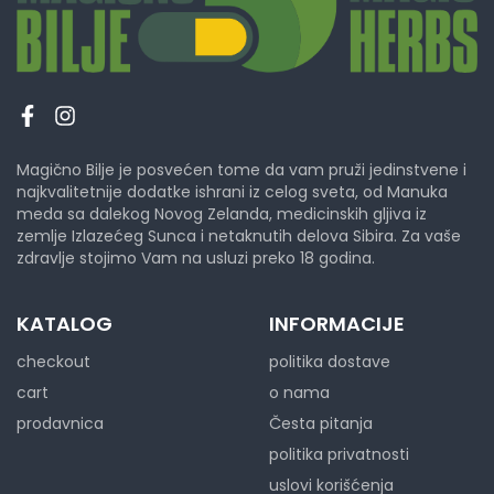
Magično Bilje je posvećen tome da vam pruži jedinstvene i
najkvalitetnije dodatke ishrani iz celog sveta, od Manuka
meda sa dalekog Novog Zelanda, medicinskih gljiva iz
zemlje Izlazećeg Sunca i netaknutih delova Sibira. Za vaše
zdravlje stojimo Vam na usluzi preko 18 godina.
KATALOG
INFORMACIJE
checkout
politika dostave
cart
o nama
prodavnica
Česta pitanja
politika privatnosti
uslovi korišćenja