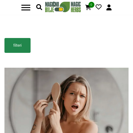
0
filteri