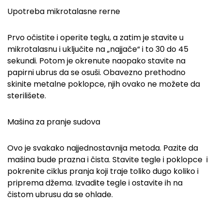
Upotreba mikrotalasne rerne
Prvo očistite i operite teglu, a zatim je stavite u
mikrotalasnu i uključite na „najjače“ i to 30 do 45
sekundi. Potom je okrenute naopako stavite na
papirni ubrus da se osuši. Obavezno prethodno
skinite metalne poklopce, njih ovako ne možete da
sterilišete.
Mašina za pranje sudova
Ovo je svakako najjednostavnija metoda. Pazite da
mašina bude prazna i čista. Stavite tegle i poklopce i
pokrenite ciklus pranja koji traje toliko dugo koliko i
priprema džema. Izvadite tegle i ostavite ih na
čistom ubrusu da se ohlade.