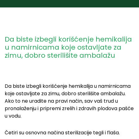
Da biste izbegli korišćenje hemikalija
u namirnicama koje ostavljate za
zimu, dobro sterilišite ambalažu
Da biste izbegli korišćenje hemikalija u namirnicama
koje ostavljate za zimu, dobro sterilišite ambalažu.
Ako to ne uradite na pravi način, sav vaš trud u
pronalaženju i pripremi zrelih i zdravih plodova pašće
u vodu.
Četiri su osnovna načina sterilizacije tegli i flaša.