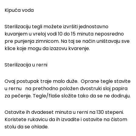
Kipuća voda
Sterilizaciju tegli možete izvršiti jednostavno
kuvanjem u vreloj vodi 10 do 15 minuta neposredno
pre punjenja zimnicom. Na taj se način uništavaju sve
klice koje mogu da izazovu kvarenje.
Sterilizacija u rerni
Ovaj postupak traje malo duže. Oprane tegle stavite
u rernu na prethodno položen dvostruki sloj papira
za pečenje. Tegle/flaše složite tako da se ne dodiruju.
Ostavite ih dvadeset minuta u rerni na 130 stepeni.
Koristete rukavicu da ih izvadite i ostavite na čistom
stolu da se ohlade.