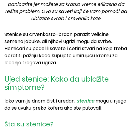
paničarite jer možete za kratko vreme efikasno da
rešite problem. Ovo su saveti koji će vam pomoći da
ublažite svrab i crevenilo kože.
Stenice su crvenkasto-braon parazit veličine
semena jabuke, ali njihovi ugrizi mogu da svrbe.
Hemičari su podelili savete i četiri stvari na koje treba
obratiti pažnju kada kupujete umirujuću kremu za
lečenje tragova ugriza.
Ujed stenice: Kako da ublažite
simptome?
Iako vam je dnom čist i uredan,
stenice
mogu u njega
da se uvuku preko kofera ako ste putovali.
Šta su stenice?