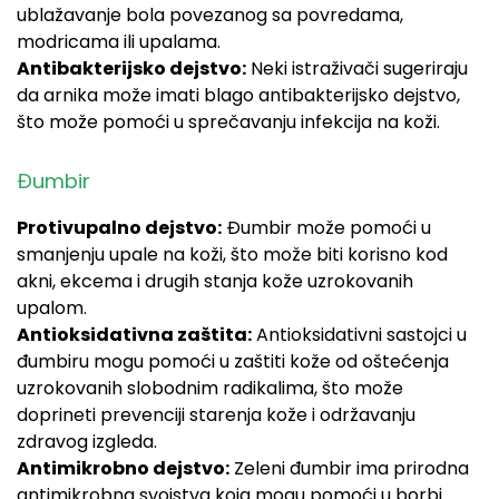
ublažavanje bola povezanog sa povredama,
modricama ili upalama.
Antibakterijsko dejstvo:
Neki istraživači sugeriraju
da arnika može imati blago antibakterijsko dejstvo,
što može pomoći u sprečavanju infekcija na koži.
Đumbir
Protivupalno dejstvo:
Đumbir može pomoći u
smanjenju upale na koži, što može biti korisno kod
akni, ekcema i drugih stanja kože uzrokovanih
upalom.
Antioksidativna zaštita:
Antioksidativni sastojci u
đumbiru mogu pomoći u zaštiti kože od oštećenja
uzrokovanih slobodnim radikalima, što može
doprineti prevenciji starenja kože i održavanju
zdravog izgleda.
Antimikrobno dejstvo:
Zeleni đumbir ima prirodna
antimikrobna svojstva koja mogu pomoći u borbi