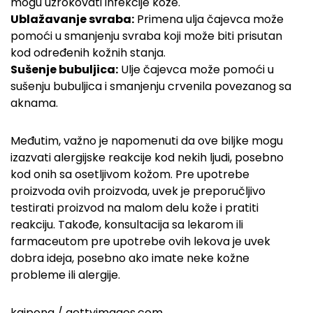
mogu uzrokovati infekcije kože.
Ublažavanje svraba:
Primena ulja čajevca može
pomoći u smanjenju svraba koji može biti prisutan
kod određenih kožnih stanja.
Sušenje bubuljica:
Ulje čajevca može pomoći u
sušenju bubuljica i smanjenju crvenila povezanog sa
aknama.
Međutim, važno je napomenuti da ove biljke mogu
izazvati alergijske reakcije kod nekih ljudi, posebno
kod onih sa osetljivom kožom. Pre upotrebe
proizvoda ovih proizvoda, uvek je preporučljivo
testirati proizvod na malom delu kože i pratiti
reakciju. Takođe, konsultacija sa lekarom ili
farmaceutom pre upotrebe ovih lekova je uvek
dobra ideja, posebno ako imate neke kožne
probleme ili alergije.
kaipong / gettyimages.com