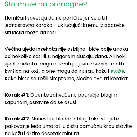
Šta može da pomogne?
Hemičari savetuju da ne paničite jer se u tri
jednostavna koraka – uključujući kremu iz apoteke
situacija može da reši.
Većina ujeda insekata nije ozbiljna i biće bolje u roku
od nekoliko sati ili, u najgorem slučaju, dana. Ali neki
ujedi insekata mogu izazvati pojavu crvenih i malih
kvržica na koži, a one mogu da iritiraju kožu i
svrbe
.
Kako biste se rešili simptoma, sledite ova tri koraka:
Korak #1:
Operite zahvaćeno područje blagim
sapunom, ostavite da se osuši.
Korak #2:
Nanestite hladan oblog tako što jete
pakovanje leda umotati u čistu pamučnu krpu stavite
na kožu i držite desetak minuta.