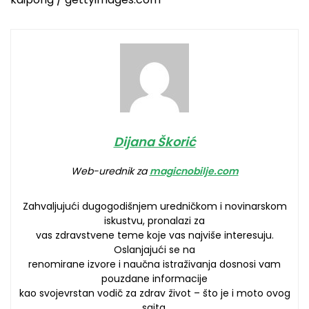
Dijana Škorić
Web-urednik za
magicnobilje.com
Zahvaljujući dugogodišnjem uredničkom i novinarskom
iskustvu, pronalazi za
vas zdravstvene teme koje vas najviše interesuju.
Oslanjajući se na
renomirane izvore i naučna istraživanja dosnosi vam
pouzdane informacije
kao svojevrstan vodič za zdrav život – što je i moto ovog
sajta.