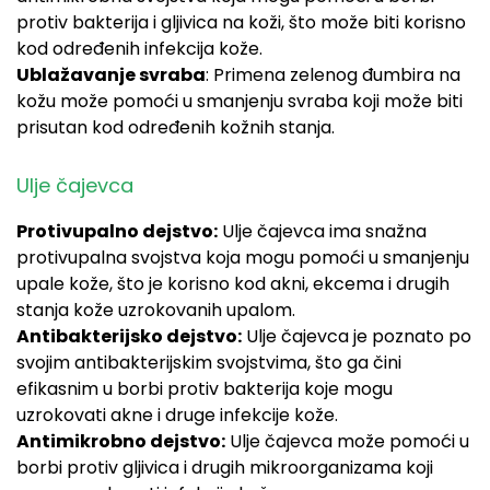
protiv bakterija i gljivica na koži, što može biti korisno
kod određenih infekcija kože.
Ublažavanje svraba
: Primena zelenog đumbira na
kožu može pomoći u smanjenju svraba koji može biti
prisutan kod određenih kožnih stanja.
Ulje čajevca
Protivupalno dejstvo:
Ulje čajevca ima snažna
protivupalna svojstva koja mogu pomoći u smanjenju
upale kože, što je korisno kod akni, ekcema i drugih
stanja kože uzrokovanih upalom.
Antibakterijsko dejstvo:
Ulje čajevca je poznato po
svojim antibakterijskim svojstvima, što ga čini
efikasnim u borbi protiv bakterija koje mogu
uzrokovati akne i druge infekcije kože.
Antimikrobno dejstvo:
Ulje čajevca može pomoći u
borbi protiv gljivica i drugih mikroorganizama koji