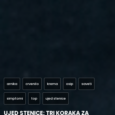
arnika
crvenilo
krema
osip
saveti
simptomi
top
ujed stenice
UJED STENICE: TRI KORAKA ZA