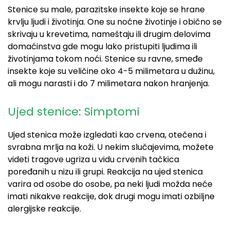
Stenice su male, parazitske insekte koje se hrane
krvlju ljudi i životinja. One su noćne životinje i obično se
skrivaju u krevetima, nameštaju ili drugim delovima
domaćinstva gde mogu lako pristupiti ljudima ili
životinjama tokom noći. Stenice su ravne, smeđe
insekte koje su veličine oko 4-5 milimetara u dužinu,
ali mogu narasti i do 7 milimetara nakon hranjenja.
Ujed stenice: Simptomi
Ujed stenica može izgledati kao crvena, otečena i
svrabna mrlja na koži. U nekim slučajevima, možete
videti tragove ugriza u vidu crvenih tačkica
poređanih u nizu ili grupi. Reakcija na ujed stenica
varira od osobe do osobe, pa neki ljudi možda neće
imati nikakve reakcije, dok drugi mogu imati ozbiljne
alergijske reakcije.