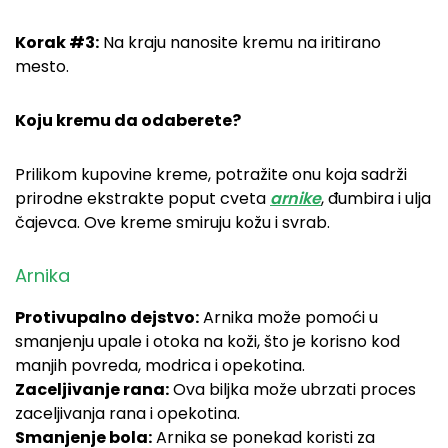
Korak #3:
Na kraju nanosite kremu na iritirano
mesto.
Koju kremu da odaberete?
Prilikom kupovine kreme, potražite onu koja sadrži
prirodne ekstrakte poput cveta
arnike
, đumbira i ulja
čajevca. Ove kreme smiruju kožu i svrab.
Arnika
Protivupalno dejstvo:
Arnika može pomoći u
smanjenju upale i otoka na koži, što je korisno kod
manjih povreda, modrica i opekotina.
Zaceljivanje rana:
Ova biljka može ubrzati proces
zaceljivanja rana i opekotina.
Smanjenje bola:
Arnika se ponekad koristi za