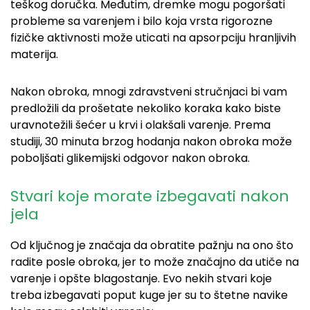
teškog doručka. Međutim, dremke mogu pogoršati
probleme sa varenjem i bilo koja vrsta rigorozne
fizičke aktivnosti može uticati na apsorpciju hranljivih
materija.
Nakon obroka, mnogi zdravstveni stručnjaci bi vam
predložili da prošetate nekoliko koraka kako biste
uravnotežili šećer u krvi i olakšali varenje. Prema
studiji, 30 minuta brzog hodanja nakon obroka može
poboljšati glikemijski odgovor nakon obroka.
Stvari koje morate izbegavati nakon
jela
Od ključnog je značaja da obratite pažnju na ono što
radite posle obroka, jer to može značajno da utiče na
varenje i opšte blagostanje. Evo nekih stvari koje
treba izbegavati poput kuge
jer su to štetne
navik
e