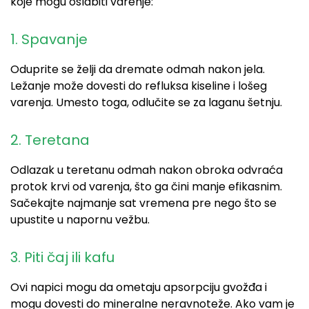
koje mogu oslabiti varenje:
1. Spavanje
Oduprite se želji da dremate odmah nakon jela.
Ležanje može dovesti do refluksa kiseline i lošeg
varenja. Umesto toga, odlučite se za laganu šetnju.
2.
T
eretana
Odlazak u teretanu odmah nakon obroka odvraća
protok krvi od varenja, što ga čini manje efikasnim.
Sačekajte najmanje sat vremena pre nego što se
upustite u napornu vežbu.
3. Piti čaj ili kafu
Ovi napici mogu da ometaju apsorpciju gvožđa i
mogu dovesti do mineralne neravnoteže. Ako vam je