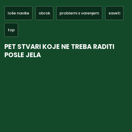
loše navike
obrok
problemi s varenjem
saveti
top
PET STVARI KOJE NE TREBA RADITI
POSLE JELA