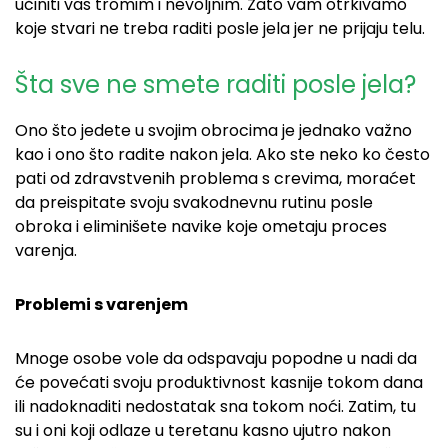
učiniti vas
tromim i nevoljnim. Zato vam otrkivamo
koje stvari ne treba raditi posle jela jer ne prijaju telu.
Šta sve ne smete raditi posle jela?
Ono što jedete u svojim obrocima je jednako važno
kao i ono što radite
nakon jela.
Ako ste neko ko često
pati od zdravstvenih problema s crevima,
moraćet
da preispitate svoju svakodnevnu
rutinu posle
obroka i eliminišete navike koje ometaju proces
varenja.
Problemi s varenjem
Mnoge osobe
vole da odspavaju popodne u nadi da
će povećati svoju produktivnost kasnije tokom dana
ili nadoknaditi nedostatak sna tokom noći. Zatim, tu
su i oni koji odlaze u teretanu kasno ujutro nakon