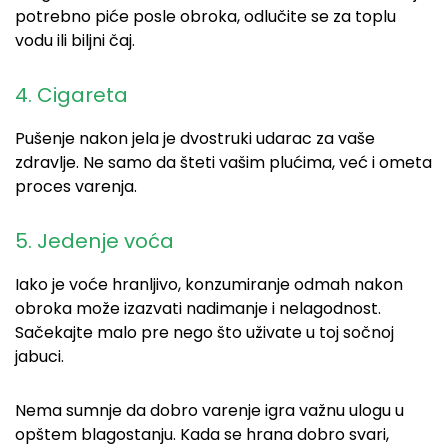
potrebno piće posle obroka, odlučite se za toplu
vodu ili biljni čaj.
4.
Cigareta
Pušenje nakon jela je dvostruki udarac za vaše
zdravlje. Ne samo da šteti vašim plućima, već i ometa
proces varenja.
5. Jedenje voća
Iako je voće hranljivo, konzumiranje odmah nakon
obroka može izazvati nadimanje i nelagodnost.
Sačekajte malo pre nego što uživate u toj sočnoj
jabuci.
Nema sumnje da dobro varenje igra važnu ulogu u
opštem blagostanju. Kada se hrana dobro svari,