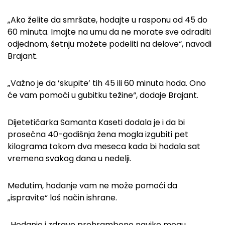
„Ako želite da smršate, hodajte u rasponu od 45 do
60 minuta. Imajte na umu da ne morate sve odraditi
odjednom, šetnju možete podeliti na delove“, navodi
Brajant.
„Važno je da ’skupite’ tih 45 ili 60 minuta hoda. Ono
će vam pomoći u gubitku težine“, dodaje Brajant.
Dijetetičarka Samanta Kaseti dodala je i da bi
prosečna 40-godišnja žena mogla izgubiti pet
kilograma tokom dva meseca kada bi hodala sat
vremena svakog dana u nedelji.
Međutim, hodanje vam ne može pomoći da
„ispravite“ loš način ishrane.
„Hodanje i zdrave prehrambene navike mogu