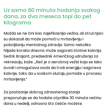
Uz samo 60 minuta hodanja svakog
dana, za dva meseca topi do pet
kilograma
Možda se ne čini kao najefikasnija vežba, ali stručnjaci
su dokazali da može pomoći u mršavljenju i
poboljšanju mentalnog zdravlja. Samo nekoliko
hiljada koraka dnevno može sagoreti stotine kalorija.
Sedrik Brajant, predsednik Američkog udruženja za
rekreaciju, kaže: „Reč je o aerobnoj vežbi koja se lako
izvodi i omogućava osobi da troši energiju i sagoreva
kalorije, tako da u svakom slučaju pomaže u procesu
mršavljenja.“
Za postizanje dobrog zdravstenog stanja
preporučuje se da hodate otprilike 30 minuta većinu
dana u nedelji, odnosno što češće možete.