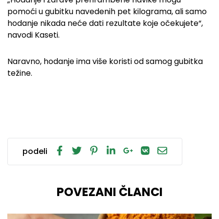
pomoći u gubitku navedenih pet kilograma, ali samo
hodanje nikada neće dati rezultate koje očekujete“,
navodi Kaseti.
Naravno, hodanje ima više koristi od samog gubitka
težine.
podeli
POVEZANI ČLANCI