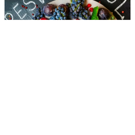
05.08.2026
8 suplemenata za bolju koncentraciju
POVEZANI PROIZVODI