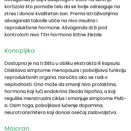
kortizola što pomaže telu da se bolje odreaguje na
stres i donosi kvalitetan san. Prema istraživanjima
ašvaganda takođe utiče na nivo insulina i
reproduktivne hormone. Ašvaganda drži pod
kontrolom nivo
TSH hormona štitne žlezde.
Konopljika
Dostupna je na tržištu u obliku ekstrakta ili kapsula.
Olakšava simptome menopauze i poboljšava funkciju
reproduktivnih organa, naročito ako se radi o
neplodnosti
. Ona može da smanji nivo p
rolaktina,
hormona koji luči endokrina žlezda hipofiza, a koji
reguliše menstrualni ciklus i smanjuje simptome PMS-
a. Osim toga, poboljšava lučenje dopamina,
neurotransmitera koji donosi osećaj zadovoljstva.
Majoran