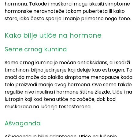
hormona. Takođe i muškarci mogu iskusiti simptome
hormonske neravnoteže tokom puberteta ili kako
stare, iako često sporije i manje primetno nego žene.
Kako bilje utiče na
hormone
Seme crnog kumina
Seme crnog kumina je moćan antioksidans, a i sadrži
timohinon, biljno jedinjenje koji deluje kao estrogen. To
znači da može da olakša simptome menopauze kada
telo proizvodi manje ovog hormona.
Ovo seme takđe
reguliše
nivo insulina i hormone štitne žlezde. Uiče i na
lutropin koji kod žena utiče na začeće, dok kod
muškaraca na lučenje testosterona.
A
švaganda
Ašvaganda je
biljni
adaptogen. Utiče na lučenje