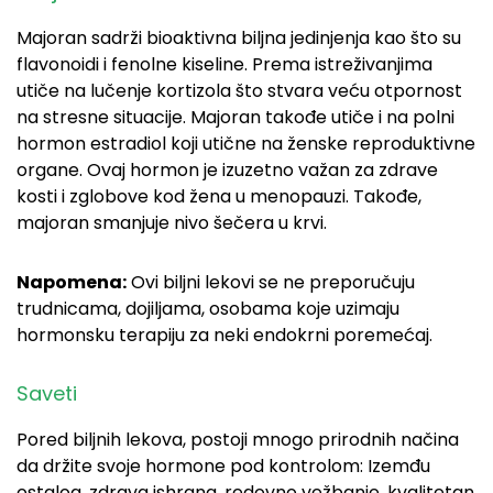
Majoran sadrži bioaktivna biljna jedinjenja kao što su
flavonoidi i fenolne kiseline. Prema istreživanjima
utiče na lučenje kortizola što stvara veću otpornost
na stresne situacije. Majoran takođe utiče i na polni
hormon e
stradiol koji utične na ženske reproduktivne
organe. Ovaj hormon je izuzetno važan za zdrave
kosti i zglobove kod žena u menopauzi. Takođe,
majoran smanjuje nivo šečera u krvi.
Napomena:
Ovi biljni lekovi se ne preporučuju
trudnicama, dojiljama, osobama koje uzimaju
hormonsku terapiju za neki endokrni poremećaj.
Saveti
Pored biljnih lekova, postoji mnogo prirodnih načina
da držite svoje hormone pod kontrolom: Izemđu
ostalog, zdrava ishrana, redovno vežbanje, kvalitetan