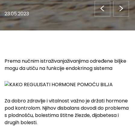
<
>
23.05.2023
Prema nučnim istraživanjaživanjima određene biljke
mogu da utiču na funkcije endokrinog sistema
Za dobro zdravlje i vitalnost važno je držati
hormone
pod kontrolom. Njihov disbalans dovodi do problema
s plodnošću, bolestima štitne žlezde, dijabetesa i
drugih bolesti.