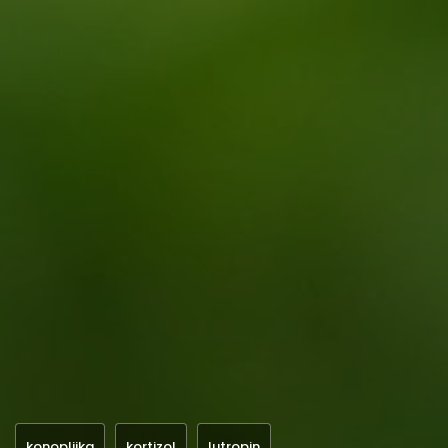
konopljika
kortizol
lutropin