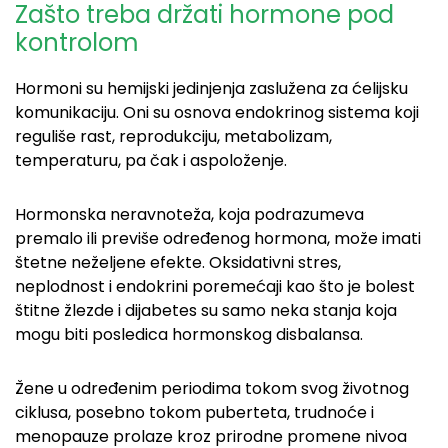
Zašto treba držati
hormone
pod
kontrolom
Hormoni su hemijski jedinjenja zaslužena za ćelijsku
komunikaciju. Oni su osnova endokrinog sistema koji
reguliše rast, reprodukciju, metabolizam,
temperaturu, pa čak i aspoloženje.
Hormonska neravnoteža, koja podrazumeva
premalo ili previše određenog hormona, može imati
štetne neželjene efekte. Oksidativni stres,
neplodnost i endokrini poremećaji kao što je bolest
štitne žlezde i dijabetes su samo neka stanja koja
mogu biti posledica hormonskog disbalansa.
Žene u određenim periodima tokom svog životnog
ciklusa, posebno tokom puberteta, trudnoće i
menopauze prolaze kroz prirodne promene nivoa