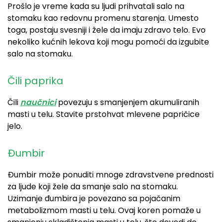
Prošlo je vreme kada su ljudi prihvatali salo na
stomaku kao redovnu promenu starenja. Umesto
toga, postaju svesniji i žele da imaju zdravo telo. Evo
nekoliko kućnih lekova koji mogu pomoći da izgubite
salo na stomaku.
Čili paprika
Čili
naučnici
povezuju s smanjenjem akumuliranih
masti u telu. Stavite prstohvat mlevene papričice
jelo.
Đumbir
Đumbir može ponuditi mnoge zdravstvene prednosti
za ljude koji žele da smanje salo na stomaku.
Uzimanje đumbira je povezano sa pojačanim
metabolizmom masti u telu. Ovaj koren pomaže u