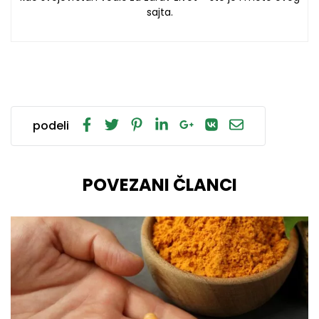
sajta.
podeli
POVEZANI ČLANCI