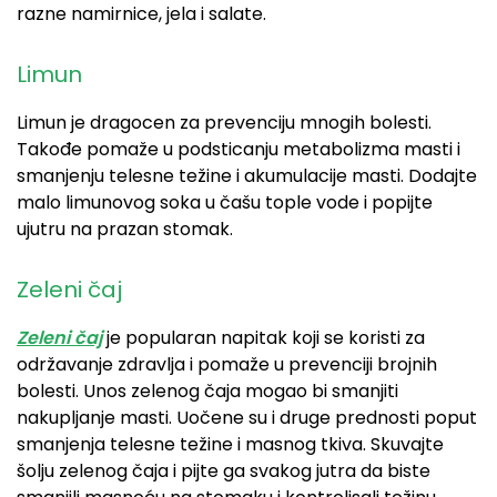
razne namirnice, jela i salate.
Limun
Limun je dragocen za prevenciju mnogih bolesti.
Takođe pomaže u podsticanju metabolizma masti i
smanjenju telesne težine i akumulacije masti. Dodajte
malo limunovog soka u čašu tople vode i popijte
ujutru na prazan stomak.
Zeleni čaj
Zeleni čaj
je popularan napitak koji se koristi za
održavanje zdravlja i pomaže u prevenciji brojnih
bolesti. Unos zelenog čaja mogao bi smanjiti
nakupljanje masti. Uočene su i druge prednosti poput
smanjenja telesne težine i masnog tkiva. Skuvajte
šolju zelenog čaja i pijte ga svakog jutra da biste