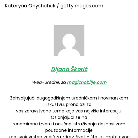
Kateryna Onyshchuk / gettyimages.com
Dijana Škorić
Web-urednik za
magicnobilje.com
Zahvaljujući dugogodišnjem uredničkom i novinarskom
iskustvu, pronalazi za
vas zdravstvene teme koje vas najviše interesuju.
Oslanjajući se na
renomirane izvore i naučna istraživanja dosnosi vam
pouzdane informacije
kao svojevrstan vodič za zdrav život – što je i moto ovog