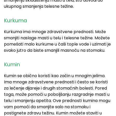
smanjenju skladištenja masti u telu, što dovodi do
ukupnog smanjenja telesne težine.
Kurkuma
Kurkuma ima mnoge zdravstvene prednosti. Može
smanjiti naslage masti u telu i telesne težine. Možete
pomešati malo kurkume u čaši tople vode i uzimati je
svako jutro da biste smanjili masnoću na stomaku.
Kumin
Kumin se obično koristi kao začin u mnogim jelima.
Ima mnoge zdravstvene prednosti i često se koristi
za lečenje dijareje i drugih stomačnih bolesti. Pored
toga, može pomoći u poboljšanju razgradnje masti u
telu i smanjenju apetita. Ove prednosti kumina mogu
vam pomoći da smanjite salo na stomaku i
postignete zdravu težinu. Kumin možete staviti u