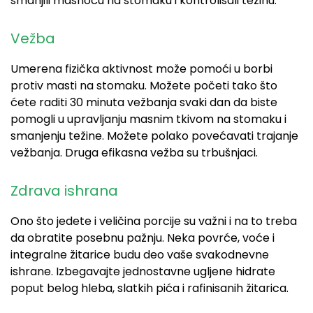
smanjili masnoću na stomaku i kontrolisali težinu.
Vežba
Umerena fizička aktivnost može pomoći u borbi
protiv masti na stomaku. Možete početi tako što
ćete raditi 30 minuta vežbanja svaki dan da biste
pomogli u upravljanju masnim tkivom na stomaku i
smanjenju težine. Možete polako povećavati trajanje
vežbanja. Druga efikasna vežba su trbušnjaci.
Zdrava ishrana
Ono što jedete i veličina porcije su važni i na to treba
da obratite posebnu pažnju. Neka povrće, voće i
integralne žitarice budu deo vaše svakodnevne
ishrane. Izbegavajte jednostavne ugljene hidrate
poput belog hleba, slatkih pića i rafinisanih žitarica.