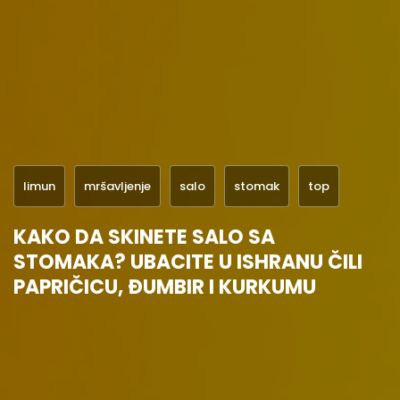
limun
mršavljenje
salo
stomak
top
KAKO DA SKINETE SALO SA
STOMAKA? UBACITE U ISHRANU ČILI
PAPRIČICU, ĐUMBIR I KURKUMU