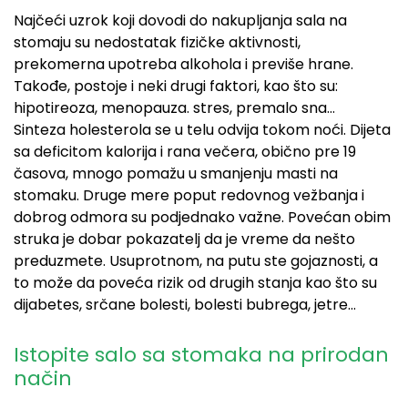
Najčeći uzrok koji dovodi do nakupljanja sala na
stomaju su nedostatak fizičke aktivnosti,
prekomerna upotreba alkohola i previše hrane.
Takođe, postoje i neki drugi faktori, kao što su:
hipotireoza, menopauza. stres, premalo sna…
Sinteza holesterola se u telu odvija tokom noći. Dijeta
sa deficitom kalorija i rana večera, obično pre 19
časova, mnogo pomažu u smanjenju masti na
stomaku. Druge mere poput redovnog vežbanja i
dobrog odmora su podjednako važne. Povećan obim
struka je dobar pokazatelj da je vreme da nešto
preduzmete. Usuprotnom, na putu ste gojaznosti, a
to može da poveća rizik od drugih stanja kao što su
dijabetes, srčane bolesti, bolesti bubrega, jetre…
Istopite salo sa stomaka na prirodan
način