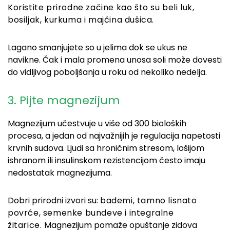
K
oristite prirodne začine kao što su beli luk,
bosiljak, kurkuma i majčina dušica.
Lagano smanjujete so u jelima dok se ukus ne
navikne. Čak i mala promena unosa soli može dovesti
do vidljivog poboljšanja u roku od nekoliko nedelja.
3. Pijte magnezijum
Magnezijum učestvuje u više od 300 bioloških
procesa, a jedan od najvažnijih je regulacija napetosti
krvnih sudova. Ljudi sa hroničnim stresom, lošijom
ishranom ili insulinskom rezistencijom često imaju
nedostatak magnezijuma.
Dobri prirodni izvori su:
bademi,
tamno lisnato
povrće,
semenke bundeve i
integralne
žitarice.
Magnezijum pomaže opuštanje zidova