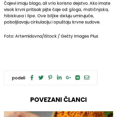
Čajevi imaju blago, ali vrlo korisno dejstvo. Ako imate
visok krvni pritisak pijte čaje od:
gloga,
matičnjaka,
hibiskusa i lipe. Ove biljke de
luju umirujuće,
poboljšavaju cirkulaciju i opuštaju krvne sudove.
Foto: Artemidovna/iStock / Getty Images Plus
podeli
POVEZANI ČLANCI