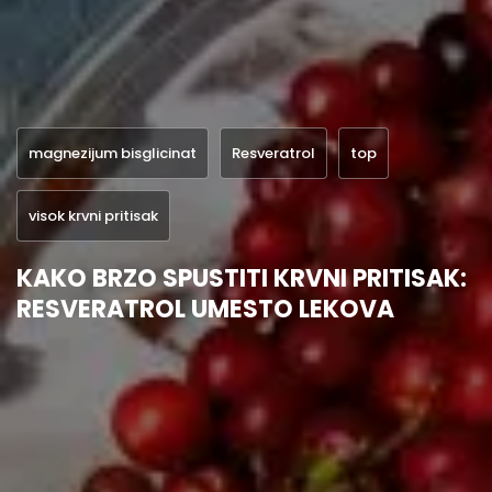
magnezijum bisglicinat
Resveratrol
top
visok krvni pritisak
KAKO BRZO SPUSTITI KRVNI PRITISAK:
RESVERATROL UMESTO LEKOVA