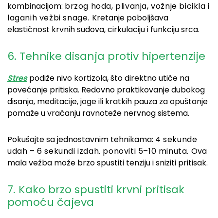
kombinacijom:
brzog hoda,
plivanja,
vožnje bicikla i
laganih vežbi snage. K
retanje poboljšava
elastičnost krvnih sudova, cirkulaciju i funkciju srca.
6. Tehnike disanja protiv hipertenzije
Stres
podiže nivo kortizola, što direktno utiče na
povećanje pritiska. Redovno praktikovanje dubokog
disanja, meditacije, joge ili kratkih pauza za opuštanje
pomaže u vraćanju ravnoteže nervnog sistema.
Pokušajte sa jednostavnim tehnikama:
4 sekunde
udah –
6 sekundi izdah.
ponoviti 5–10 minuta.
Ova
mala vežba može brzo spustiti tenziju i sniziti pritisak.
7. Kako brzo spustiti krvni pritisak
pomoću čajeva