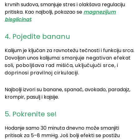
krvnih sudova, smanjuje stres i olakšava regulaciju
pritiska. Kao najbolji, pokazao se
magnezijum
bisglicinat
.
4. Pojedite bananu
Kalijum je ključan za ravnotežu tečnosti i funkciju srca.
Dovoljan unos kalijuma:
smanjuje negativan efekat
soli,
poboljšava rad mišića, uključujući srce, i
doprinosi pravilnoj cirkulaciji.
Najbolji izvori su banane, spanać, avokado, paradajz,
krompir, pasulj i kajsije.
5. Pokrenite se!
Hodanje samo 30 minuta dnevno može smanjiti
pritisak za 5–8 mmHg. Još bolji efekti se postižu