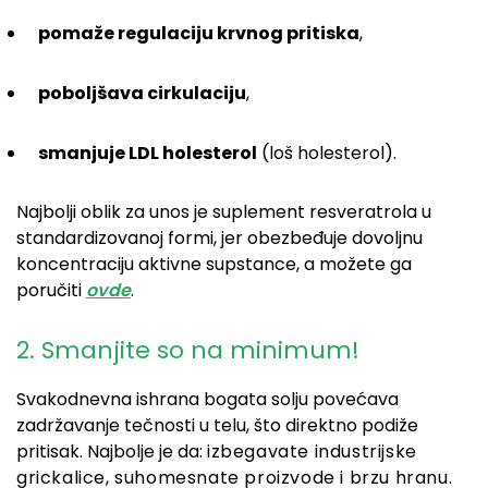
pomaže regulaciju krvnog pritiska
,
poboljšava cirkulaciju
,
smanjuje LDL holesterol
(loš holesterol).
Najbolji oblik za unos je suplement resveratrola u
standardizovanoj formi, jer obezbeđuje dovoljnu
koncentraciju aktivne supstance, a možete ga
poručiti
ovde
.
2. Smanjite so na minimum!
Svakodnevna ishrana bogata solju povećava
zadržavanje tečnosti u telu, što direktno podiže
pritisak. Najbolje je da:
izbegavate industrijske
grickalice, suhomesnate proizvode i brzu hranu.