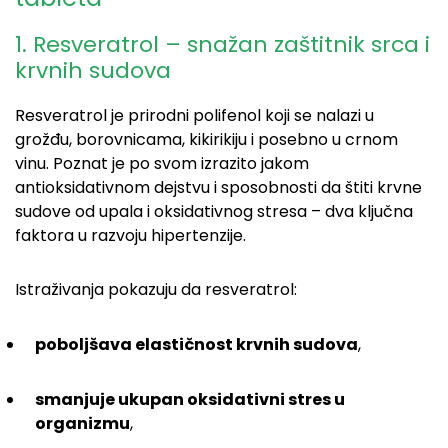
1. Resveratrol – snažan zaštitnik srca i
krvnih sudova
Resveratrol je prirodni polifenol koji se nalazi u
grožđu, borovnicama, kikirikiju i posebno u crnom
vinu. Poznat je po svom izrazito jakom
antioksidativnom dejstvu i sposobnosti da štiti krvne
sudove od upala i oksidativnog stresa – dva ključna
faktora u razvoju hipertenzije.
Istraživanja pokazuju da resveratrol:
poboljšava elastičnost krvnih sudova
,
smanjuje ukupan oksidativni stres u
organizmu
,