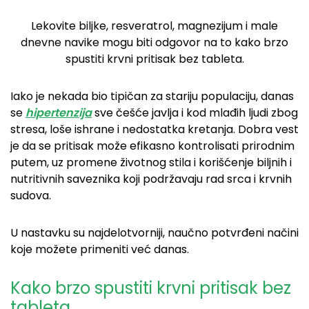
Lekovite biljke, resveratrol, magnezijum i male
dnevne navike mogu biti odgovor na to kako brzo
spustiti krvni pritisak bez tableta.
Iako je nekada bio tipičan za stariju populaciju, danas
se
hipertenzija
sve češće javlja i kod mlađih ljudi zbog
stresa, loše ishrane i nedostatka kretanja. Dobra vest
je da se pritisak može efikasno kontrolisati prirodnim
putem, uz promene životnog stila i korišćenje biljnih i
nutritivnih saveznika koji podržavaju rad srca i krvnih
sudova.
U nastavku su najdelotvorniji, naučno potvrđeni načini
koje možete primeniti već danas.
Kako brzo spustiti krvni pritisak bez
tableta