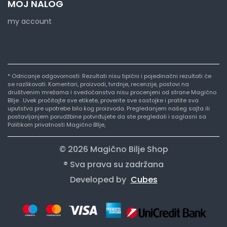
MOJ NALOG
my account
* Odricanje odgovornosti: Rezultati nisu tipični i pojedinačni rezultati će
se razlikovati. Komentari, proizvodi, tvrdnje, recenzije, postovi na
društvenim mrežama i svedočanstva nisu procenjeni od strane Magično
BIlje . Uvek pročitajte sve etikete, proverite sve sastojke i pratite sva
uputstva pre upotrebe bilo kog proizvoda. Pregledanjem našeg sajta ili
postavljanjem porudžbine potvrđujete da ste pregledali i saglasni sa
Politikom privatnosti Magično BIlje,
© 2026 Magično Bilje Shop
® Sva prava su zadržana
Developed by
Cubes