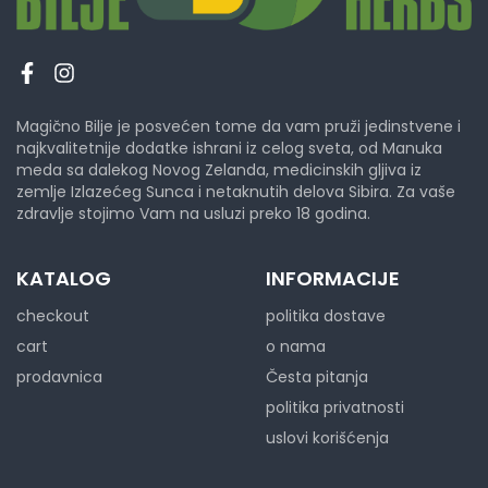
Magično Bilje je posvećen tome da vam pruži jedinstvene i
najkvalitetnije dodatke ishrani iz celog sveta, od Manuka
meda sa dalekog Novog Zelanda, medicinskih gljiva iz
zemlje Izlazećeg Sunca i netaknutih delova Sibira. Za vaše
zdravlje stojimo Vam na usluzi preko 18 godina.
KATALOG
INFORMACIJE
checkout
politika dostave
cart
o nama
prodavnica
Česta pitanja
politika privatnosti
uslovi korišćenja