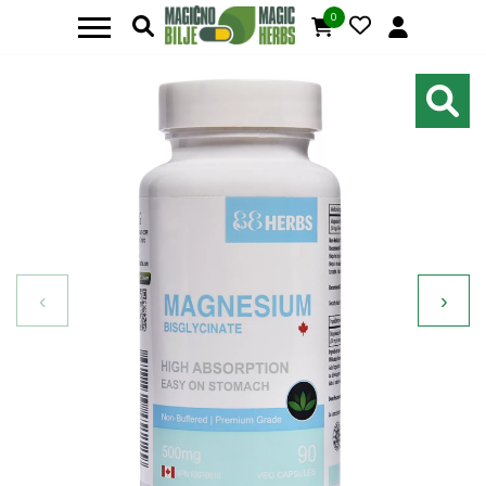
0
‹
›