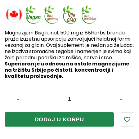
Magnezijum Bisglicinat 500 mg iz 88Herbs brenda
pruža izuzetnu apsorpciju zahvaljujući helatnoj formi
vezanoj za glicin. Ovaj suplement je nežan za želudac,
ne izaziva stomačne tegobe i namenjen je svima koji
žele prirodnu podršku za mišiće, nerve i srce.
Superioran je u odnosu na ostale magnezijume
na tržištu Srbije po čistoti, koncentraciji i
kvalitetu proizvodnje.
DODAJ U KORPU