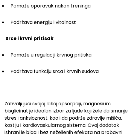
Pomaže oporavak nakon treninga
Podržava energiju i vitalnost
Srce i krvni pritisak
Pomaže u regulaciji krvnog pritiska
Podržava funkciju srca i krvnih sudova
Zahvaljujući svojoj lakoj apsorpciji, magnesium
bisglicinat je idealan izbor za ljude koji žele da smanje
stres i anksioznost, kao i da podrže zdravlje mišića,
kostiju i kardiovaskularnog sistema. Ovaj dodatak
ishrani je blag i bez neželjenih efekata na probavni