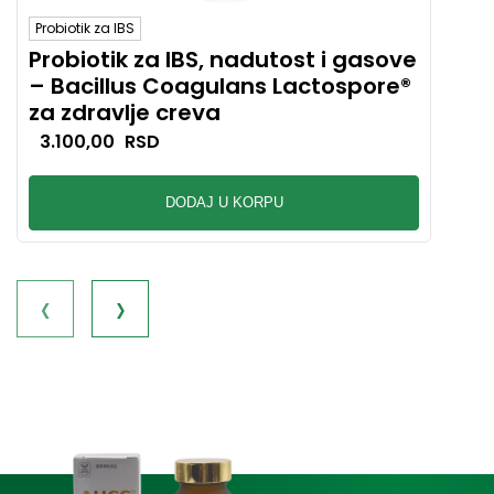
Probiotik za IBS
apeti
Probiotik za IBS, nadutost i gasove
88 
– Bacillus Coagulans Lactospore®
pod
za zdravlje creva
bal
3.100,00
RSD
3.
DODAJ U KORPU
‹
›