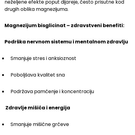
neželjene efekte poput dijareje, često prisutne kod
drugih oblika magnezijuma.
Magnezijum bisglicinat – zdravstveni benefiti:
Podrška nervnom sistemu i mentalnom zdravlju
Smanjuje stres i anksioznost
Poboljšava kvalitet sna
Podržava pamćenje i koncentraciju
Zdravlje mišića i energija
Smanjuje mišićne grčeve