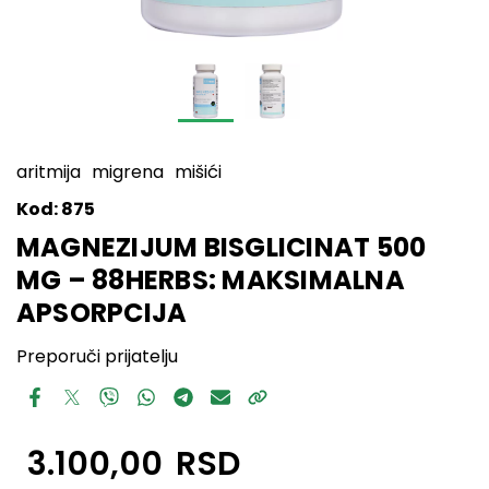
aritmija
migrena
mišići
Kod:
875
MAGNEZIJUM BISGLICINAT 500
MG – 88HERBS: MAKSIMALNA
APSORPCIJA
Preporuči prijatelju
3.100,00
RSD