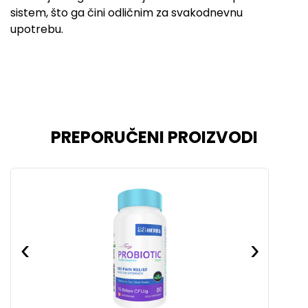
sistem, što ga čini odličnim za svakodnevnu
upotrebu.
PREPORUČENI PROIZVODI
‹
›
‹