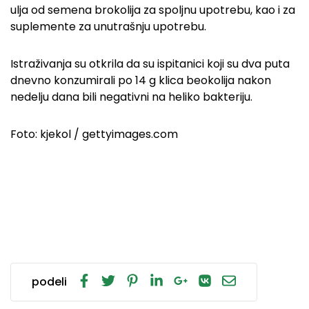
ulja od semena brokolija za spoljnu upotrebu, kao i za
suplemente za unutrašnju upotrebu.
Istraživanja su otkrila da su ispitanici koji su dva puta
dnevno konzumirali po 14 g klica beokolija nakon
nedelju dana bili negativni na heliko bakteriju.
Foto: kjekol / gettyimages.com
podeli