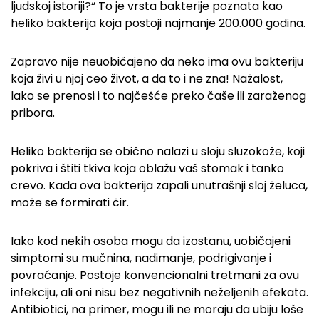
ljudskoj istoriji?“ To je vrsta bakterije poznata kao
heliko bakterija koja postoji najmanje 200.000 godina.
Zapravo nije neuobičajeno da neko ima ovu bakteriju
koja živi u njoj ceo život, a da to i ne zna! Nažalost,
lako se prenosi i to najčešće preko čaše ili zaraženog
pribora.
Heliko bakterija se obično nalazi u sloju sluzokože, koji
pokriva i štiti tkiva koja oblažu vaš stomak i tanko
crevo. Kada ova bakterija zapali unutrašnji sloj želuca,
može se formirati čir.
Iako kod nekih osoba mogu da izostanu, uobičajeni
simptomi su mučnina, nadimanje, podrigivanje i
povraćanje. Postoje konvencionalni tretmani za ovu
infekciju, ali oni nisu bez negativnih neželjenih efekata.
Antibiotici, na primer, mogu ili ne moraju da ubiju loše