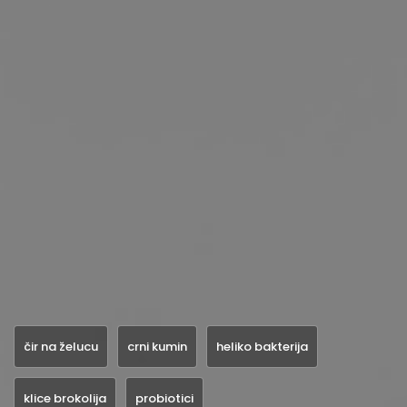
čir na želucu
crni kumin
heliko bakterija
klice brokolija
probiotici