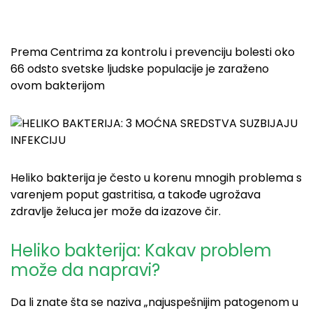
Prema Centrima za kontrolu i prevenciju bolesti oko
66 odsto svetske ljudske populacije je zaraženo
ovom bakterijom
Heliko bakterija je često u korenu mnogih problema s
varenjem poput gastritisa, a takođe ugrožava
zdravlje želuca jer može da izazove čir.
Heliko bakterija: Kakav problem
može da napravi?
Da li znate šta se naziva „najuspešnijim patogenom u