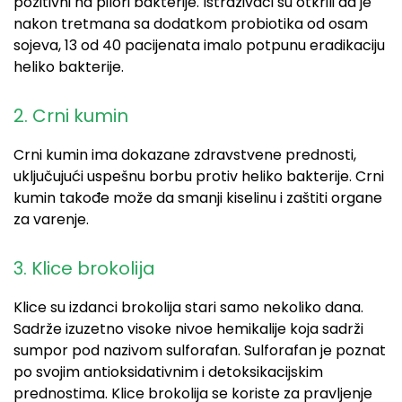
pozitivni na pilori bakterije. Istraživači su otkrili da je
nakon tretmana sa dodatkom probiotika od osam
sojeva, 13 od 40 pacijenata imalo potpunu eradikaciju
heliko bakterije.
2. Crni kumin
Crni kumin ima dokazane zdravstvene prednosti,
uključujući uspešnu borbu protiv heliko bakterije. Crni
kumin takođe može da smanji kiselinu i zaštiti organe
za varenje.
3. Klice brokolija
Klice su izdanci brokolija stari samo nekoliko dana.
Sadrže izuzetno visoke nivoe hemikalije koja sadrži
sumpor pod nazivom sulforafan. Sulforafan je poznat
po svojim antioksidativnim i detoksikacijskim
prednostima. Klice brokolija se koriste za pravljenje