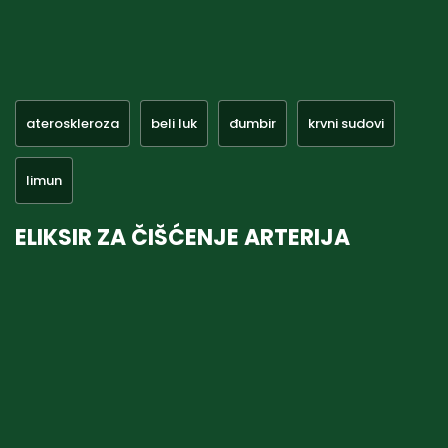
ateroskleroza
beli luk
đumbir
krvni sudovi
limun
ELIKSIR ZA ČIŠĆENJE ARTERIJA