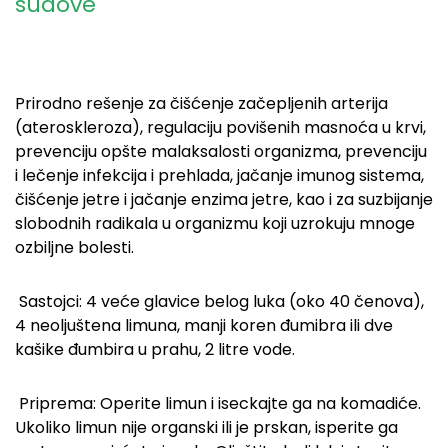
sudove
Prirodno rešenje za čišćenje začepljenih arterija
(ateroskleroza), regulaciju povišenih masnoća u krvi,
prevenciju opšte malaksalosti organizma, prevenciju
i lečenje infekcija i prehlada, jačanje imunog sistema,
čišćenje jetre i jačanje enzima jetre, kao i za suzbijanje
slobodnih radikala u organizmu koji uzrokuju mnoge
ozbiljne bolesti.
Sastojci: 4 veće glavice belog luka (oko 40 čenova),
4 neoljuštena limuna, manji koren đumibra ili dve
kašike đumbira u prahu, 2 litre vode.
Priprema: Operite limun i iseckajte ga na komadiće.
Ukoliko limun nije organski ili je prskan, isperite ga