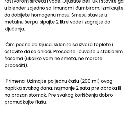
rastvorom sirćeta i vode. Oljuštite beli luk i stavite ga
u blender zajedno sa limunom i đumbirom. Izmiksujte
da dobijete homogenu masu. Smesu stavite u
metalnu šerpu, sipajte 2 litre vode i zagrejte do
ključanja.
Čim počne da ključa, sklonite sa izvora toplote i
ostavite da se ohladi. Procedite i čuvajte u staklenim
flašama (ukoliko vam ne smeta, ne morate
procediti).
Primena: Uzimajte po jednu čašu (200 ml) ovog
napitka svakog dana, najmanje 2 sata pre obroka ili
na prazan stomak. Pre svakog korišćenja dobro
promućkajte flašu.