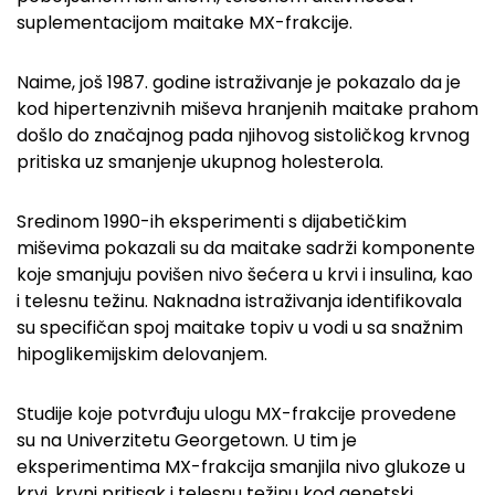
suplementacijom maitake MX-frakcije.
Naime, još 1987. godine istraživanje je pokazalo da je
kod hipertenzivnih miševa hranjenih maitake prahom
došlo do značajnog pada njihovog sistoličkog krvnog
pritiska uz smanjenje ukupnog holesterola.
Sredinom 1990-ih eksperimenti s dijabetičkim
miševima pokazali su da maitake sadrži komponente
koje smanjuju povišen nivo šećera u krvi i insulina, kao
i telesnu težinu. Naknadna istraživanja identifikovala
su specifičan spoj maitake topiv u vodi u sa snažnim
hipoglikemijskim delovanjem.
Studije koje potvrđuju ulogu MX-frakcije provedene
su na Univerzitetu Georgetown. U tim je
eksperimentima MX-frakcija smanjila nivo glukoze u
krvi, krvni pritisak i telesnu težinu kod genetski