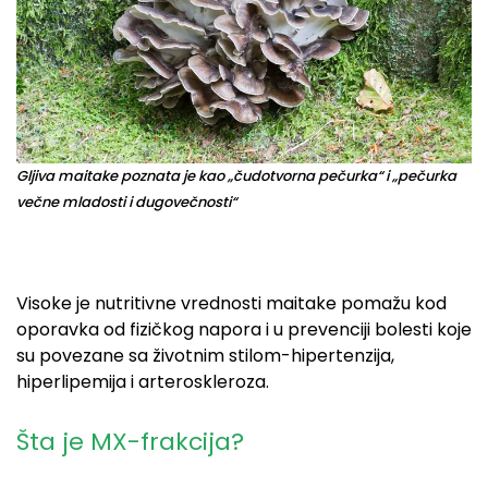
Gljiva maitake poznata je kao „čudotvorna pečurka“ i „pečurka
večne mladosti i dugovečnosti“
Visoke je nutritivne vrednosti maitake pomažu kod
oporavka od fizičkog napora i u prevenciji bolesti koje
su povezane sa životnim stilom-hipertenzija,
hiperlipemija i arteroskleroza.
Šta je MX-frakcija?