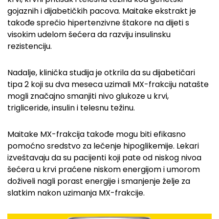
gojaznih i dijabetičkih pacova. Maitake ekstrakt je
takođe sprečio hipertenzivne štakore na dijeti s
visokim udelom šećera da razviju insulinsku
rezistenciju.
Nadalje, klinička studija je otkrila da su dijabetičari
tipa 2 koji su dva meseca uzimali MX-frakciju natašte
mogli značajno smanjiti nivo glukoze u krvi,
trigliceride, insulin i telesnu težinu.
Maitake MX-frakcija takođe mogu biti efikasno
pomoćno sredstvo za lečenje hipoglikemije. Lekari
izveštavaju da su pacijenti koji pate od niskog nivoa
šećera u krvi praćene niskom energijom i umorom
doživeli nagli porast energije i smanjenje želje za
slatkim nakon uzimanja MX-frakcije.