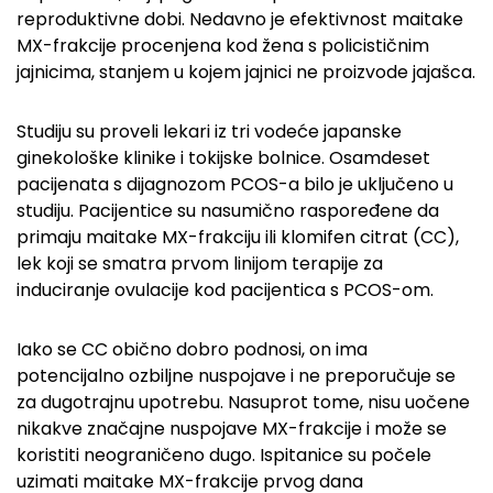
reproduktivne dobi. Nedavno je efektivnost maitake
MX-frakcije procenjena kod žena s policističnim
jajnicima, stanjem u kojem jajnici ne proizvode jajašca.
Studiju su proveli lekari iz tri vodeće japanske
ginekološke klinike i tokijske bolnice. Osamdeset
pacijenata s dijagnozom PCOS-a bilo je uključeno u
studiju. Pacijentice su nasumično raspoređene da
primaju maitake MX-frakciju ili klomifen citrat (CC),
lek koji se smatra prvom linijom terapije za
induciranje ovulacije kod pacijentica s PCOS-om.
Iako se CC obično dobro podnosi, on ima
potencijalno ozbiljne nuspojave i ne preporučuje se
za dugotrajnu upotrebu. Nasuprot tome, nisu uočene
nikakve značajne nuspojave MX-frakcije i može se
koristiti neograničeno dugo. Ispitanice su počele
uzimati maitake MX-frakcije prvog dana