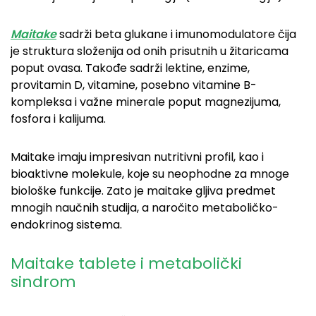
Maitake
sadrži beta glukane i imunomodulatore čija
je struktura složenija od onih prisutnih u žitaricama
poput ovasa. Takođe sadrži lektine, enzime,
provitamin D, vitamine, posebno vitamine B-
kompleksa i važne minerale poput magnezijuma,
fosfora i kalijuma.
Maitake imaju impresivan nutritivni profil, kao i
bioaktivne molekule, koje su neophodne za mnoge
biološke funkcije. Zato je maitake gljiva predmet
mnogih naučnih studija, a naročito metaboličko-
endokrinog sistema.
Maitake tablete i metabolički
sindrom