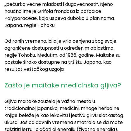
„pečurka večne mladosti i dugovečnosti“. Njeno
naučno ime je Grifola frondosa iz porodice
Polyporaceae, koja uspeva duboko u planinama
Japana, regije Tohoku.
Od ranih vremena, bila je vrlo cenjena zbog svoje
ograničene dostupnosti u određenim oblastima
regije Tohoku. Međutim, od 1986. godine, Maitake su
postale široko dostupne na tržištu Japana, kao
rezultat veštačkog uzgoja.
Zašto je maitake medicinska gljiva?
Gljiva maitake zauzela je važno mesto u
tradicionalnoj japanskoj medicini, mnoge herbalne
knjige beleže je kao lekovitu i jestivu gljivu slatkastog
ukusa. Još od davnih vremena smatralo se da može
zaštititi jetru i ojačati qi energiju (životna energija).