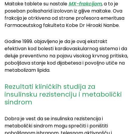
Maitake tablete su nastale
MX-frakcijom
, a to je
poseban polisaharid izolovan iz gljive maitake. Ova
frakcija je otrkivena od strane profesora emeritusa
Farmaceutskog fakulteta Kobe Dr Hiroaki Nanbe.
Godine 1999. objavljeno je da je ovaj ekstrakt
efektivan kod bolesti kardiovaskularnog sistema i da
deluje preventivno na pojavu visokog krvnog pritiska,
poboljšava stanje kod dijabetesa i povoljno utiče na
metabolizam lipida.
Rezultati kliničkih studija za
insulinsku rezistenciju i metabolički
sindrom
Dobra je vest da se insulinska rezistencija i
metabolički sindrom mogu sprečiti i poništiti
poboljšanom ishranom, telesnom aktivnošću i