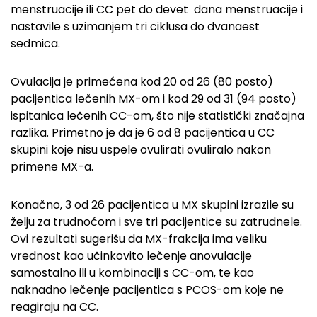
menstruacije ili CC pet do devet dana menstruacije i
nastavile s uzimanjem tri ciklusa do dvanaest
sedmica.
Ovulacija je primećena kod 20 od 26 (80 posto)
pacijentica lečenih MX-om i kod 29 od 31 (94 posto)
ispitanica lečenih CC-om, što nije statistički značajna
razlika. Primetno je da je 6 od 8 pacijentica u CC
skupini koje nisu uspele ovulirati ovuliralo nakon
primene MX-a.
Konačno, 3 od 26 pacijentica u MX skupini izrazile su
želju za trudnoćom i sve tri pacijentice su zatrudnele.
Ovi rezultati sugerišu da MX-frakcija ima veliku
vrednost kao učinkovito lečenje anovulacije
samostalno ili u kombinaciji s CC-om, te kao
naknadno lečenje pacijentica s PCOS-om koje ne
reagiraju na CC.