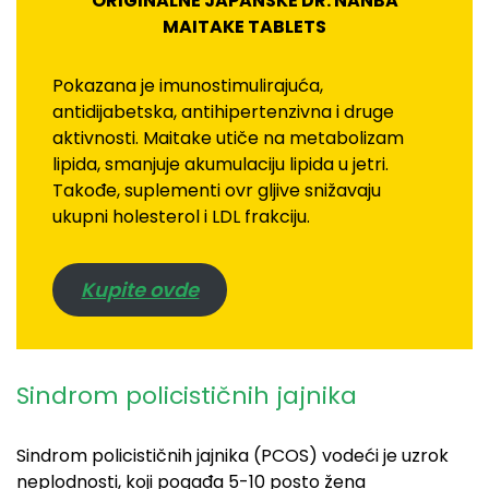
ORIGINALNE JAPANSKE DR. NANBA
MAITAKE TABLETS
Pokazana je imunostimulirajuća,
antidijabetska, antihipertenzivna i druge
aktivnosti. Maitake utiče na metabolizam
lipida, smanjuje akumulaciju lipida u jetri.
Takođe, suplementi ovr gljive snižavaju
ukupni holesterol i LDL frakciju.
Kupite ovde
Sindrom policističnih jajnika
Sindrom policističnih jajnika (PCOS) vodeći je uzrok
neplodnosti, koji pogađa 5-10 posto žena