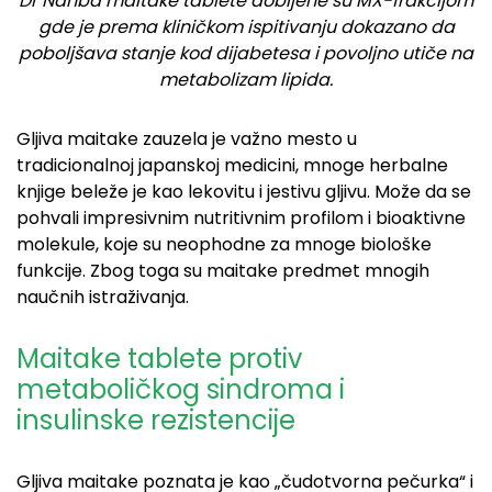
Dr Nanba maitake tablete dobijene su MX-frakcijom
gde je prema kliničkom ispitivanju dokazano da
poboljšava stanje kod dijabetesa i povoljno utiče na
metabolizam lipida.
Gljiva maitake zauzela je važno mesto u
tradicionalnoj japanskoj medicini, mnoge herbalne
knjige beleže je kao lekovitu i jestivu gljivu. Može da se
pohvali impresivnim nutritivnim profilom i bioaktivne
molekule, koje su neophodne za mnoge biološke
funkcije. Zbog toga su maitake predmet mnogih
naučnih istraživanja.
Maitake tablete protiv
metaboličkog sindroma i
insulinske rezistencije
Gljiva maitake poznata je kao „čudotvorna pečurka“ i