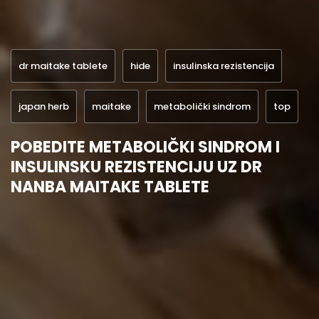
dr maitake tablete
hide
insulinska rezistencija
japan herb
maitake
metabolički sindrom
top
POBEDITE METABOLIČKI SINDROM I
INSULINSKU REZISTENCIJU UZ DR
NANBA MAITAKE TABLETE