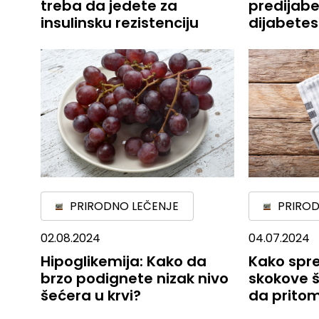
treba da jedete za
predijabe
insulinsku rezistenciju
dijabetes
PRIRODNO LEČENJE
PRIROD
02.08.2024
04.07.2024
Hipoglikemija: Kako da
Kako spre
brzo podignete nizak nivo
skokove š
šećera u krvi?
da pritom