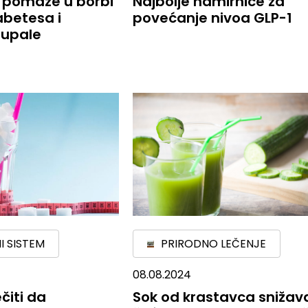
ć pomaže u borbi
Najbolje namirnice za
abetesa i
povećanje nivoa GLP-1
 upale
I SISTEM
PRIRODNO LEČENJE
08.08.2024
čiti da
Sok od krastavca snižav