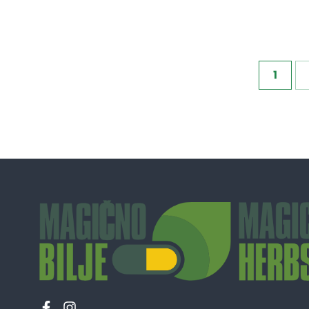
Кретање
1
чланака