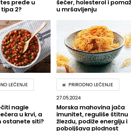
tes pređe u
šećer, holesterol i poma
 tipa 2?
u mršavljenju
NO LEČENJE
PRIRODNO LEČENJE
27.05.2024
čiti nagle
Morska mahovina jača
ećera u krvi, a
imunitet, reguliše štitnu
 ostanete siti?
žlezdu, podiže energiju i
poboljšava plodnost