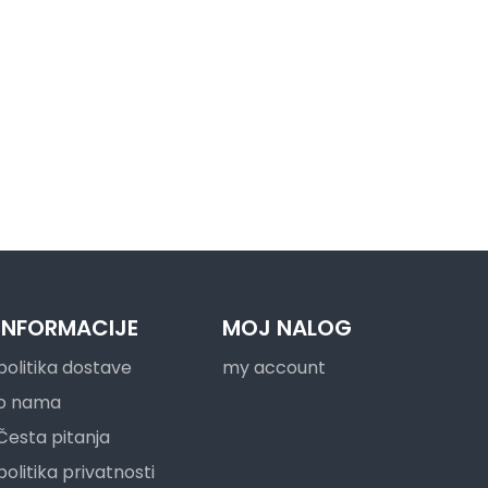
INFORMACIJE
MOJ NALOG
politika dostave
my account
o nama
Česta pitanja
politika privatnosti