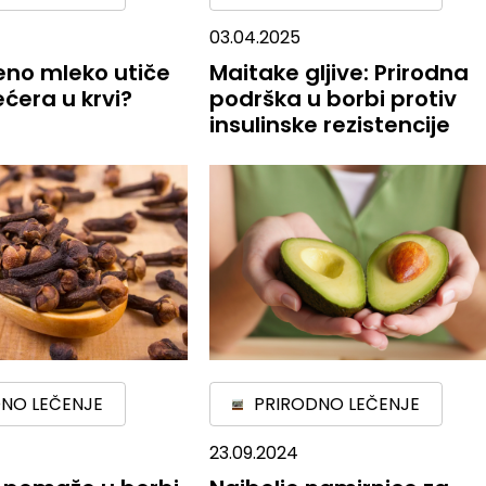
03.04.2025
eno mleko utiče
Maitake gljive: Prirodna
ećera u krvi?
podrška u borbi protiv
insulinske rezistencije
NO LEČENJE
PRIRODNO LEČENJE
23.09.2024