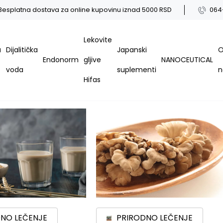
Besplatna dostava za online kupovinu iznad 5000 RSD
064
Lekovite
a
Dijalitička
Japanski
Endonorm
gljive
NANOCEUTICAL
voda
suplementi
Hifas
NO LEČENJE
PRIRODNO LEČENJE