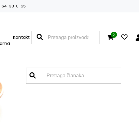
-64-33-0-55
O
0
Kontakt
nama