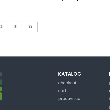
»
2
3
KATALOG
checkout
cart
prodavnica