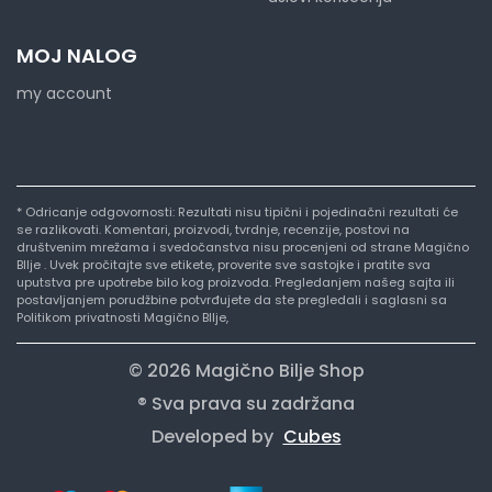
MOJ NALOG
my account
* Odricanje odgovornosti: Rezultati nisu tipični i pojedinačni rezultati će
se razlikovati. Komentari, proizvodi, tvrdnje, recenzije, postovi na
društvenim mrežama i svedočanstva nisu procenjeni od strane Magično
BIlje . Uvek pročitajte sve etikete, proverite sve sastojke i pratite sva
uputstva pre upotrebe bilo kog proizvoda. Pregledanjem našeg sajta ili
postavljanjem porudžbine potvrđujete da ste pregledali i saglasni sa
Politikom privatnosti Magično BIlje,
© 2026 Magično Bilje Shop
® Sva prava su zadržana
Developed by
Cubes