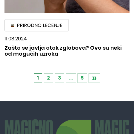
PRIRODNO LEČENJE
11.08.2024
Zašto se javlja otok zglobova? Ovo su neki
od mogućih uzroka
»
Кретање
1
2
3
…
5
чланака