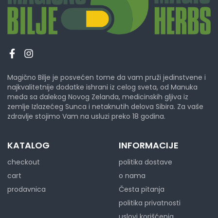
Magično Bilje je posvećen tome da vam pruži jedinstvene i
najkvalitetnije dodatke ishrani iz celog sveta, od Manuka
meda sa dalekog Novog Zelanda, medicinskih gljiva iz
zemlje Izlazećeg Sunca i netaknutih delova Sibira. Za vaše
zdravlje stojimo Vam na usluzi preko 18 godina.
KATALOG
INFORMACIJE
checkout
politika dostave
cart
o nama
prodavnica
Česta pitanja
politika privatnosti
uslovi korišćenja