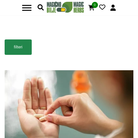
0
filteri