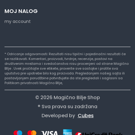
MOJ NALOG
my account
* Odricanje odgovornosti: Rezultati nisu tipični i pojedinačni rezultati će
se razlikovati. Komentari, proizvodi, tvrdnje, recenzije, postovi na
društvenim mrežama i svedočanstva nisu procenjeni od strane Magično
BIlje . Uvek pročitajte sve etikete, proverite sve sastojke i pratite sva
uputstva pre upotrebe bilo kog proizvoda. Pregledanjem našeg sajta ili
postavljanjem porudžbine potvrđujete da ste pregledali i saglasni sa
Politikom privatnosti Magično BIlje,
© 2026 Magično Bilje Shop
® Sva prava su zadržana
Developed by
Cubes