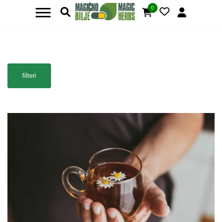
0
filteri