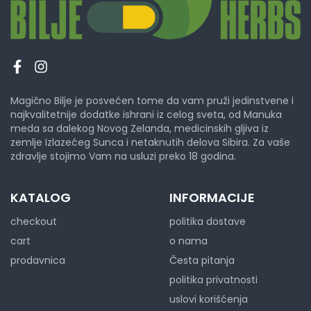
Magično Bilje je posvećen tome da vam pruži jedinstvene i
najkvalitetnije dodatke ishrani iz celog sveta, od Manuka
meda sa dalekog Novog Zelanda, medicinskih gljiva iz
zemlje Izlazećeg Sunca i netaknutih delova Sibira. Za vaše
zdravlje stojimo Vam na usluzi preko 18 godina.
KATALOG
INFORMACIJE
checkout
politika dostave
cart
o nama
prodavnica
Česta pitanja
politika privatnosti
uslovi korišćenja