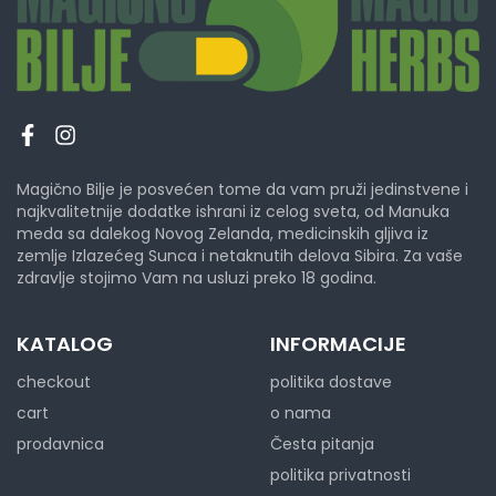
Magično Bilje je posvećen tome da vam pruži jedinstvene i
najkvalitetnije dodatke ishrani iz celog sveta, od Manuka
meda sa dalekog Novog Zelanda, medicinskih gljiva iz
zemlje Izlazećeg Sunca i netaknutih delova Sibira. Za vaše
zdravlje stojimo Vam na usluzi preko 18 godina.
KATALOG
INFORMACIJE
checkout
politika dostave
cart
o nama
prodavnica
Česta pitanja
politika privatnosti