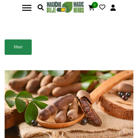
0
filteri