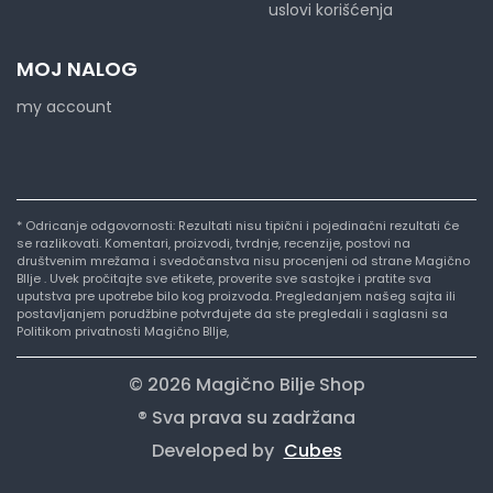
uslovi korišćenja
MOJ NALOG
my account
* Odricanje odgovornosti: Rezultati nisu tipični i pojedinačni rezultati će
se razlikovati. Komentari, proizvodi, tvrdnje, recenzije, postovi na
društvenim mrežama i svedočanstva nisu procenjeni od strane Magično
BIlje . Uvek pročitajte sve etikete, proverite sve sastojke i pratite sva
uputstva pre upotrebe bilo kog proizvoda. Pregledanjem našeg sajta ili
postavljanjem porudžbine potvrđujete da ste pregledali i saglasni sa
Politikom privatnosti Magično BIlje,
© 2026 Magično Bilje Shop
® Sva prava su zadržana
Developed by
Cubes