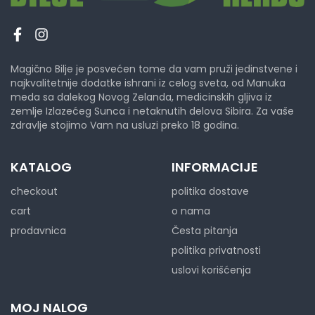
Magično Bilje je posvećen tome da vam pruži jedinstvene i
najkvalitetnije dodatke ishrani iz celog sveta, od Manuka
meda sa dalekog Novog Zelanda, medicinskih gljiva iz
zemlje Izlazećeg Sunca i netaknutih delova Sibira. Za vaše
zdravlje stojimo Vam na usluzi preko 18 godina.
KATALOG
INFORMACIJE
checkout
politika dostave
cart
o nama
prodavnica
Česta pitanja
politika privatnosti
uslovi korišćenja
MOJ NALOG