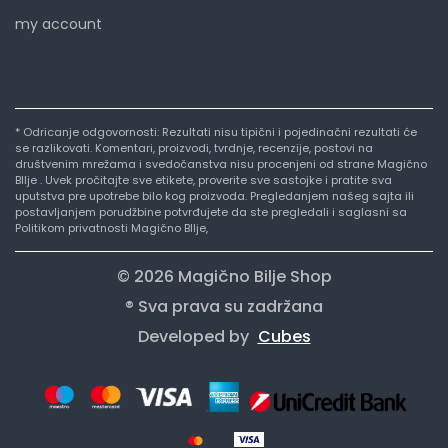
my account
* Odricanje odgovornosti: Rezultati nisu tipični i pojedinačni rezultati će
se razlikovati. Komentari, proizvodi, tvrdnje, recenzije, postovi na
društvenim mrežama i svedočanstva nisu procenjeni od strane Magično
BIlje . Uvek pročitajte sve etikete, proverite sve sastojke i pratite sva
uputstva pre upotrebe bilo kog proizvoda. Pregledanjem našeg sajta ili
postavljanjem porudžbine potvrđujete da ste pregledali i saglasni sa
Politikom privatnosti Magično BIlje,
© 2026 Magično Bilje Shop
® Sva prava su zadržana
Developed by
Cubes