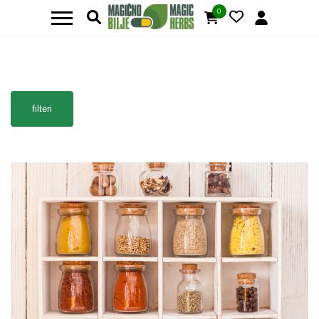
0
filteri