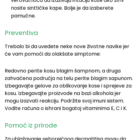
verovatnoća da izazivaju iritaciju kože ako zimi
nosite sinttičke kape. Bolje je da izaberete
pamučne.
Preventiva
Trebalo bi da uvedete neke nove životne navike jer
će vam pomoći da olakšate simptome:
Redovno perite kosu blagim šampnom, a druga
zahvaćena područja na telu perite blagim sapunom.
Izbegavajte gelove za oblikovanje kose i sprejeve za
kosu. Izbegavajte proizvode na bazi alkohola jer
mogu izazvati reakciju. Podržite svoj imuni sistem.
Vodite računa o ishrani bogatoj vitaminima E, C i K.
Pomoć iz prirode
Za ublažavanje seboreičnog dermatitisa mogu da