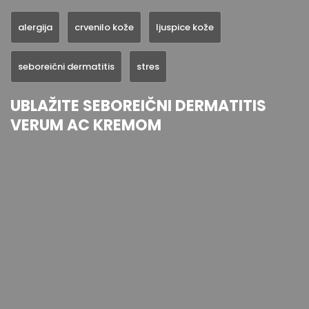
alergija
crvenilo kože
ljuspice kože
seboreični dermatitis
stres
UBLAŽITE SEBOREIČNI DERMATITIS
VERUM AC KREMOM