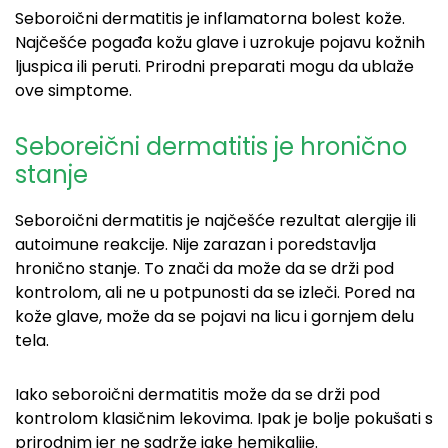
Seboroični dermatitis je inflamatorna bolest kože.
Najčešće pogađa kožu glave i uzrokuje pojavu kožnih
ljuspica ili peruti. Prirodni preparati mogu da ublaže
ove simptome.
Seboreični dermatitis je hronično
stanje
Seboroični dermatitis je najčešće rezultat alergije ili
autoimune reakcije. Nije zarazan i poredstavlja
hronično stanje. To znači da može da se drži pod
kontrolom, ali ne u potpunosti da se izleči. Pored na
kože glave, može da se pojavi na licu i gornjem delu
tela.
Iako seboroični dermatitis može da se drži pod
kontrolom klasičnim lekovima. Ipak je bolje pokušati s
prirodnim jer ne sadrže jake hemikalije.