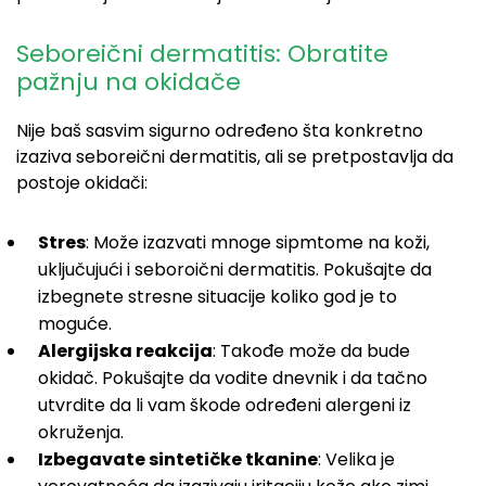
Seboreični dermatitis: Obratite
pažnju na okidače
Nije baš sasvim sigurno određeno šta konkretno
izaziva seboreični dermatitis, ali se pretpostavlja da
postoje okidači:
Stres
: Može izazvati mnoge sipmtome na koži,
uključujući i seboroični dermatitis. Pokušajte da
izbegnete stresne situacije koliko god je to
moguće.
Alergijska reakcija
: Takođe može da bude
okidač. Pokušajte da vodite dnevnik i da tačno
utvrdite da li vam škode određeni alergeni iz
okruženja.
Izbegavate sintetičke tkanine
: Velika je