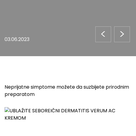
<
>
03.06.2023
Neprijatne simptome možete da suzbijete prirodnim
preparatom