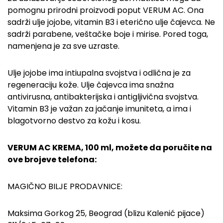
pomognu prirodni proizvodi poput VERUM AC. Ona
sadrži ulje jojobe, vitamin B3 i eterično ulje čajevca. Ne
sadrži parabene, veštačke boje i mirise. Pored toga,
namenjena je za sve uzraste.
Ulje jojobe ima intiupalna svojstva i odlična je za
regeneraciju kože. Ulje čajevca ima snažna
antivirusna, antibakterijska i antigljivična svojstva.
Vitamin B3 je važan za jačanje imuniteta, a ima i
blagotvorno destvo za kožu i kosu.
VERUM AC KREMA, 100 ml, možete da poručite na
ove brojeve telefona:
MAGIČNO BILJE PRODAVNICE:
Maksima Gorkog 25, Beograd (blizu Kalenić pijace)