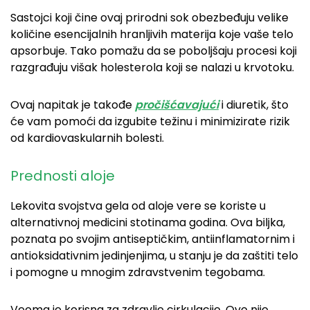
Sastojci koji čine ovaj prirodni sok obezbeđuju velike
količine esencijalnih hranljivih materija koje vaše telo
apsorbuje. Tako pomažu da se poboljšaju procesi koji
razgrađuju višak holesterola koji se nalazi u krvotoku.
Ovaj napitak je takođe
pročišćavajući
i diuretik, što
će vam pomoći da izgubite težinu i minimizirate rizik
od kardiovaskularnih bolesti.
Prednosti aloje
Lekovita svojstva gela od aloje vere se koriste u
alternativnoj medicini stotinama godina. Ova biljka,
poznata po svojim antiseptičkim, antiinflamatornim i
antioksidativnim jedinjenjima, u stanju je da zaštiti telo
i pomogne u mnogim zdravstvenim tegobama.
Veoma je korisna za zdravlje cirkulacije. Ovo nije