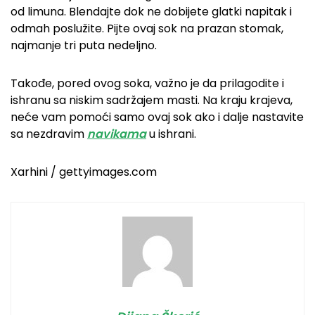
od limuna. Blendajte dok ne dobijete glatki napitak i
odmah poslužite. Pijte ovaj sok na prazan stomak,
najmanje tri puta nedeljno.
Takođe, pored ovog soka, važno je da prilagodite i
ishranu sa niskim sadržajem masti. Na kraju krajeva,
neće vam pomoći samo ovaj sok ako i dalje nastavite
sa nezdravim
navikama
u ishrani.
Xarhini / gettyimages.com