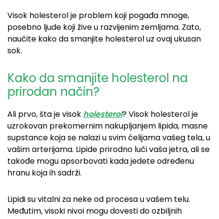
Visok holesterol je problem koji pogađa mnoge,
posebno ljude koji žive u razvijenim zemljama. Zato,
naučite kako da smanjite holesterol uz ovaj ukusan
sok.
Kako da smanjite holesterol na
prirodan način?
Ali prvo, šta je visok
holesterol
? Visok holesterol je
uzrokovan prekomernim nakupljanjem lipida, masne
supstance koja se nalazi u svim ćelijama vašeg tela, u
vašim arterijama. Lipide prirodno luči vaša jetra, ali se
takođe mogu apsorbovati kada jedete određenu
hranu koja ih sadrži.
Lipidi su vitalni za neke od procesa u vašem telu.
Međutim, visoki nivoi mogu dovesti do ozbiljnih