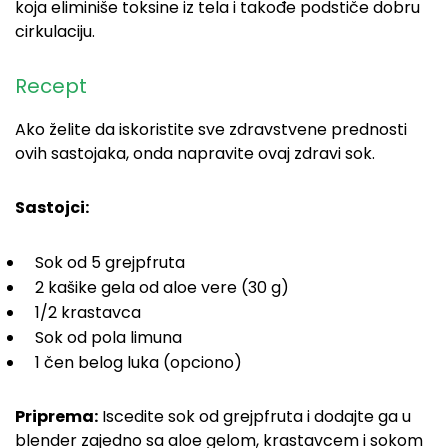
koja eliminiše toksine iz tela i takođe podstiče dobru
cirkulaciju.
Recept
Ako želite da iskoristite sve zdravstvene prednosti
ovih sastojaka, onda napravite ovaj zdravi sok.
Sastojci:
Sok od 5 grejpfruta
2 kašike gela od aloe vere (30 g)
1/2 krastavca
Sok od pola limuna
1 čen belog luka (opciono)
Priprema:
Iscedite sok od grejpfruta i dodajte ga u
blender zajedno sa aloe gelom, krastavcem i sokom