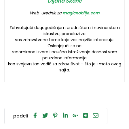
Dijana Škorić
Web-urednik za
magicnobilje.com
Zahvaljujući dugogodišnjem uredničkom i novinarskom
iskustvu, pronalazi za
vas zdravstvene teme koje vas najviše interesuju.
Oslanjajući se na
renomirane izvore i naučna istraživanja dosnosi vam
pouzdane informacije
kao svojevrstan vodič za zdrav život – što je i moto ovog
sajta.
podeli