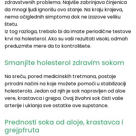
zdravstvenih problema. Najviše zabrinjava činjenica
da mnogi ljudi ignorišu ovo stanje. Na kraju krajeva,
nema očiglednih simptoma dok ne izazove veliku
štetu.
Iz tog razloga, trebalo bi da imate periodične testove
krvi na holesterol. Ako su vaši rezultati visoki, odmah
preduzmite mere da to kontrolišete.
Smanjite holesterol zdravim sokom
Na sreću, pored medicinskih tretmana, postoje
prirodni načini na koje možete pomoći u stabilizaciji
holesterola. Jedan od njih je sok napravljen od aloe
vere, krastavca i grejpa. Ovaj živahni sok čisti vaše
arterije i uklanja sve ostatke ove supstance.
Prednosti soka od aloje, krastavca i
grejpfruta