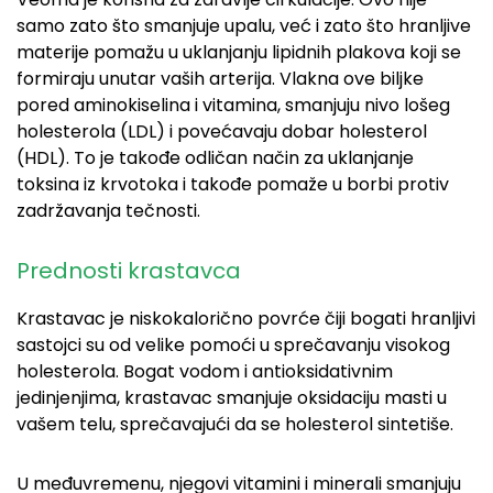
samo zato što smanjuje upalu, već i zato što hranljive
materije pomažu u uklanjanju lipidnih plakova koji se
formiraju unutar vaših arterija. Vlakna ove biljke
pored aminokiselina i vitamina, smanjuju nivo lošeg
holesterola (LDL) i povećavaju dobar holesterol
(HDL). To je takođe odličan način za uklanjanje
toksina iz krvotoka i takođe pomaže u borbi protiv
zadržavanja tečnosti.
Prednosti krastavca
Krastavac je niskokalorično povrće čiji bogati hranljivi
sastojci su od velike pomoći u sprečavanju visokog
holesterola. Bogat vodom i antioksidativnim
jedinjenjima, krastavac smanjuje oksidaciju masti u
vašem telu, sprečavajući da se holesterol sintetiše.
U međuvremenu, njegovi vitamini i minerali smanjuju