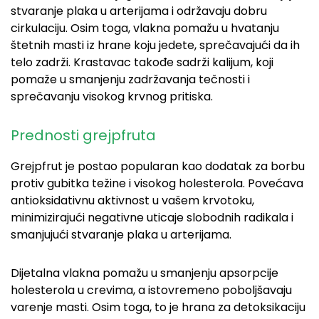
stvaranje plaka u arterijama i održavaju dobru
cirkulaciju. Osim toga, vlakna pomažu u hvatanju
štetnih masti iz hrane koju jedete, sprečavajući da ih
telo zadrži. Krastavac takođe sadrži kalijum, koji
pomaže u smanjenju zadržavanja tečnosti i
sprečavanju visokog krvnog pritiska.
Prednosti grejpfruta
Grejpfrut je postao popularan kao dodatak za borbu
protiv gubitka težine i visokog holesterola. Povećava
antioksidativnu aktivnost u vašem krvotoku,
minimizirajući negativne uticaje slobodnih radikala i
smanjujući stvaranje plaka u arterijama.
Dijetalna vlakna pomažu u smanjenju apsorpcije
holesterola u crevima, a istovremeno poboljšavaju
varenje masti. Osim toga, to je hrana za detoksikaciju