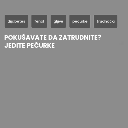
dijabetes
fenol
gljive
pecurke
trudnoća
POKUŠAVATE DA ZATRUDNITE?
JEDITE PEČURKE