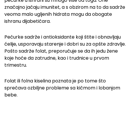
pečurke u ishrani su mnogo više od toga. One
značajno jačaju imunitet, a s obzirom na to da sadrže
veoma malo ugljenih hidrata mogu da obogate
ishranu dijabetičara.
Pečurke sadrže i antioksidante koji štite i obnavljaju
ćelije, usporavaju starenje i dobri su za opšte zdravlje.
Pošto sadrže folat, preporučuje se da ih jedu žene
koje hoće da zatrudne, kao i trudnice u prvom
trimestru.
Folat ili folna kiselina poznata je po tome što
sprečava ozbiljne probleme sa kičmom i lobanjom
bebe.