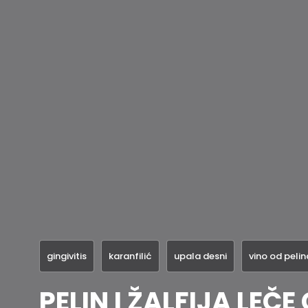
gingivitis
karanfilić
upala desni
vino od pelin
PELIN I ŽALFIJA LEČE