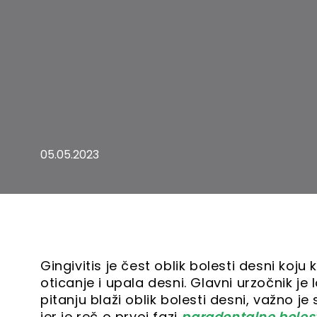
05.05.2023
Gingivitis je čest oblik bolesti desni koju k
oticanje i upala desni. Glavni urzočnik je 
pitanju blaži oblik bolesti desni, važno je 
jer je reč o prvoj fazi
paradontalne boles