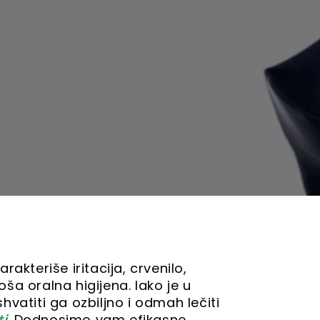
arakteriše iritacija, crvenilo,
loša oralna higijena. Iako je u
shvatiti ga ozbiljno i odmah lečiti
ti
. Dodnosimo vam efikasne