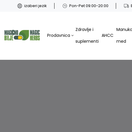
izaberi jezik
Pon-Pet 09:00-20:00
Zdravlje i
Manuk
Prodavnica
AHCC
suplementi
med