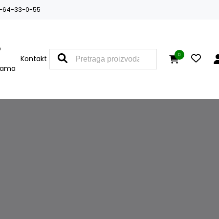
-64-33-0-55
O
0
Kontakt
nama