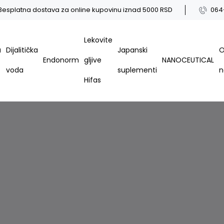
Besplatna dostava za online kupovinu iznad 5000 RSD
064
Lekovite
a
Dijalitička
Japanski
Endonorm
gljive
NANOCEUTICAL
voda
suplementi
Hifas