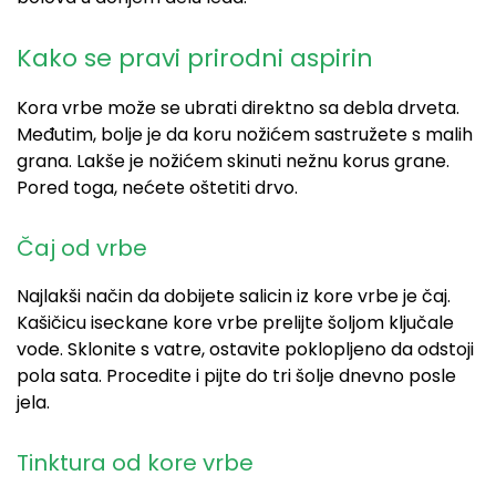
Kako se pravi prirodni aspirin
Kora vrbe može se ubrati direktno sa debla drveta.
Međutim, bolje je da koru nožićem sastružete s malih
grana. Lakše je nožićem skinuti nežnu korus grane.
Pored toga, nećete oštetiti drvo.
Čaj od vrbe
Najlakši način da dobijete salicin iz kore vrbe je čaj.
Kašičicu iseckane kore vrbe prelijte šoljom ključale
vode. Sklonite s vatre, ostavite poklopljeno da odstoji
pola sata. Procedite i pijte do tri šolje dnevno posle
jela.
Tinktura od kore vrbe