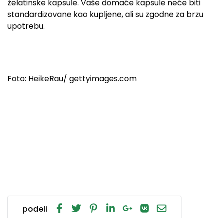
želatinske kapsule. Vaše domaće kapsule neće biti
standardizovane kao kupljene, ali su zgodne za brzu
upotrebu.
Foto:
HeikeRau
/ gettyimages.com
podeli