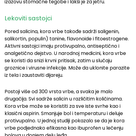
izazovu stomačne tegobe i lakši je za jetru.
Lekoviti sastojci
Pored salicina, kora vrbe takođe sadrži saligenin,
salikortin, populin) tanine, flavonoide i fitoestrogene.
Aktivni sastojci imaju protivupalno, antiseptično i
analgetično dejstvo. U narodnoj medicini, kora vrbe
se koristi da snizi krvni pritisak, zatim u slučaju
groznice i virusne infekcije. Može da uklonite parazite
iz tela i zaustaviti dijareju.
Postoji više od 300 vrsta vrbe, a svaka je malo
drugačija. Svi sadrže salicin u različitim količinama.
Kora vrbe može se koristiti za sve iste svrhe kao i
klasični aspirin. Smanjuje bol i temperaturu i deluje
protivupalno. U jednoj studiji pokazalo se da je kora
vrbe podjednako efikasna kao ibuprofen u lečenju
bolova u donjem delu leđa.