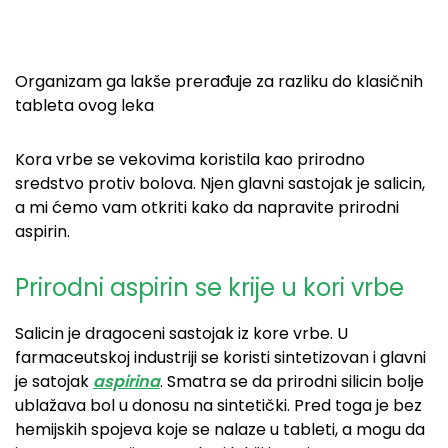
Organizam ga lakše prerađuje za razliku do klasičnih
tableta ovog leka
Kora vrbe se vekovima koristila kao prirodno
sredstvo protiv bolova. Njen glavni sastojak je salicin,
a mi ćemo vam otkriti kako da napravite prirodni
aspirin.
Prirodni aspirin se krije u kori vrbe
Salicin je dragoceni sastojak iz kore vrbe. U
farmaceutskoj industriji se koristi sintetizovan i glavni
je satojak
aspirina
. Smatra se da prirodni silicin bolje
ublažava bol u donosu na sintetički. Pred toga je bez
hemijskih spojeva koje se nalaze u tableti, a mogu da