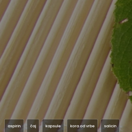
aspirin
čaj
kapsule
kora od vrbe
salicin