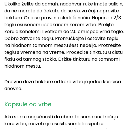
Ukoliko želite da odmah, nadohvar ruke imate salicin,
da ne morate da čekate da se skuva čaj, napravite
tinkturu. Ona se pravi na sledeći način: Napunite 2/3
teglu osušenom i iseckanom korom vrbe. Prelijte
koru alkoholom ili votkom do 2,5 cm ispod vrha tegle.
Dobro zatvorite teglu. Promućkajte i ostavite teglu
na hladnom tamnom mestu šest nedelja. Protresite
teglu s vremena na vreme. Procedite tinktutu u čistu
flašu od tamnog stakla. Držite tinkturu na tamnom i
hladnom mestu.
Dnevna doza tinkture od kore vrbe je jedna kašičica
dnevno.
Kapsule od vrbe
Ako ste u mogućnosti da uberete samo unutrašnju
koru vrbe, možete je osušiti, samleti i sipati u