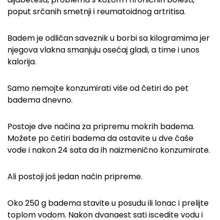
poput srčanih smetnji i reumatoidnog artritisa.
Badem je odličan saveznik u borbi sa kilogramima jer
njegova vlakna smanjuju osećaj gladi, a time i unos
kalorija.
Samo nemojte konzumirati više od četiri do pet
badema dnevno.
Postoje dve načina za pripremu mokrih badema.
Možete po četiri badema da ostavite u dve čaše
vode i nakon 24 sata da ih naizmenično konzumirate.
Ali postoji još jedan način pripreme.
Oko 250 g badema stavite u posudu ili lonac i prelijte
toplom vodom. Nakon dvanaest sati iscedite vodu i