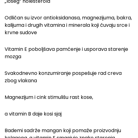
„lošeg” holesterola
Odličan su izvor antioksidanasa, magnezijuma, bakra,
kalijuma i drugih vitamina i minerala koji čuvaju srce i
krvne sudove
Vitamin E poboljšava pamćenje i usporava starenje
mozga
Svakodnevno konzumiranje pospešuje rad creva
zbog vlakana
Magnezijum i cink stimulišu rast kose,
a vitamin B daje kosi sjaj
Bademi sadrže mangan koji pomaže proizvodnju
kolagena, a vitamin E smanjuje znake starenja