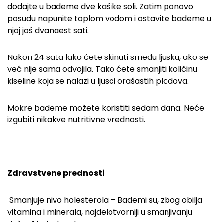
dodajte u bademe dve kašike soli. Zatim ponovo
posudu napunite toplom vodom i ostavite bademe u
njoj još dvanaest sati.
Nakon 24 sata lako ćete skinuti smeđu ljusku, ako se
već nije sama odvojila. Tako ćete smanjiti količinu
kiseline koja se nalazi u ljusci orašastih plodova.
Mokre bademe možete koristiti sedam dana. Neće
izgubiti nikakve nutritivne vrednosti.
Zdravstvene prednosti
Smanjuje nivo holesterola – Bademi su, zbog obilja
vitamina i minerala, najdelotvorniji u smanjivanju