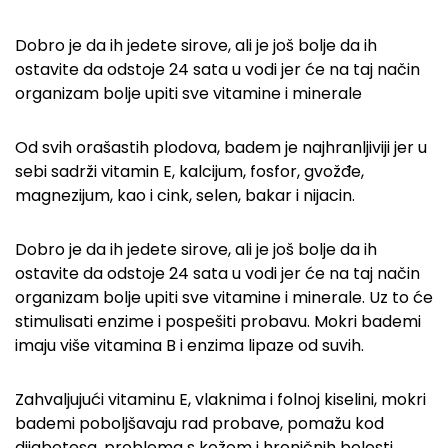
Dobro je da ih jedete sirove, ali je još bolje da ih
ostavite da odstoje 24 sata u vodi jer će na taj način
organizam bolje upiti sve vitamine i minerale
Od svih orašastih plodova, badem je najhranljiviji jer u
sebi sadrži vitamin E, kalcijum, fosfor, gvožđe,
magnezijum, kao i cink, selen, bakar i nijacin.
Dobro je da ih jedete sirove, ali je još bolje da ih
ostavite da odstoje 24 sata u vodi jer će na taj način
organizam bolje upiti sve vitamine i minerale. Uz to će
stimulisati enzime i pospešiti probavu. Mokri bademi
imaju više vitamina B i enzima lipaze od suvih.
Zahvaljujući vitaminu E, vlaknima i folnoj kiselini, mokri
bademi poboljšavaju rad probave, pomažu kod
dijabetesa, problema s kožom i hroničnih bolesti,