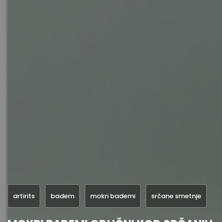
artirits
badem
mokri bademi
srčane smetnje