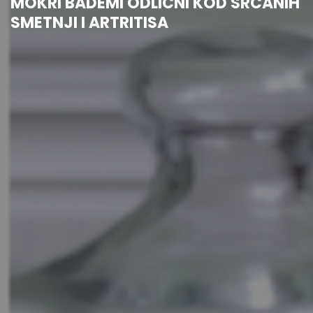
MOKRI BADEMI ODLIČNI KOD SRČANIH
SMETNJI I ARTRITISA