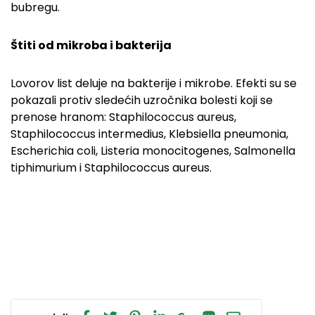
bubregu.
Štiti od mikroba i bakterija
Lovorov list deluje na bakterije i mikrobe. Efekti su se
pokazali protiv sledećih uzročnika bolesti koji se
prenose hranom: Staphilococcus aureus,
Staphilococcus intermedius, Klebsiella pneumonia,
Escherichia coli, Listeria monocitogenes, Salmonella
tiphimurium i Staphilococcus aureus.