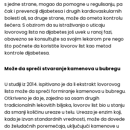
s jedne strane, mogao da pomogne u regulisanju, pa
čak i prevenciji dijabetesa i drugih kardiovaskularnih
bolesti ali, sa druge strane, može da ometa kontrolu
šećera. S obzirom da su istraživanja o uticaju
lovorovog lista na dijabetes još uvek u ranoj fazi,
obavezno se konsultujte sa svojim lekarom pre nego
što počnete da koristite lovorov list kao metod
kontrole dijabetesa.
Može da spreči stvaranje kamenova u bubregu
U studiji iz 2014. ispitivano je da li ekstrakt lovorovog
lista može da spreči formiranje kamenova u bubregu.
Otkriveno je da je, zajedno sa osam drugih
tradicionalnih lekovitih biljaka, lovorov list bio u stanju
da smanji količinu ureaze u telu. Ureaza je enzim koji,
kada je izvan standardnih vrednosti, može da dovede
do želudačnih poremećaja, uključujući kamenove u