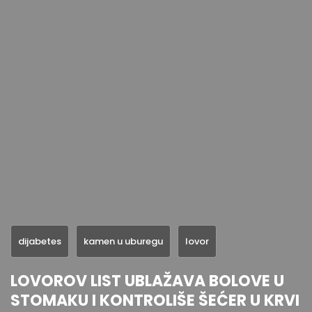
dijabetes
kamen u uburegu
lovor
LOVOROV LIST UBLAŽAVA BOLOVE U
STOMAKU I KONTROLIŠE ŠEĆER U KRVI