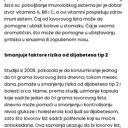
lista su: poboljšanje imu­no­loškog sistema jer je dobar
izvor vitamina A, B6 i C, a ovi vitamini pospešuju zdrav
imuni sistem. Čaj od lovorovog lista može da
pomogne i ublaži bolove u stomaku. Čaj je veoma
aromatičan, što može da pomogne u ublažavanju
pritiska u sinusima ili zapušenom nosu.
Smanjuje faktore rizika od dijabetesa tip 2
Studija iz 2008. pokazala je da konzumiranje jednog
do tri grama lovorovog lista dnevno, tokom mesec
dana, pomaže u smanjenju rizika od dijabetesa tip 2 i
bolesti srca. Naime, prema studiji, uzimanje kapsula
koje sadrže jedan do tri grama lovorovog lista
dnevno može pomoći u smanjenju i kontrolisanju
nivoa glukoze i holesterola kod ljudi sa dijabetesom,
zato što lovorov list sadrži polifenole koji su moćni
antioksidansi. Ova saznanja ukazuju da bi lovorov list,