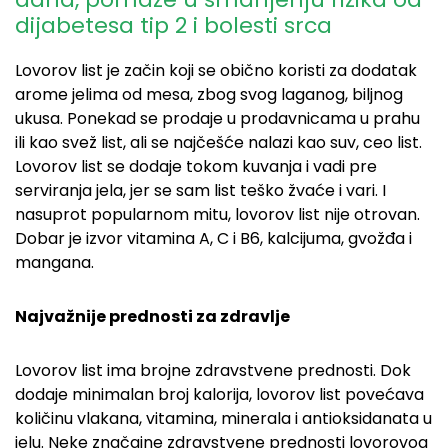
dijabetesa tip 2 i bolesti srca
Lovorov list je začin koji se obično koristi za dodatak
arome jelima od mesa, zbog svog laganog, biljnog
ukusa. Ponekad se prodaje u prodavnicama u prahu
ili kao svež list, ali se najčešće nalazi kao suv, ceo list.
Lovorov list se dodaje tokom kuvanja i vadi pre
serviranja jela, jer se sam list teško žvaće i vari. I
nasuprot popularnom mitu, lovorov list nije otrovan.
Dobar je izvor vitamina A, C i B6, kalcijuma, gvožđa i
mangana.
Najvažnije prednosti za zdravlje
Lovorov list ima brojne zdravstvene prednosti. Dok
dodaje minimalan broj kalorija, lovorov list povećava
količinu vlakana, vitamina, minerala i antioksidanata u
jelu. Neke značajne zdravstvene prednosti lovorovog