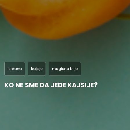
ishrana
kajsije
magicno bilje
KO NE SME DA JEDE KAJSIJE?