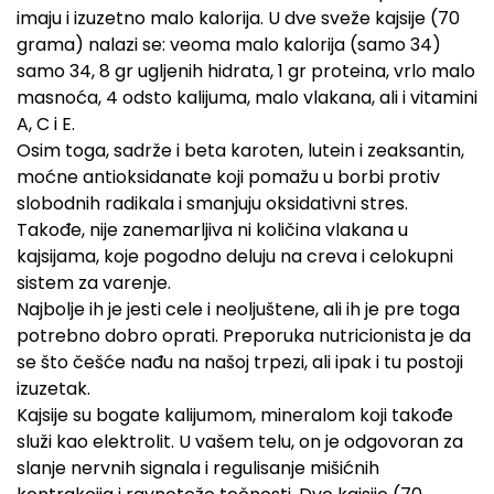
imaju i izuzetno malo kalorija. U dve sveže kajsije (70
grama) nalazi se: veoma malo kalorija (samo 34)
samo 34, 8 gr ugljenih hidrata, 1 gr proteina, vrlo malo
masnoća, 4 odsto kalijuma, malo vlakana, ali i vitamini
A, C i E.
Osim toga, sadrže i beta karoten, lutein i zeaksantin,
moćne antioksidanate koji pomažu u borbi protiv
slobodnih radikala i smanjuju oksidativni stres.
Takođe, nije zanemarljiva ni količina vlakana u
kajsijama, koje pogodno deluju na creva i celokupni
sistem za varenje.
Najbolje ih je jesti cele i neoljuštene, ali ih je pre toga
potrebno dobro oprati. Preporuka nutricionista je da
se što češće nađu na našoj trpezi, ali ipak i tu postoji
izuzetak.
Kajsije su bogate kalijumom, mineralom koji takođe
služi kao elektrolit. U vašem telu, on je odgovoran za
slanje nervnih signala i regulisanje mišićnih