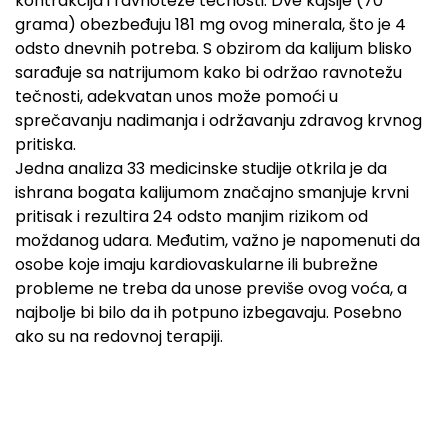
kontrakcija i ravnoteže tečnosti. Dve kajsije (70
grama) obezbeđuju 181 mg ovog minerala, što je 4
odsto dnevnih potreba. S obzirom da kalijum blisko
sarađuje sa natrijumom kako bi održao ravnotežu
tečnosti, adekvatan unos može pomoći u
sprečavanju nadimanja i održavanju zdravog krvnog
pritiska.
Jedna analiza 33 medicinske studije otkrila je da
ishrana bogata kalijumom značajno smanjuje krvni
pritisak i rezultira 24 odsto manjim rizikom od
moždanog udara. Međutim, važno je napomenuti da
osobe koje imaju kardiovaskularne ili bubrežne
probleme ne treba da unose previše ovog voća, a
najbolje bi bilo da ih potpuno izbegavaju. Posebno
ako su na redovnoj terapiji.