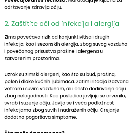
Povećajte unos tečnosti:
Hidratacija je ključna za
održavanje zdravlja očiju.
2. Zaštitite oči od infekcija i alergija
Zima povećava rizik od konjunktivitisa i drugih
infekcija, kao i sezonskih alergija, zbog suvog vazduha
i povećanog prisustva prašine i alergena u
zatvorenim prostorima.
Uzrok su zimski alergeni, kao što su buđ, prašina,
polen i dlake kućnih ljubimaca. Zatim iritacija izazvana
vetrom i suvim vazduhom, ali i često dodirivanje očiju
zbog nelagodnosti. Kao posledica javljaju se crvenilo,
svrab i suzenje očiju. Javlja se i veća podložnost
infekcijama zbog suvih i nadraženih očiju. Grejanje
dodatno pogoršava simptome.