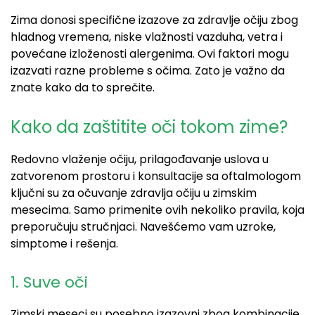
Zima donosi specifične izazove za zdravlje očiju zbog
hladnog vremena, niske vlažnosti vazduha, vetra i
povećane izloženosti alergenima. Ovi faktori mogu
izazvati razne probleme s očima. Zato je važno da
znate kako da to sprečite.
Kako da zaštitite oči tokom zime?
Redovno vlaženje očiju, prilagođavanje uslova u
zatvorenom prostoru i konsultacije sa oftalmologom
ključni su za očuvanje zdravlja očiju u zimskim
mesecima. Samo primenite ovih nekoliko pravila, koja
preporučuju stručnjaci. Navešćemo vam uzroke,
simptome i rešenja.
1. Suve oči
Zimski meseci su posebno izazovni zbog kombinacije