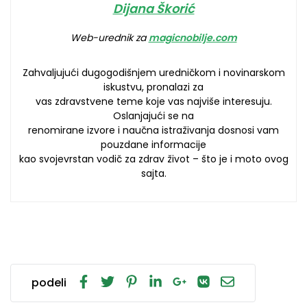
Dijana Škorić
Web-urednik za
magicnobilje.com
Zahvaljujući dugogodišnjem uredničkom i novinarskom
iskustvu, pronalazi za
vas zdravstvene teme koje vas najviše interesuju.
Oslanjajući se na
renomirane izvore i naučna istraživanja dosnosi vam
pouzdane informacije
kao svojevrstan vodič za zdrav život – što je i moto ovog
sajta.
podeli