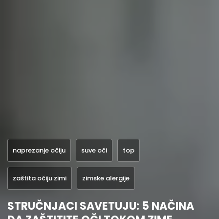
naprezanje očiju
suve oči
top
zaštita očiju zimi
zimske alergije
STRUČNJACI SAVETUJU: 5 NAČINA