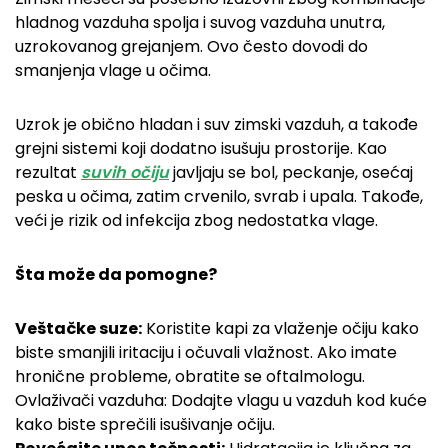
hladnog vazduha spolja i suvog vazduha unutra,
uzrokovanog grejanjem. Ovo često dovodi do
smanjenja vlage u očima.
Uzrok je obično hladan i suv zimski vazduh, a takođe
grejni sistemi koji dodatno isušuju prostorije. Kao
rezultat
suvih očiju
javljaju se bol, peckanje, osećaj
peska u očima, zatim crvenilo, svrab i upala. Takođe,
veći je rizik od infekcija zbog nedostatka vlage.
Šta može da pomogne?
Veštačke suze:
Koristite kapi za vlaženje očiju kako
biste smanjili iritaciju i očuvali vlažnost. Ako imate
hronične probleme, obratite se oftalmologu.
Ovlaživači vazduha: Dodajte vlagu u vazduh kod kuće
kako biste sprečili isušivanje očiju.