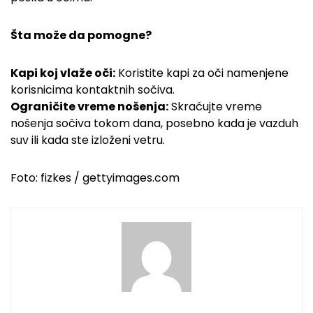
Šta može da pomogne?
Kapi koj vlaže oči:
Koristite kapi za oči namenjene
korisnicima kontaktnih sočiva.
Ograničite vreme nošenja:
Skraćujte vreme
nošenja sočiva tokom dana, posebno kada je vazduh
suv ili kada ste izloženi vetru.
Foto: fizkes / gettyimages.com