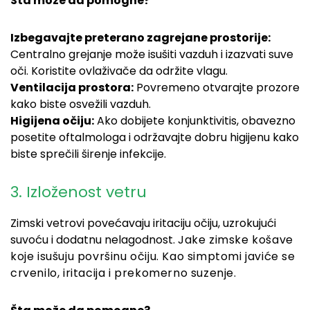
Šta može da pomogne?
Izbegavajte preterano zagrejane prostorije:
Centralno grejanje može isušiti vazduh i izazvati suve
oči. Koristite ovlaživače da održite vlagu.
Ventilacija prostora:
Povremeno otvarajte prozore
kako biste osvežili vazduh.
Higijena očiju:
Ako dobijete konjunktivitis, obavezno
posetite oftalmologa i održavajte dobru higijenu kako
biste sprečili širenje infekcije.
3. Izloženost vetru
Zimski vetrovi povećavaju iritaciju očiju, uzrokujući
suvoću i dodatnu nelagodnost.
Jake zimske košave
koje isušuju površinu očiju. Kao simptomi javiće se
c
rvenilo, iritacija i prekomerno suzenje.