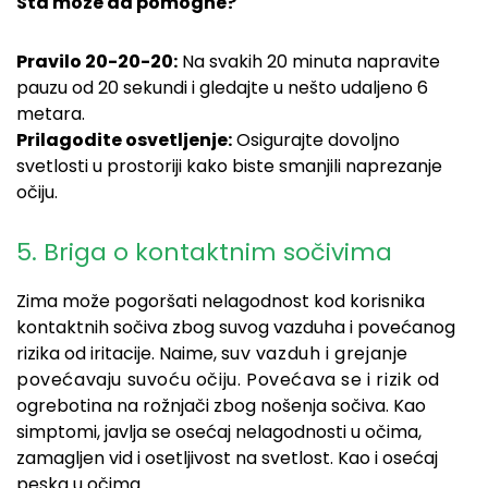
Šta može da pomogne?
Pravilo 20-20-20:
Na svakih 20 minuta napravite
pauzu od 20 sekundi i gledajte u nešto udaljeno 6
metara.
Prilagodite osvetljenje:
Osigurajte dovoljno
svetlosti u prostoriji kako biste smanjili naprezanje
očiju.
5. Briga o kontaktnim sočivima
Zima može pogoršati nelagodnost kod korisnika
kontaktnih sočiva zbog suvog vazduha i povećanog
rizika od iritacije. Naime, s
uv vazduh i grejanje
povećavaju suvoću očiju. Povećava se i rizik
od
ogrebotina na rožnjači zbog nošenja sočiva. Kao
simptomi, javlja se osećaj nelagodnosti u očima,
zamagljen vid i osetljivost na svetlost. Kao i osećaj
peska u očima.