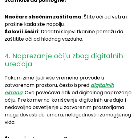
Šta može da pomogne?
Naočare s bočnim zaštitama:
Štite oči od vetra i
prašine kada ste napolju.
Šalovi i šeširi:
Dodatni slojevi tkanine pomažu da
zaštitite oči od hladnog vazduha.
4. Naprezanje očiju zbog digitalnih
uređaja
Tokom zime ljudi više vremena provode u
zatvorenom prostoru, često ispred
digitalnih
ekrana
. Ovo povećava rizik od digitalnog naprezanja
očiju.
Prekomerno korišćenje digitalnih uređaja i
n
edovoljno osvetljenje u zatvorenim prostorijama
mogu dovesti do: umora, nelagodnosti i zamagljenog
vida.